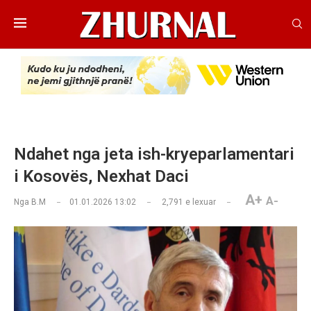
Ndahet nga jeta ish-kryeparlamentari
i Kosovës, Nexhat Daci
A+
A-
Nga
B.M
01.01.2026 13:02
2,791
e lexuar