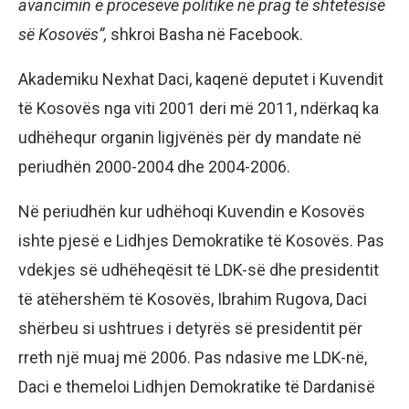
avancimin e proceseve politike në prag të shtetësisë
së Kosovës”,
shkroi Basha në Facebook.
Akademiku Nexhat Daci, kaqenë deputet i Kuvendit
të Kosovës nga viti 2001 deri më 2011, ndërkaq ka
udhëhequr organin ligjvënës për dy mandate në
periudhën 2000-2004 dhe 2004-2006.
Në periudhën kur udhëhoqi Kuvendin e Kosovës
ishte pjesë e Lidhjes Demokratike të Kosovës. Pas
vdekjes së udhëheqësit të LDK-së dhe presidentit
të atëhershëm të Kosovës, Ibrahim Rugova, Daci
shërbeu si ushtrues i detyrës së presidentit për
rreth një muaj më 2006. Pas ndasive me LDK-në,
Daci e themeloi Lidhjen Demokratike të Dardanisë