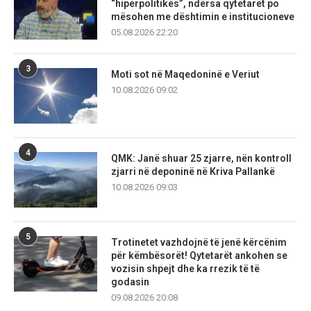
“hiperpolitikës”, ndërsa qytetarët po
mësohen me dështimin e institucioneve
05.08.2026 22:20
3
Moti sot në Maqedoninë e Veriut
10.08.2026 09:02
4
QMK: Janë shuar 25 zjarre, nën kontroll
zjarri në deponinë në Kriva Pallankë
10.08.2026 09:03
5
Trotinetet vazhdojnë të jenë kërcënim
për këmbësorët! Qytetarët ankohen se
vozisin shpejt dhe ka rrezik të të
godasin
09.08.2026 20:08