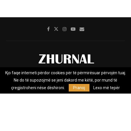
Kjo faqe interneti përdor cookies për të përmirësuar përvojën tuaj.
Rreth nesh
Impresumi
Marketing
Kontakt
Ne do të supozojmë se jeni dakord me këtë, por mund të
Privacy Policy
çregjistroheni nëse dëshironi.
Pranoj
Lexo më tepër
Zhurnal.mk është Agjenci e Lajmeve e pavarur, e themeluar në vitin
2009, që e mbulon Maqedoninë, Kosovën, Shqipërinë edhe lajmet
nga bota.
@2026 - All Right Reserved. Designed and Developed by
Anet.Com.Mk