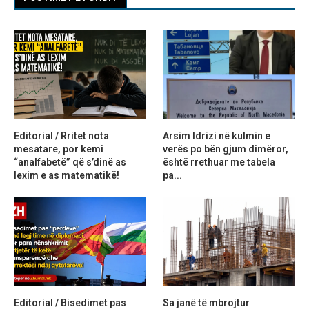
Editorial / Rritet nota
Arsim Idrizi në kulmin e
mesatare, por kemi
verës po bën gjum dimëror,
“analfabetë” që s’dinë as
është rrethuar me tabela
lexim e as matematikë!
pa...
Editorial / Bisedimet pas
Sa janë të mbrojtur