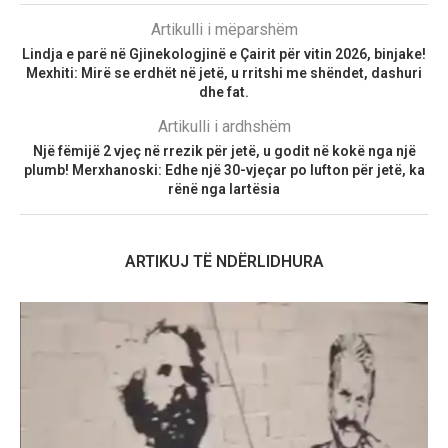
Artikulli i mëparshëm
Lindja e parë në Gjinekologjinë e Çairit për vitin 2026, binjake!
Mexhiti: Mirë se erdhët në jetë, u rritshi me shëndet, dashuri
dhe fat.
Artikulli i ardhshëm
Një fëmijë 2 vjeç në rrezik për jetë, u godit në kokë nga një
plumb! Merxhanoski: Edhe një 30-vjeçar po lufton për jetë, ka
rënë nga lartësia
ARTIKUJ TË NDËRLIDHURA