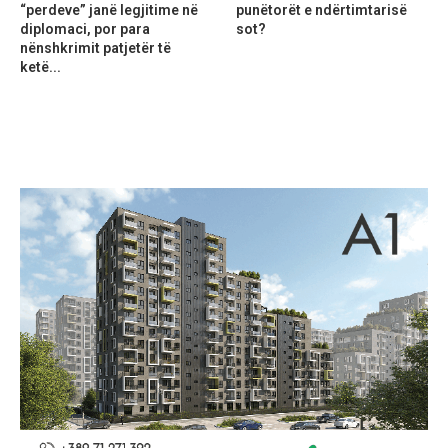
“perdeve” janë legjitime në
punëtorët e ndërtimtarisë
diplomaci, por para
sot?
nënshkrimit patjetër të
ketë...