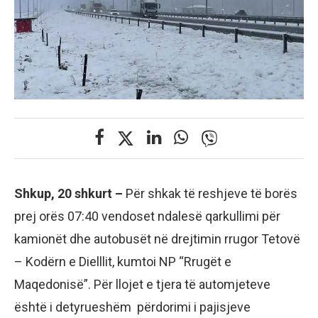
Shkup, 20 shkurt –
Për shkak të reshjeve të borës
prej orës 07:40 vendoset ndalesë qarkullimi për
kamionët dhe autobusët në drejtimin rrugor Tetovë
– Kodërn e Dielllit, kumtoi NP “Rrugët e
Maqedonisë”. Për llojet e tjera të automjeteve
është i detyrueshëm përdorimi i pajisjeve