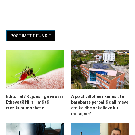
POSTIMET E FUNDIT
Editorial / Kujdes nga virusi i
A po zhvillohen nxënësit të
Etheve të Nilit – më të
barabartë përballë dallimeve
rrezikuar moshat e...
etnike dhe shkollave ku
mësojnë?