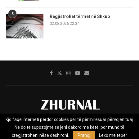
5
Regjistrohet tërmet në Shkup
02.08.2026 22:34
Kjo faqe interneti përdor cookies për të përmirësuar përvojën tuaj.
Rreth nesh
Impresumi
Marketing
Kontakt
Ne do të supozojmë se jeni dakord me këtë, por mund të
Privacy Policy
çregjistroheni nëse dëshironi.
Pranoj
Lexo më tepër