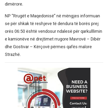
dimërore.
NP “Rrugët e Maqedonisë” në mëngjes informuan
se për shkak të reshjeve të dendura të borës prej
orës 06:50 është vendosur ndalesë për qarkulllimin
e kamionëve në drejtimet rrugore Mavrovë – Dibër
dhe Gostivar – Kërçovë përmes qafës malore
Strazhë.