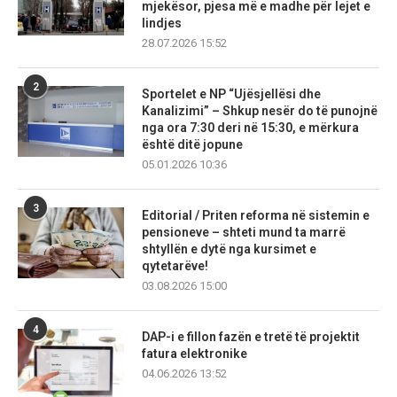
mjekësor, pjesa më e madhe për lejet e
lindjes
28.07.2026 15:52
2
Sportelet e NP “Ujësjellësi dhe
Kanalizimi” – Shkup nesër do të punojnë
nga ora 7:30 deri në 15:30, e mërkura
është ditë jopune
05.01.2026 10:36
3
Editorial / Priten reforma në sistemin e
pensioneve – shteti mund ta marrë
shtyllën e dytë nga kursimet e
qytetarëve!
03.08.2026 15:00
4
DAP-i e fillon fazën e tretë të projektit
fatura elektronike
04.06.2026 13:52