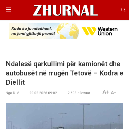
Ndalesë qarkullimi për kamionët dhe
autobusët në rrugën Tetovë – Kodra e
Diellit
A+
A-
Nga
D. V.
20.02.2026 09:02
2,608
e lexuar