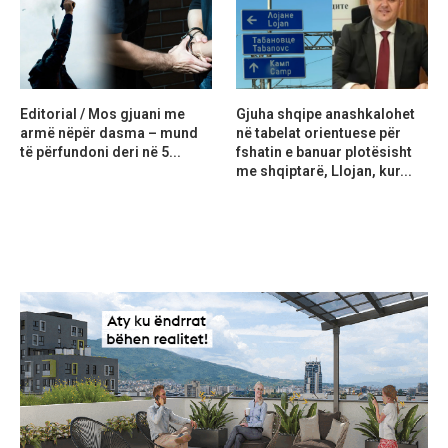
Editorial / Mos gjuani me
Gjuha shqipe anashkalohet
armë nëpër dasma – mund
në tabelat orientuese për
të përfundoni deri në 5...
fshatin e banuar plotësisht
me shqiptarë, Llojan, kur...