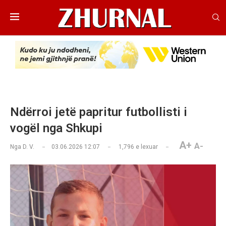
Ndërroi jetë papritur futbollisti i
vogël nga Shkupi
A+
A-
Nga
D. V.
03.06.2026 12:07
1,796
e lexuar