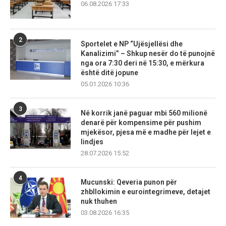
06.08.2026 17:33
2
Sportelet e NP “Ujësjellësi dhe
Kanalizimi” – Shkup nesër do të punojnë
nga ora 7:30 deri në 15:30, e mërkura
është ditë jopune
05.01.2026 10:36
3
Në korrik janë paguar mbi 560 milionë
denarë për kompensime për pushim
mjekësor, pjesa më e madhe për lejet e
lindjes
28.07.2026 15:52
4
Mucunski: Qeveria punon për
zhbllokimin e eurointegrimeve, detajet
nuk thuhen
03.08.2026 16:35