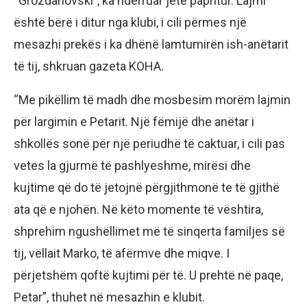
“Grozdanovski”, ka ndërruar jetë papritur. Lajmi
është bërë i ditur nga klubi, i cili përmes një
mesazhi prekës i ka dhënë lamtumirën ish-anëtarit
të tij, shkruan gazeta KOHA.
“Me pikëllim të madh dhe mosbesim morëm lajmin
për largimin e Petarit. Një fëmijë dhe anëtar i
shkollës sonë për një periudhë të caktuar, i cili pas
vetes la gjurmë të pashlyeshme, mirësi dhe
kujtime që do të jetojnë përgjithmonë te të gjithë
ata që e njohën. Në këto momente të vështira,
shprehim ngushëllimet më të sinqerta familjes së
tij, vëllait Marko, të afërmve dhe miqve. I
përjetshëm qoftë kujtimi për të. U prehtë në paqe,
Petar”, thuhet në mesazhin e klubit.