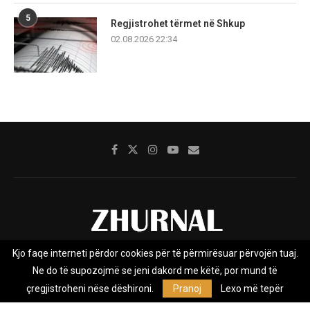
5
Regjistrohet tërmet në Shkup
02.08.2026 22:34
Kjo faqe interneti përdor cookies për të përmirësuar përvojën tuaj.
Rreth nesh
Impresumi
Marketing
Kontakt
Ne do të supozojmë se jeni dakord me këtë, por mund të
Privacy Policy
çregjistroheni nëse dëshironi.
Pranoj
Lexo më tepër
Zhurnal.mk është Agjenci e Lajmeve e pavarur, e themeluar në vitin