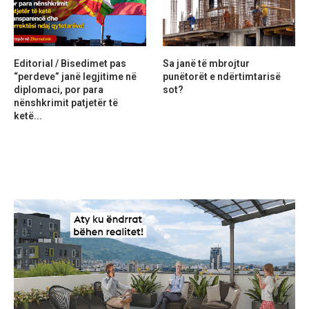
Editorial / Bisedimet pas
Sa janë të mbrojtur
“perdeve” janë legjitime në
punëtorët e ndërtimtarisë
diplomaci, por para
sot?
nënshkrimit patjetër të
ketë...