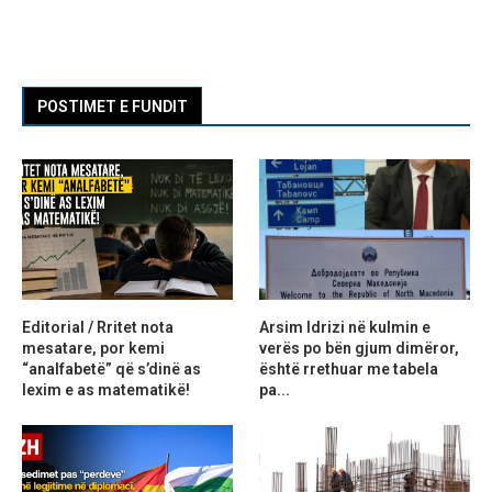
POSTIMET E FUNDIT
Editorial / Rritet nota
Arsim Idrizi në kulmin e
mesatare, por kemi
verës po bën gjum dimëror,
“analfabetë” që s’dinë as
është rrethuar me tabela
lexim e as matematikë!
pa...