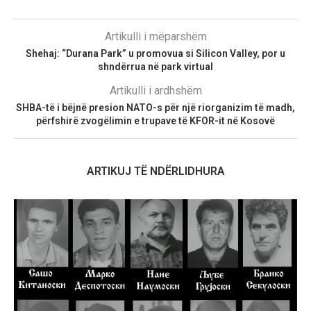
Artikulli i mëparshëm
Shehaj: “Durana Park” u promovua si Silicon Valley, por u
shndërrua në park virtual
Artikulli i ardhshëm
SHBA-të i bëjnë presion NATO-s për një riorganizim të madh,
përfshirë zvogëlimin e trupave të KFOR-it në Kosovë
ARTIKUJ TË NDËRLIDHURA