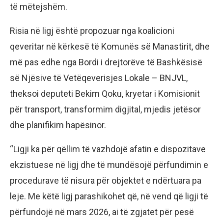
të mëtejshëm.
Risia në ligj është propozuar nga koalicioni
qeveritar në kërkesë të Komunës së Manastirit, dhe
më pas edhe nga Bordi i drejtorëve të Bashkësisë
së Njësive të Vetëqeverisjes Lokale – BNJVL,
theksoi deputeti Bekim Qoku, kryetar i Komisionit
për transport, transformim digjital, mjedis jetësor
dhe planifikim hapësinor.
“Ligji ka për qëllim të vazhdojë afatin e dispozitave
ekzistuese në ligj dhe të mundësojë përfundimin e
procedurave të nisura për objektet e ndërtuara pa
leje. Me këtë ligj parashikohet që, në vend që ligji të
përfundojë në mars 2026, ai të zgjatet për pesë