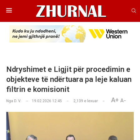
Ndryshimet e Ligjit për procedimin e
objekteve të ndërtuara pa leje kaluan
filtrin e komisionit
A+
A-
Nga
D. V.
19.02.2026 12:45
2,139
e lexuar