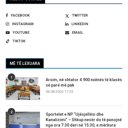
FACEBOOK
TWITTER
INSTAGRAM
LINKEDIN
YOUTUBE
EMAIL
TIKTOK
MË TË LEXUARA
1
Arsim, në shtator 4.900 nxënës të klasës
së parë më pak
06.08.2026 17:33
2
Sportelet e NP “Ujësjellësi dhe
Kanalizimi” – Shkup nesër do të punojnë
nga ora 7:30 deri në 15:30, e mërkura