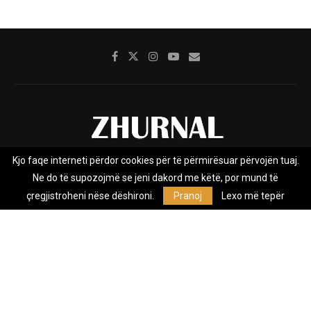
Kjo faqe interneti përdor cookies për të përmirësuar përvojën tuaj.
Rreth nesh
Impresumi
Marketing
Kontakt
Ne do të supozojmë se jeni dakord me këtë, por mund të
Privacy Policy
çregjistroheni nëse dëshironi.
Pranoj
Lexo më tepër
Zhurnal.mk është Agjenci e Lajmeve e pavarur, e themeluar në vitin
2009, që e mbulon Maqedoninë, Kosovën, Shqipërinë edhe lajmet
nga bota.
@2026 - All Right Reserved. Designed and Developed by
Anet.Com.Mk