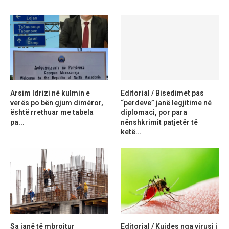
Arsim Idrizi në kulmin e
Editorial / Bisedimet pas
verës po bën gjum dimëror,
“perdeve” janë legjitime në
është rrethuar me tabela
diplomaci, por para
pa...
nënshkrimit patjetër të
ketë...
Sa janë të mbrojtur
Editorial / Kujdes nga virusi i