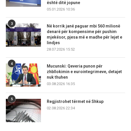
është ditë jopune
05.01.2026 10:36
3
Në korrik janë paguar mbi 560 milionë
denarë për kompensime për pushim
mjekësor, pjesa më e madhe për lejet e
lindjes
28.07.2026 15:52
4
Mucunski: Qeveria punon për
zhbllokimin e eurointegrimeve, detajet
nuk thuhen
03.08.2026 16:35
5
Regjistrohet tërmet në Shkup
02.08.2026 22:34