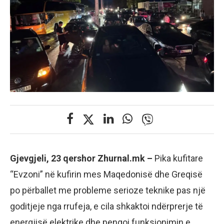
Gjevgjeli, 23 qershor Zhurnal.mk –
Pika kufitare
“Evzoni” në kufirin mes Maqedonisë dhe Greqisë
po përballet me probleme serioze teknike pas një
goditjeje nga rrufeja, e cila shkaktoi ndërprerje të
energjisë elektrike dhe pengoi funksionimin e