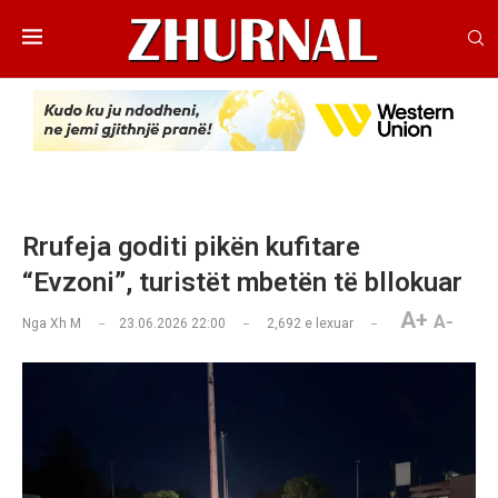
Rrufeja goditi pikën kufitare
“Evzoni”, turistët mbetën të bllokuar
A+
A-
Nga
Xh M
23.06.2026 22:00
2,692
e lexuar