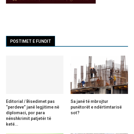
POSTIMET E FUNDIT
Editorial / Bisedimet pas
Sa janë të mbrojtur
“perdeve” janë legjitime në
punëtorët e ndërtimtarisë
diplomaci, por para
sot?
nënshkrimit patjetër të
ketë...