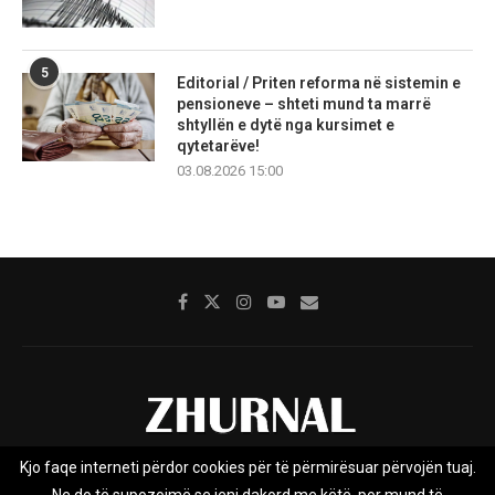
5
Editorial / Priten reforma në sistemin e
pensioneve – shteti mund ta marrë
shtyllën e dytë nga kursimet e
qytetarëve!
03.08.2026 15:00
Kjo faqe interneti përdor cookies për të përmirësuar përvojën tuaj.
Rreth nesh
Impresumi
Marketing
Kontakt