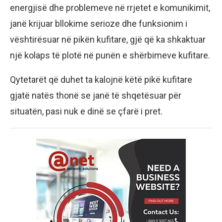
energjisë dhe problemeve në rrjetet e komunikimit,
janë krijuar bllokime serioze dhe funksionim i
vështirësuar në pikën kufitare, gjë që ka shkaktuar
një kolaps të plotë në punën e shërbimeve kufitare.
Qytetarët që duhet ta kalojnë këtë pikë kufitare
gjatë natës thonë se janë të shqetësuar për
situatën, pasi nuk e dinë se çfarë i pret.