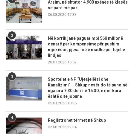
Arsim, në shtator 4.900 nxënës të klasës
së parë më pak
06.08.2026 17:33
2
Në korrik janë paguar mbi 560 milionë
denarë për kompensime për pushim
mjekësor, pjesa më e madhe për lejet e
lindjes
28.07.2026 15:52
3
Sportelet e NP “Ujësjellësi dhe
Kanalizimi” – Shkup nesër do të punojnë
nga ora 7:30 deri në 15:30, e mërkura
është ditë jopune
05.01.2026 10:36
4
Regjistrohet tërmet në Shkup
02.08.2026 22:34