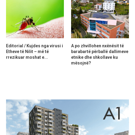
Editorial / Kujdes nga virusi i
A po zhvillohen nxënësit të
Etheve të Nilit – më të
barabartë përballë dallimeve
rrezikuar moshat e...
etnike dhe shkollave ku
mësojnë?