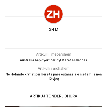
XH M
Artikulli i mëparshëm
Australia hap dyert për qytetarët e Evropës
Artikulli i ardhshëm
Në Holandë kryhet për herë të parë eutanazia e një fëmije nën
12 vjeç
ARTIKUJ TË NDËRLIDHURA