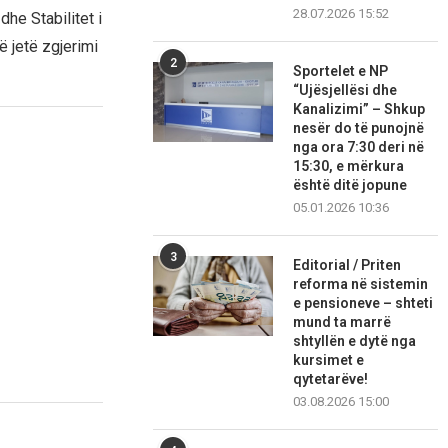
28.07.2026 15:52
he Stabilitet i
 jetë zgjerimi
2
Sportelet e NP
“Ujësjellësi dhe
Kanalizimi” – Shkup
nesër do të punojnë
nga ora 7:30 deri në
15:30, e mërkura
është ditë jopune
05.01.2026 10:36
3
Editorial / Priten
reforma në sistemin
e pensioneve – shteti
mund ta marrë
shtyllën e dytë nga
kursimet e
qytetarëve!
03.08.2026 15:00