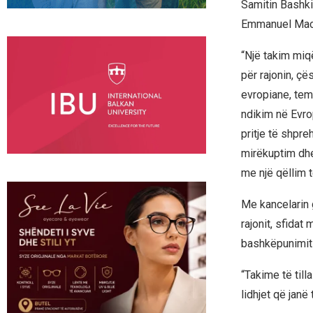
Samitin Bashki
Emmanuel Macro
“Një takim mi
për rajonin, ç
evropiane, tem
ndikim në Evro
pritje të shpre
mirëkuptim dh
me një qëllim 
Me kancelarin 
rajonit, sfidat
bashkëpunimit 
“Takime të till
lidhjet që janë