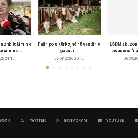
n zhbllokimin e
Fajin po e kërkojnë në vendin e
LSDM akuzon 
arsimin e...
gabuar...
bisedime “në
26 21:10
06.08.2026 20:42
06.08.2
BOOK
TWITTER
INSTAGRAM
YOUTUBE