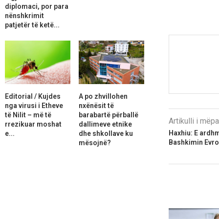
diplomaci, por para
nënshkrimit
patjetër të ketë...
Editorial / Kujdes
A po zhvillohen
nga virusi i Etheve
nxënësit të
të Nilit – më të
barabartë përballë
Artikulli i më
rrezikuar moshat
dallimeve etnike
Haxhiu: E ardh
e...
dhe shkollave ku
Bashkimin Evro
mësojnë?