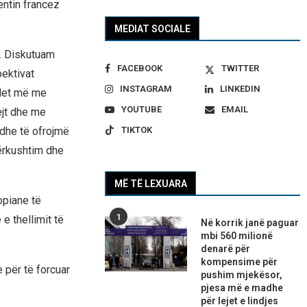
entin francez
MEDIAT SOCIALE
. Diskutuam
FACEBOOK
TWITTER
pektivat
INSTAGRAM
LINKEDIN
ndet më me
YOUTUBE
EMAIL
ejt dhe me
TIKTOK
 dhe të ofrojmë
ërkushtim dhe
MË TË LEXUARA
opiane të
1
e thellimit të
Në korrik janë paguar
mbi 560 milionë
denarë për
kompensime për
e për të forcuar
pushim mjekësor,
pjesa më e madhe
për lejet e lindjes