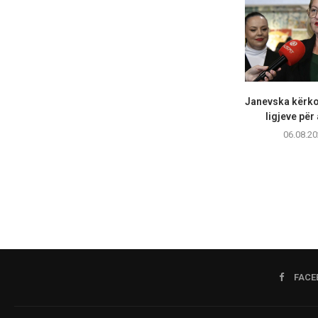
Janevska kërko
ligjeve për 
06.08.20
FACE