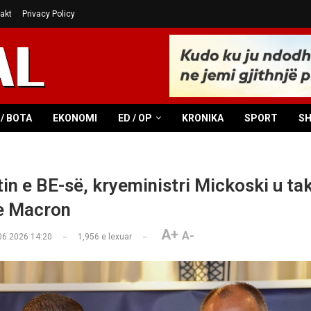
akt
Privacy Policy
/ BOTA
EKONOMI
ED / OP
KRONIKA
SPORT
S
in e BE-së, kryeministri Mickoski u t
e Macron
A+
A-
06.2026 14:20
1,956
e lexuar