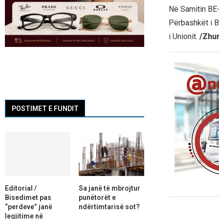
Në Samitin BE-
Përbashkët i B
i Unionit.
/Zhu
POSTIMET E FUNDIT
Editorial /
Sa janë të mbrojtur
Bisedimet pas
punëtorët e
“perdeve” janë
ndërtimtarisë sot?
legjitime në