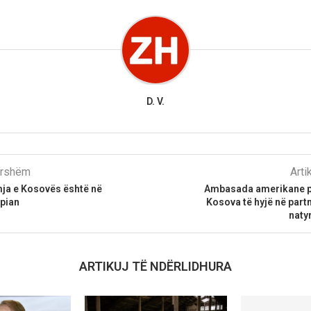
D. V.
parshëm
Arti
mja e Kosovës është në
Ambasada amerikane për
pian
Kosova të hyjë në partn
naty
ARTIKUJ TË NDËRLIDHURA