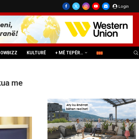
Login
HOWBIZZ
KULTURË
+ MË TEPËR…
akua me