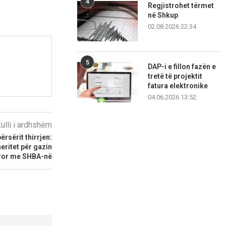
4
Regjistrohet tërmet
në Shkup
02.08.2026 22:34
5
DAP-i e fillon fazën e
tretë të projektit
fatura elektronike
04.06.2026 13:52
kulli i ardhshëm
sërit thirrjen:
eritet për gazin
ror me SHBA-në