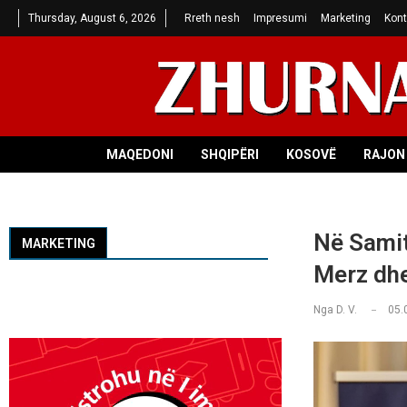
Thursday, August 6, 2026
Rreth nesh
Impresumi
Marketing
Kont
MAQEDONI
SHQIPËRI
KOSOVË
RAJON 
Në Samit
MARKETING
Merz dh
Nga
D. V.
05.