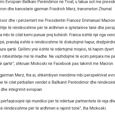
mi Evropian-Ballkani Perëndimor në Tivat, u takua sot me presid
n dhe kancelarin gjerman Friedrich Merz, transmeton Zhurnal.
qësor dhe i përzemërt me Presidentin Francez Emmanuel Macron
ështje të rëndësishme për të ardhmen e qytetarëve tanë dhe pers
a mbi të cilat kemi punuar prej kohësh. Franca është një nga ve
pë, prandaj është e rëndësishme të diskutojmë hapur, drejtpërdr
hura qartë. Qëllimi ynë është të ndërtojmë miqësi, të hapim dyert
e mbështetje më të madhe. Ne vazhdojmë të ecim përpara me p
të qartë”, shkruan Mickoski në Facebook pas takimit me Macron.
gjerman Merz, tha ai, shkëmbyen mendime mbi perspektivat evr
 me të cilat përballen vendet e Ballkanit Perëndimor dhe rëndësinë 
dhe integrimit evropian.
a përfaqësojnë një mundësi për të ndërtuar partneritete të reja dh
 të rëndësishme për të ardhmen e rajonit tonë”, tha Mickoski.