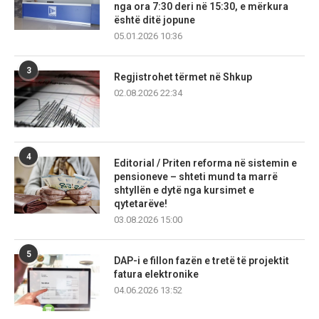
nga ora 7:30 deri në 15:30, e mërkura
është ditë jopune
05.01.2026 10:36
3
Regjistrohet tërmet në Shkup
02.08.2026 22:34
4
Editorial / Priten reforma në sistemin e
pensioneve – shteti mund ta marrë
shtyllën e dytë nga kursimet e
qytetarëve!
03.08.2026 15:00
5
DAP-i e fillon fazën e tretë të projektit
fatura elektronike
04.06.2026 13:52