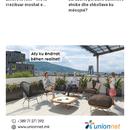
rrezikuar moshat e...
etnike dhe shkollave ku
mësojnë?