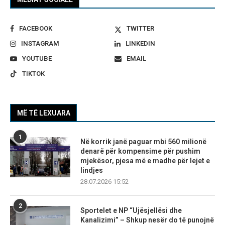
FACEBOOK
TWITTER
INSTAGRAM
LINKEDIN
YOUTUBE
EMAIL
TIKTOK
MË TË LEXUARA
1
Në korrik janë paguar mbi 560 milionë
denarë për kompensime për pushim
mjekësor, pjesa më e madhe për lejet e
lindjes
28.07.2026 15:52
2
Sportelet e NP “Ujësjellësi dhe
Kanalizimi” – Shkup nesër do të punojnë