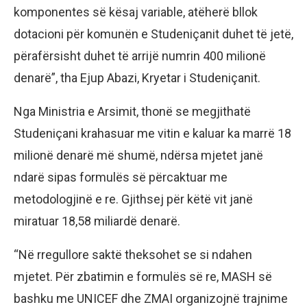
komponentes së kësaj variable, atëherë bllok
dotacioni për komunën e Studeniçanit duhet të jetë,
përafërsisht duhet të arrijë numrin 400 milionë
denarë”, tha Ejup Abazi, Kryetar i Studeniçanit.
Nga Ministria e Arsimit, thonë se megjithatë
Studeniçani krahasuar me vitin e kaluar ka marrë 18
milionë denarë më shumë, ndërsa mjetet janë
ndarë sipas formulës së përcaktuar me
metodologjinë e re. Gjithsej për këtë vit janë
miratuar 18,58 miliardë denarë.
“Në rregullore saktë theksohet se si ndahen
mjetet. Për zbatimin e formulës së re, MASH së
bashku me UNICEF dhe ZMAI organizojnë trajnime