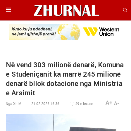
Në vend 303 milionë denarë, Komuna
e Studeniçanit ka marrë 245 milionë
denarë bllok dotacione nga Ministria
e Arsimit
A+
A-
Nga
Xh M
21.02.2026 16:36
1,149
e lexuar