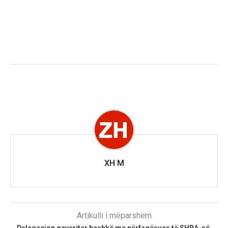
XH M
Artikulli i mëparshëm