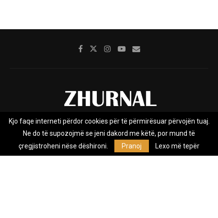
Kjo faqe interneti përdor cookies për të përmirësuar përvojën tuaj.
Rreth nesh
Impresumi
Marketing
Kontakt
Ne do të supozojmë se jeni dakord me këtë, por mund të
Privacy Policy
çregjistroheni nëse dëshironi.
Pranoj
Lexo më tepër
Zhurnal.mk është Agjenci e Lajmeve e pavarur, e themeluar në vitin
2009, që e mbulon Maqedoninë, Kosovën, Shqipërinë edhe lajmet
nga bota.
@2026 - All Right Reserved. Designed and Developed by
Anet.Com.Mk