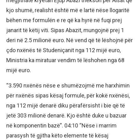
megjithatë kryetari Ejup Abazi thekson për Alsat që
kjo shumë, realisht është më e lartë nëse llogaritë
bëhen me formulën e re që ka hyrë në fuqi prej
janarit të këtij viti. Sipas Abazit, mungojnë prej 1
deri në 2.5 milionë euro. Në vend që të lëshojnë për
çdo nxënës të Studeniçanit nga 112 mijë euro,
Ministria ka miratuar vendim të lëshohen nga 68
mijë euro.
“3.590 nxënës nëse e shumëzojmë me harxhimin
për nxënës sipas kësaj formule, për kokë nxënësi,
nga 112 mijë denarë diku përafërsisht i bie që të
jetë 303 milionë denarë. Kjo është duke u bazuar
në komponentin bazë”. 04:10 “Nëse i marrim
parasysh të gjitha këto elemente të kësaj