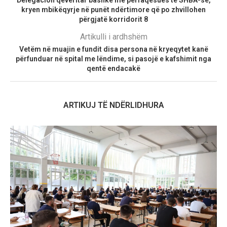
Delegacion qeveritar bashkë me përfaqësues të SHBA-së,
kryen mbikëqyrje në punët ndërtimore që po zhvillohen
përgjatë korridorit 8
Artikulli i ardhshëm
Vetëm në muajin e fundit disa persona në kryeqytet kanë
përfunduar në spital me lëndime, si pasojë e kafshimit nga
qentë endacakë
ARTIKUJ TË NDËRLIDHURA