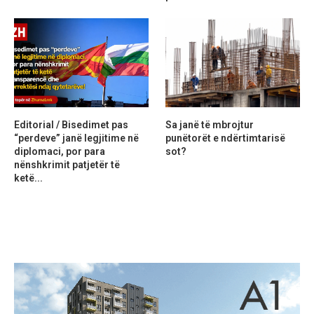
Editorial / Bisedimet pas
Sa janë të mbrojtur
“perdeve” janë legjitime në
punëtorët e ndërtimtarisë
diplomaci, por para
sot?
nënshkrimit patjetër të
ketë...