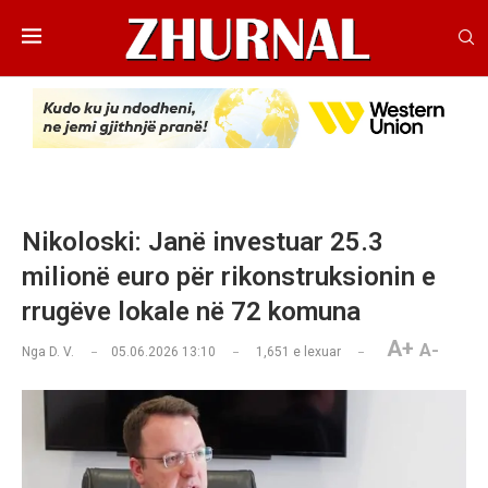
Nikoloski: Janë investuar 25.3
milionë euro për rikonstruksionin e
rrugëve lokale në 72 komuna
A+
A-
Nga
D. V.
05.06.2026 13:10
1,651
e lexuar