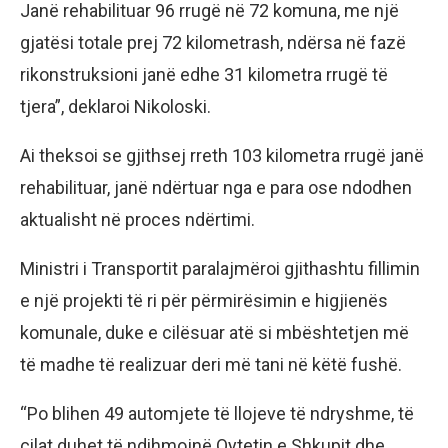
Janë rehabilituar 96 rrugë në 72 komuna, me një
gjatësi totale prej 72 kilometrash, ndërsa në fazë
rikonstruksioni janë edhe 31 kilometra rrugë të
tjera”, deklaroi Nikoloski.
Ai theksoi se gjithsej rreth 103 kilometra rrugë janë
rehabilituar, janë ndërtuar nga e para ose ndodhen
aktualisht në proces ndërtimi.
Ministri i Transportit paralajmëroi gjithashtu fillimin
e një projekti të ri për përmirësimin e higjienës
komunale, duke e cilësuar atë si mbështetjen më
të madhe të realizuar deri më tani në këtë fushë.
“Po blihen 49 automjete të llojeve të ndryshme, të
cilat duhet të ndihmojnë Qytetin e Shkupit dhe