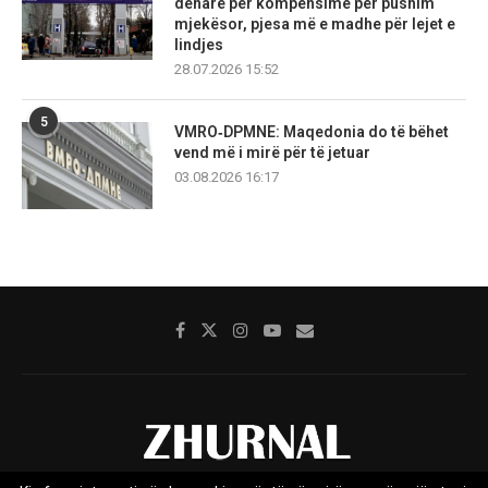
denarë për kompensime për pushim
mjekësor, pjesa më e madhe për lejet e
lindjes
28.07.2026 15:52
5
VMRO‑DPMNE: Maqedonia do të bëhet
vend më i mirë për të jetuar
03.08.2026 16:17