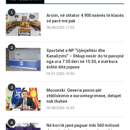
1
Arsim, në shtator 4.900 nxënës të klasës
së parë më pak
06.08.2026 17:33
2
Sportelet e NP “Ujësjellësi dhe
Kanalizimi” – Shkup nesër do të punojnë
nga ora 7:30 deri në 15:30, e mërkura
është ditë jopune
05.01.2026 10:36
3
Mucunski: Qeveria punon për
zhbllokimin e eurointegrimeve, detajet
nuk thuhen
03.08.2026 16:35
4
Në korrik janë paguar mbi 560 milionë