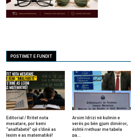
POSTIMET E FUNDIT
Editorial / Rritet nota
Arsim Idrizi në kulmin e
mesatare, por kemi
verës po bën gjum dimëror,
“analfabetë” që s’dinë as
është rrethuar me tabela
lexim e as matematikë!
pa...