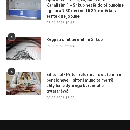
Kanalizimi” – Shkup nesër do të punojnë
nga ora 7:30 deri në 15:30, e mërkura
është ditë jopune
05.01.2026 10:36
4
Regjistrohet tërmet në Shkup
02.08.2026 22:34
5
Editorial / Priten reforma në sistemin e
pensioneve – shteti mund ta marrë
shtyllën e dytë nga kursimet e
qytetarëve!
03.08.2026 15:00