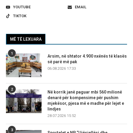
YOUTUBE
EMAIL
TIKTOK
MË TË LEXUARA
1
Arsim, në shtator 4.900 nxënës të klasës
së parë më pak
06.08.2026 17:33
2
Në korrik janë paguar mbi 560 milionë
denarë për kompensime për pushim
mjekësor, pjesa më e madhe për lejet e
lindjes
28.07.2026 15:52
3
Sportelet e NP “Ujësjellësi dhe