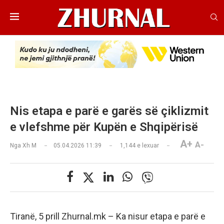
Nis etapa e parë e garës së çiklizmit
e vlefshme për Kupën e Shqipërisë
A+
A-
Nga
Xh M
05.04.2026 11:39
1,144
e lexuar
Tiranë, 5 prill Zhurnal.mk – Ka nisur etapa e parë e