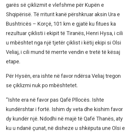
garës së çiklizmit e vlefshme për Kupën e
Shqipërisë. Të rriturit kanë përshkruar aksin Ura e
Bushtricës – Korçë, 101 km e gjatë ku fitues ka
rezultuar çiklisti i ekipit të Tiranës, Henri Hysa, i cili
u mbështet nga një tjetër çiklist i këtij ekipi si Olsi
Veliaj, i cili mund të merrte vendin e tretë të kësaj
etape.
Për Hysën, era ishte në favor ndërsa Veliaj tregon
se çiklizmi nuk po mbështetet.
“Ishte era në favor pas Qafë Pllocës. Ishte
kundërshtar i fortë. Ishim dy veta dhe kishim favor
dy kundër një. Ndodhi në majë të Qafë Thanës, aty
ku u ndanë çunat, në disheze u shkëputa une Olsi e