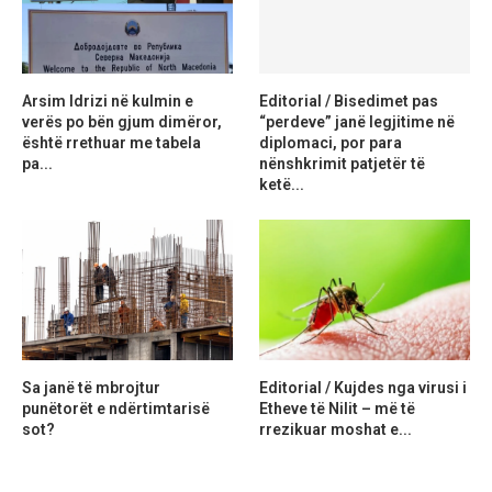
Arsim Idrizi në kulmin e
Editorial / Bisedimet pas
verës po bën gjum dimëror,
“perdeve” janë legjitime në
është rrethuar me tabela
diplomaci, por para
pa...
nënshkrimit patjetër të
ketë...
Sa janë të mbrojtur
Editorial / Kujdes nga virusi i
punëtorët e ndërtimtarisë
Etheve të Nilit – më të
sot?
rrezikuar moshat e...