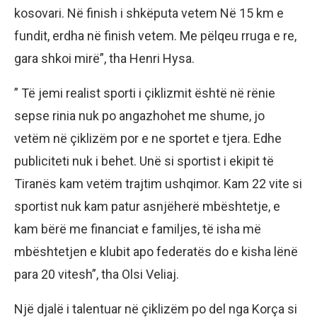
kosovari. Në finish i shkëputa vetem Në 15 km e
fundit, erdha në finish vetem. Me pëlqeu rruga e re,
gara shkoi mirë”, tha Henri Hysa.
” Të jemi realist sporti i çiklizmit është në rënie
sepse rinia nuk po angazhohet me shume, jo
vetëm në çiklizëm por e ne sportet e tjera. Edhe
publiciteti nuk i behet. Unë si sportist i ekipit të
Tiranës kam vetëm trajtim ushqimor. Kam 22 vite si
sportist nuk kam patur asnjëherë mbështetje, e
kam bërë me financiat e familjes, të isha më
mbështetjen e klubit apo federatës do e kisha lënë
para 20 vitesh”, tha Olsi Veliaj.
Një djalë i talentuar në çiklizëm po del nga Korça si