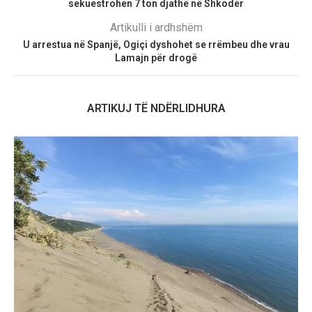
sekuestrohen 7 ton djathë në Shkodër
Artikulli i ardhshëm
U arrestua në Spanjë, Ogiçi dyshohet se rrëmbeu dhe vrau
Lamajn për drogë
ARTIKUJ TË NDËRLIDHURA