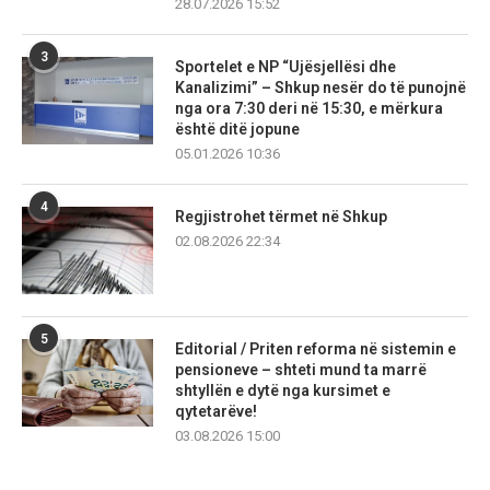
28.07.2026 15:52
3
Sportelet e NP “Ujësjellësi dhe
Kanalizimi” – Shkup nesër do të punojnë
nga ora 7:30 deri në 15:30, e mërkura
është ditë jopune
05.01.2026 10:36
4
Regjistrohet tërmet në Shkup
02.08.2026 22:34
5
Editorial / Priten reforma në sistemin e
pensioneve – shteti mund ta marrë
shtyllën e dytë nga kursimet e
qytetarëve!
03.08.2026 15:00