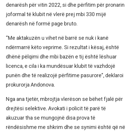
denarësh për vitin 2022, si dhe përfitim për pronarin
joformal të klubit në vlerë prej mbi 330 mijë
denarësh në formë page bruto.
“Me aktakuzën u vihet në barrë se nuk i kanë
ndërmarrë këto veprime. Si rezultat i kësaj, është
dhënë pëlqimi dhe mbi bazën e tij është lëshuar
licenca, e cila i ka mundësuar klubit të vazhdojë
punën dhe të realizojë përfitime pasurore”, deklaroi
prokurorja Andonova.
Nga ana tjetër, mbrojtja vlerëson se bëhet fjalë për
drejtësi selektive. Avokati i policit të parë të
akuzuar tha se mungojnë disa prova të
rëndësishme me shkrim dhe se synimi është që në