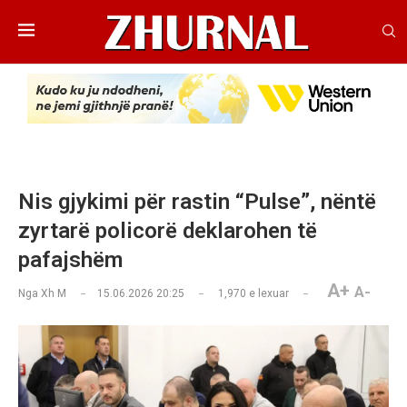
Nis gjykimi për rastin “Pulse”, nëntë
zyrtarë policorë deklarohen të
pafajshëm
A+
A-
Nga
Xh M
15.06.2026 20:25
1,970
e lexuar