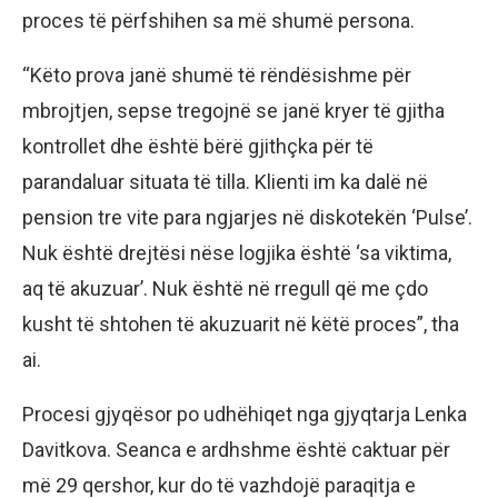
proces të përfshihen sa më shumë persona.
“Këto prova janë shumë të rëndësishme për
mbrojtjen, sepse tregojnë se janë kryer të gjitha
kontrollet dhe është bërë gjithçka për të
parandaluar situata të tilla. Klienti im ka dalë në
pension tre vite para ngjarjes në diskotekën ‘Pulse’.
Nuk është drejtësi nëse logjika është ‘sa viktima,
aq të akuzuar’. Nuk është në rregull që me çdo
kusht të shtohen të akuzuarit në këtë proces”, tha
ai.
Procesi gjyqësor po udhëhiqet nga gjyqtarja Lenka
Davitkova. Seanca e ardhshme është caktuar për
më 29 qershor, kur do të vazhdojë paraqitja e