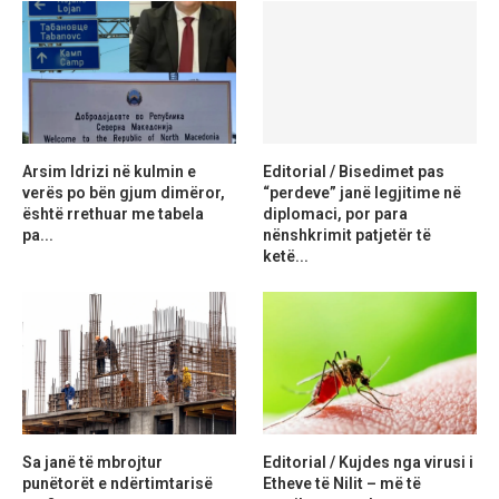
Arsim Idrizi në kulmin e
Editorial / Bisedimet pas
verës po bën gjum dimëror,
“perdeve” janë legjitime në
është rrethuar me tabela
diplomaci, por para
pa...
nënshkrimit patjetër të
ketë...
Sa janë të mbrojtur
Editorial / Kujdes nga virusi i
punëtorët e ndërtimtarisë
Etheve të Nilit – më të