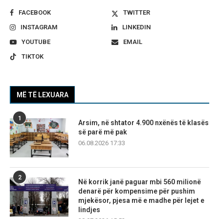
FACEBOOK
TWITTER
INSTAGRAM
LINKEDIN
YOUTUBE
EMAIL
TIKTOK
MË TË LEXUARA
1
Arsim, në shtator 4.900 nxënës të klasës
së parë më pak
06.08.2026 17:33
2
Në korrik janë paguar mbi 560 milionë
denarë për kompensime për pushim
mjekësor, pjesa më e madhe për lejet e
lindjes