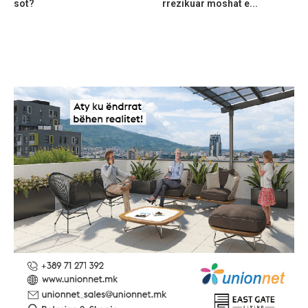
sot?
rrezikuar moshat e...