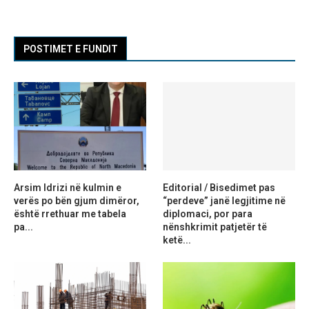
POSTIMET E FUNDIT
Arsim Idrizi në kulmin e
Editorial / Bisedimet pas
verës po bën gjum dimëror,
“perdeve” janë legjitime në
është rrethuar me tabela
diplomaci, por para
pa...
nënshkrimit patjetër të
ketë...