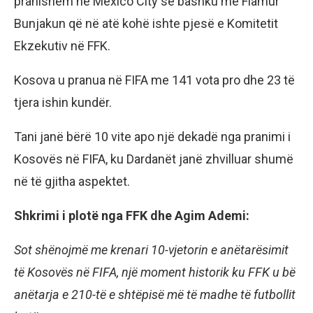
pranishëm në Mexico City së bashku me Flamur
Bunjakun që në atë kohë ishte pjesë e Komitetit
Ekzekutiv në FFK.
Kosova u pranua në FIFA me 141 vota pro dhe 23 të
tjera ishin kundër.
Tani janë bërë 10 vite apo një dekadë nga pranimi i
Kosovës në FIFA, ku Dardanët janë zhvilluar shumë
në të gjitha aspektet.
Shkrimi i plotë nga FFK dhe Agim Ademi:
Sot shënojmë me krenari 10-vjetorin e anëtarësimit
të Kosovës në FIFA, një moment historik ku FFK u bë
anëtarja e 210-të e shtëpisë më të madhe të futbollit