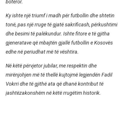
botëror.
Ky ishte një triumf i madh për futbollin dhe shtetin
tonë, pas një rruge të gjatë sakrificash, përkushtimi
dhe besimi të palëkundur. Ishte fitore e të gjitha
gjeneratave që mbajtën gjallë futbollin e Kosovës
edhe në periudhat më të vështira.
Në këtë përvjetor jubilar, me respektin dhe
mirënjohjen më të thellë kujtojmë legjendën Fadil
Vokrri dhe të gjithë ata që dhanë kontribut të
jashtëzakonshëm në këtë rrugëtim historik.