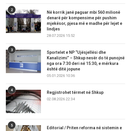
2
Në korrik janë paguar mbi 560 milionë
denarë për kompensime për pushim
mjekësor, pjesa më e madhe për lejet e
lindjes
28.07.2026 15:52
3
Sportelet e NP “Ujësjellësi dhe
Kanalizimi” – Shkup nesër do të punojnë
nga ora 7:30 deri në 15:30, e mërkura
është ditë jopune
05.01.2026 10:36
4
Regjistrohet tërmet në Shkup
02.08.2026 22:34
5
Editorial / Priten reforma në sistemin e