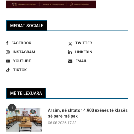
MEDIAT SOCIALE
FACEBOOK
TWITTER
INSTAGRAM
LINKEDIN
YOUTUBE
EMAIL
TIKTOK
MË TË LEXUARA
1
Arsim, në shtator 4.900 nxënës të klasës
së parë më pak
06.08.2026 17:33