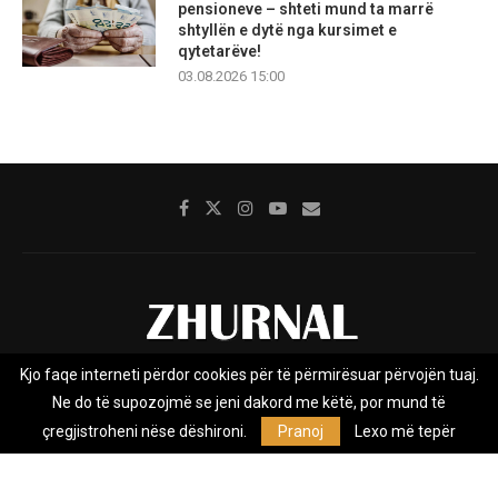
pensioneve – shteti mund ta marrë
shtyllën e dytë nga kursimet e
qytetarëve!
03.08.2026 15:00
Kjo faqe interneti përdor cookies për të përmirësuar përvojën tuaj.
Rreth nesh
Impresumi
Marketing
Kontakt
Ne do të supozojmë se jeni dakord me këtë, por mund të
Privacy Policy
çregjistroheni nëse dëshironi.
Pranoj
Lexo më tepër
Zhurnal.mk është Agjenci e Lajmeve e pavarur, e themeluar në vitin
2009, që e mbulon Maqedoninë, Kosovën, Shqipërinë edhe lajmet
nga bota.