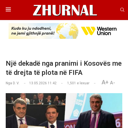
Një dekadë nga pranimi i Kosovës me
të drejta të plota në FIFA
A+
A-
Nga
D. V.
13.05.2026 11:42
1,501
e lexuar