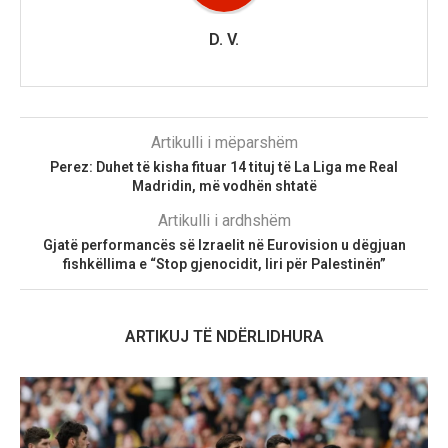
D. V.
Artikulli i mëparshëm
Perez: Duhet të kisha fituar 14 tituj të La Liga me Real
Madridin, më vodhën shtatë
Artikulli i ardhshëm
Gjatë performancës së Izraelit në Eurovision u dëgjuan
fishkëllima e “Stop gjenocidit, liri për Palestinën”
ARTIKUJ TË NDËRLIDHURA