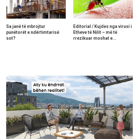
Sa janë të mbrojtur
Editorial / Kujdes nga virusi i
punëtorët e ndërtimtarisë
Etheve të Nilit – më të
sot?
rrezikuar moshat e...