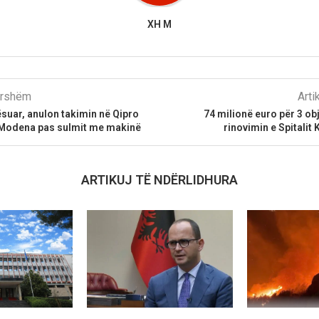
XH M
parshëm
Arti
suar, anulon takimin në Qipro
74 milionë euro për 3 obj
t Modena pas sulmit me makinë
rinovimin e Spitalit 
ARTIKUJ TË NDËRLIDHURA