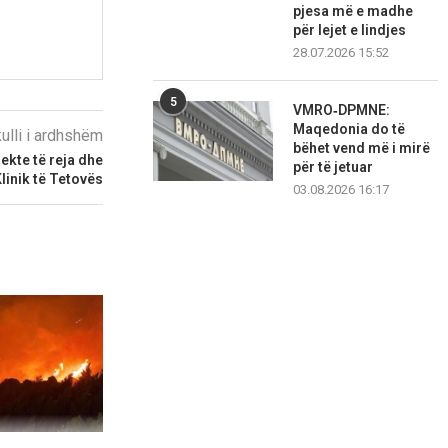
pjesa më e madhe
për lejet e lindjes
28.07.2026 15:52
5
VMRO‑DPMNE:
Maqedonia do të
kulli i ardhshëm
bëhet vend më i mirë
ekte të reja dhe
për të jetuar
Klinik të Tetovës
03.08.2026 16:17