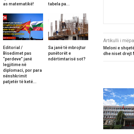
as matematikë!
tabela pa...
Artikulli i më
Editorial /
Sa janë të mbrojtur
Meloni e shqetë
Bisedimet pas
punëtorët e
dhe niset drej
“perdeve” janë
ndërtimtarisë sot?
legjitime në
diplomaci, por para
nënshkrimit
patjetër të ketë...