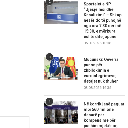
2
Sportelet e NP
“Ujësjellësi dhe
Kanalizimi” – Shkup
nesër do të punojnë
nga ora 7:30 deri në
15:30, e mërkura
është ditë jopune
05.01.2026 10:36
3
Mucunski: Qeveria
punon për
zhbllokimin e
eurointegrimeve,
detajet nuk thuhen
03.08.2026 16:35
4
Në korrik janë paguar
mbi 560 milionë
denarë për
kompensime për
pushim mjekësor,