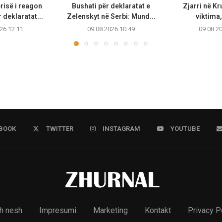
risë i reagon
Bushati për deklaratat e
Zjarri në Kr
 deklaratat...
Zelenskyt në Serbi: Mund...
viktima,
26 12:11
09.08.2026 10:49
09.08.2
BOOK
TWITTER
INSTAGRAM
YOUTUBE
h nesh
Impresumi
Marketing
Kontakt
Privacy P