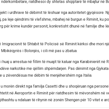
 ndërkombëtare, riatdhesoi dy shtetas shqiptarë të mbajtur në Bu
jekt i urdhrave të dëbimit të lëshuar nga autoritetet gjyqësore. Nj
j, pa leje qëndrimi të vlefshme, mbahej në burgun e Riminit, ku p
g për krime kundër personit, konkretisht dhunë në familje dhe l
ë Imigracionit të Shtabit të Policisë së Riminit kërkoi dhe mori n
 Mbikëqyrës i Bolonjës, i cili më pas u zbatua.
 i huaj u arrestua në fillim të muajit të kaluar nga Karabinierët në 
dëve narkotike me qëllim shpërndarjen. Pas dënimit nga Gjykata 
e u zëvendësua me dëbim të menjëhershëm nga Italia.
t u morën direkt nga familja Casetti dhe u shoqëruan nga personel
Shtetit në Aeroportin e Riminit për riatdhesim të mëvonshëm në ve
gjithashtu u ndaluan të rihynin në zonën Shengen për 10 vitet e a