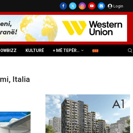
Login
HOWBIZZ
KULTURË
+ MË TEPËR…
mi, Italia