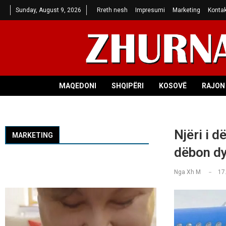
Sunday, August 9, 2026
Rreth nesh
Impresumi
Marketing
Kontak
MAQEDONI
SHQIPËRI
KOSOVË
RAJON 
Njëri i d
MARKETING
dëbon dy
Nga
Xh M
17