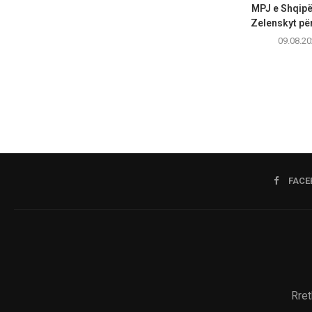
MPJ e Shqipë
Zelenskyt për
09.08.20
FACE
Rret