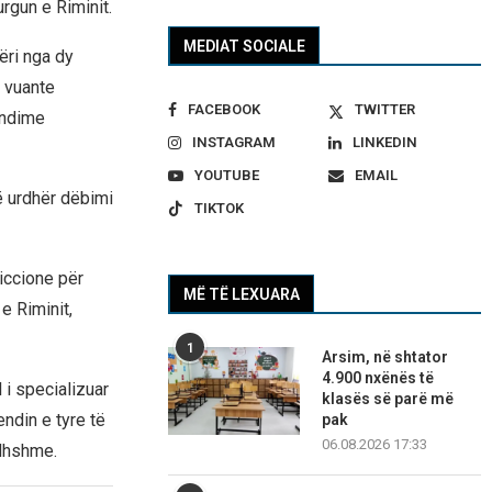
rgun e Riminit.
MEDIAT SOCIALE
ëri nga dy
o vuante
FACEBOOK
TWITTER
ëndime
INSTAGRAM
LINKEDIN
YOUTUBE
EMAIL
jë urdhër dëbimi
TIKTOK
Riccione për
MË TË LEXUARA
e Riminit,
1
Arsim, në shtator
4.900 nxënës të
 i specializuar
klasës së parë më
ndin e tyre të
pak
06.08.2026 17:33
rdhshme.