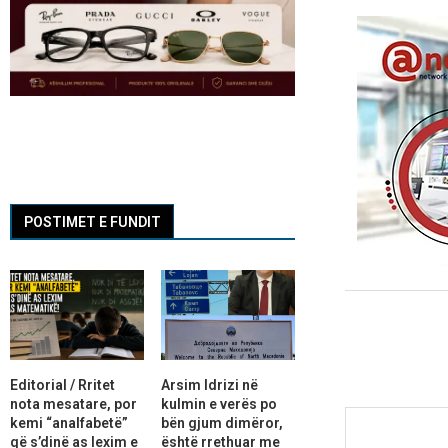
POSTIMET E FUNDIT
Editorial / Rritet
Arsim Idrizi në
nota mesatare, por
kulmin e verës po
kemi “analfabetë”
bën gjum dimëror,
që s’dinë as lexim e
është rrethuar me