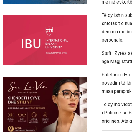
me një eskortë
Të dy ishin sub
shtetasit e hua
dënimin me bur
personale.
Stafi i Zyrës s
nga Magjistrati
Shtetasi i dytë
posedim të lën
masa paraprak
Të dy individë
i Policisë së 
origjinës. Ata 