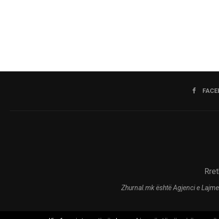
FACE
Rret
Zhurnal.mk është Agjenci e Lajme