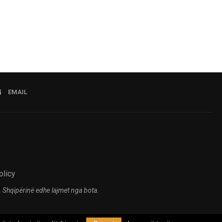
07.08.2026 22:15
EMAIL
olicy
 Shqipërinë edhe lajmet nga bota.