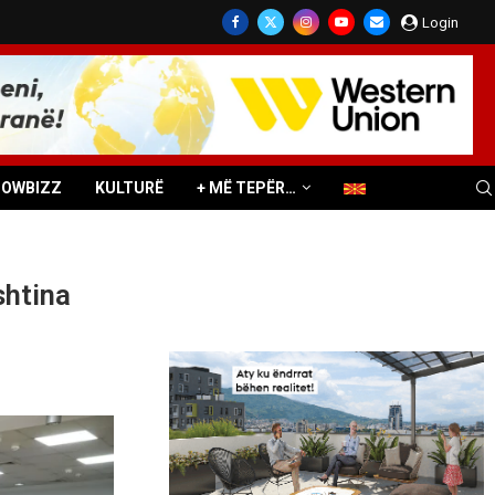
Login
HOWBIZZ
KULTURË
+ MË TEPËR…
shtina