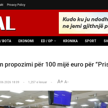
akt
Privacy Policy
/ BOTA
EKONOMI
ED / OP
KRONIKA
SPORT
S
n propozimi për 100 mijë euro për “Pri
A+
A-
.06.2026 18:09
1,257
e lexuar