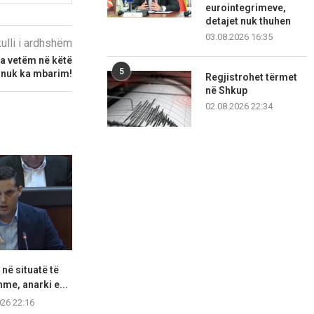
eurointegrimeve,
detajet nuk thuhen
03.08.2026 16:35
kulli i ardhshëm
a vetëm në këtë
5
 nuk ka mbarim!
Regjistrohet tërmet
në Shkup
02.08.2026 22:34
në situatë të
Ministri Hoti godet rëndë
Kurti i ofron 
me, anarki e...
Abdixhikun: Po dëshiron
kryeta
poste...
026 22:16
07.08.2