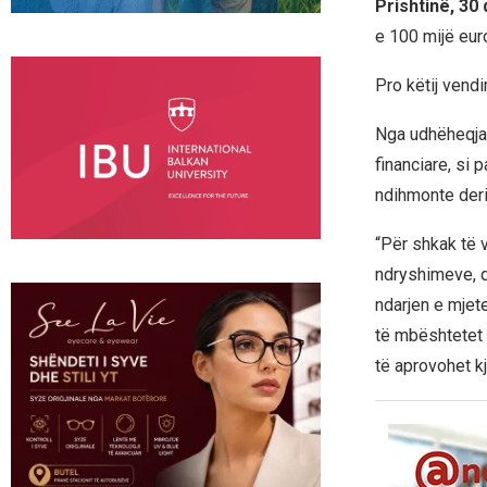
Prishtinë, 30
e 100 mijë eur
Pro këtij vend
Nga udhëheqja
financiare, si 
ndihmonte deri
“Për shkak të 
ndryshimeve, q
ndarjen e mjet
të mbështetet k
të aprovohet kj