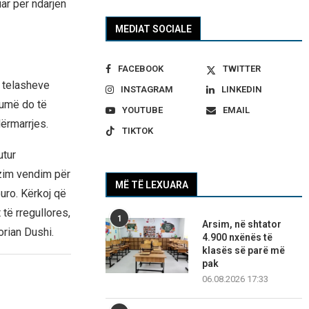
ar per ndarjen
MEDIAT SOCIALE
FACEBOOK
TWITTER
 telasheve
INSTAGRAM
LINKEDIN
humë do të
YOUTUBE
EMAIL
ërmarrjes.
TIKTOK
utur
ozim vendim për
MË TË LEXUARA
uro. Kërkoj që
të rregullores,
1
Arsim, në shtator
orian Dushi.
4.900 nxënës të
klasës së parë më
pak
06.08.2026 17:33