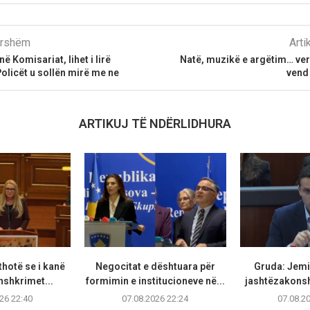
parshëm
Arti
ë Komisariat, lihet i lirë
Natë, muzikë e argëtim… ver
Policët u sollën mirë me ne
vend
ARTIKUJ TË NDËRLIDHURA
thotë se i kanë
Negocitat e dështuara për
Gruda: Jemi 
nshkrimet...
formimin e institucioneve në...
jashtëzakonsh
26 22:40
07.08.2026 22:24
07.08.2