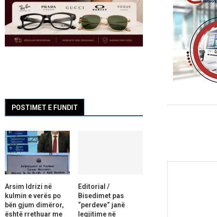
POSTIMET E FUNDIT
Arsim Idrizi në
Editorial /
kulmin e verës po
Bisedimet pas
bën gjum dimëror,
“perdeve” janë
është rrethuar me
legjitime në