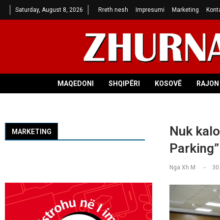
Saturday, August 8, 2026
Rreth nesh
Impresumi
Marketing
Kont
MAQEDONI
SHQIPËRI
KOSOVË
RAJON 
Nuk kalo
MARKETING
Parking”
Nga
Xh M
30