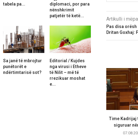
tabela pa...
diplomaci, por para
nënshkrimit
patjetër të ketë...
Artikulli i më
Pas disa orësh n
Dritan Goxhaj: 
Sa janë të mbrojtur
Editorial / Kujdes
punëtorët e
nga virusi i Etheve
ndërtimtarisë sot?
të Nilit – më të
rrezikuar moshat
e...
Time Kadrijaj 
siguruar në
07.08.20