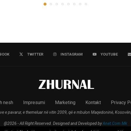
BOOK
TWITTER
INSTAGRAM
YOUTUBE
h nesh
Impresumi
Marketing
Kontakt
Privacy P
ve e pavarur, e themeluar në vitin 2009, që e mbulon Maqedoninë, Kosovën,
@2026 - All Right Reserved. Designed and Developed by
Anet.Com.Mk