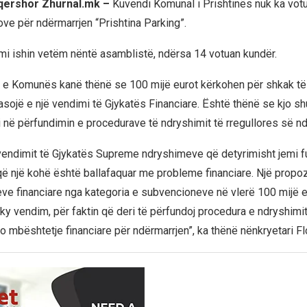
 qershor Zhurnal.mk –
Kuvendi Komunal i Prishtinës nuk ka votu
ove për ndërmarrjen “Prishtina Parking”.
imi ishin vetëm nëntë asamblistë, ndërsa 14 votuan kundër.
 e Komunës kanë thënë se 100 mijë eurot kërkohen për shkak të
pasojë e një vendimi të Gjykatës Financiare. Është thënë se kjo s
 në përfundimin e procedurave të ndryshimit të rregullores së nd
vendimit të Gjykatës Supreme ndryshimeve që detyrimisht jemi f
ë një kohë është ballafaquar me probleme financiare. Një prop
eve financiare nga kategoria e subvencioneve në vlerë 100 mijë e
y vendim, për faktin që deri të përfundoj procedura e ndryshimit 
o mbështetje financiare për ndërmarrjen”, ka thënë nënkryetari Fl