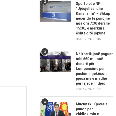
2
Sportelet e NP
“Ujësjellësi dhe
Kanalizimi” – Shkup
nesër do të punojnë
nga ora 7:30 deri në
15:30, e mërkura
është ditë jopune
05.01.2026 10:36
3
Në korrik janë paguar
mbi 560 milionë
denarë për
kompensime për
pushim mjekësor,
pjesa më e madhe
për lejet e lindjes
28.07.2026 15:52
4
Mucunski: Qeveria
punon për
zhbllokimin e