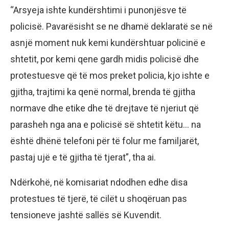
“Arsyeja ishte kundërshtimi i punonjësve të
policisë. Pavarësisht se ne dhamë deklaratë se në
asnjë moment nuk kemi kundërshtuar policinë e
shtetit, por kemi qene gardh midis policisë dhe
protestuesve që të mos preket policia, kjo ishte e
gjitha, trajtimi ka qenë normal, brenda të gjitha
normave dhe etike dhe të drejtave të njeriut që
parasheh nga ana e policisë së shtetit këtu… na
është dhënë telefoni për të folur me familjarët,
pastaj ujë e të gjitha të tjerat”, tha ai.
Ndërkohë, në komisariat ndodhen edhe disa
protestues të tjerë, të cilët u shoqëruan pas
tensioneve jashtë sallës së Kuvendit.