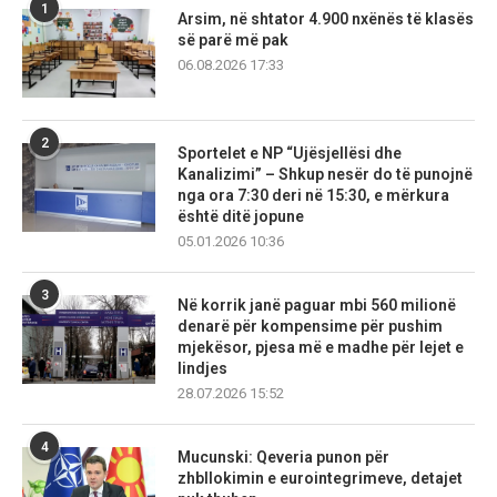
1
Arsim, në shtator 4.900 nxënës të klasës
së parë më pak
06.08.2026 17:33
2
Sportelet e NP “Ujësjellësi dhe
Kanalizimi” – Shkup nesër do të punojnë
nga ora 7:30 deri në 15:30, e mërkura
është ditë jopune
05.01.2026 10:36
3
Në korrik janë paguar mbi 560 milionë
denarë për kompensime për pushim
mjekësor, pjesa më e madhe për lejet e
lindjes
28.07.2026 15:52
4
Mucunski: Qeveria punon për
zhbllokimin e eurointegrimeve, detajet