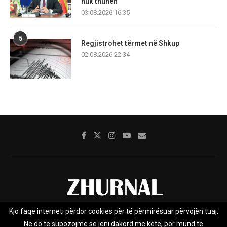
nuk thuhen
03.08.2026 16:35
5
Regjistrohet tërmet në Shkup
02.08.2026 22:34
Kjo faqe interneti përdor cookies për të përmirësuar përvojën tuaj.
Rreth nesh
Impresumi
Marketing
Kontakt
Ne do të supozojmë se jeni dakord me këtë, por mund të