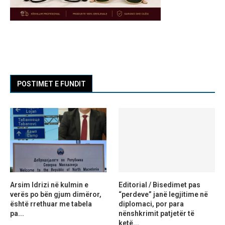
POSTIMET E FUNDIT
Arsim Idrizi në kulmin e
Editorial / Bisedimet pas
verës po bën gjum dimëror,
“perdeve” janë legjitime në
është rrethuar me tabela
diplomaci, por para
pa...
nënshkrimit patjetër të
ketë...