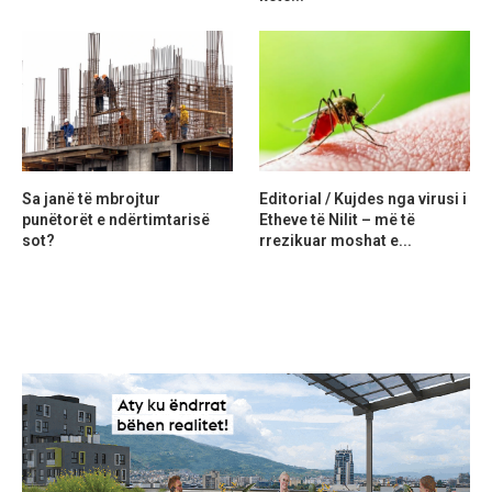
Sa janë të mbrojtur
Editorial / Kujdes nga virusi i
punëtorët e ndërtimtarisë
Etheve të Nilit – më të
sot?
rrezikuar moshat e...