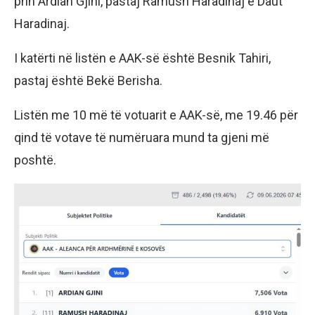
prin Ardian Gjini, pastaj Ramush Haradinaj e Daut
Haradinaj.
I katërti në listën e AAK-së është Besnik Tahiri,
pastaj është Bekë Berisha.
Listën me 10 më të votuarit e AAK-së, me 19.46 për
qind të votave të numëruara mund ta gjeni më
poshtë.