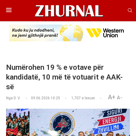
Numërohen 19 % e votave për
kandidatë, 10 më të votuarit e AAK-
së
A+
A-
Nga
D. V.
09.06.2026 10:25
1,707
e lexuar