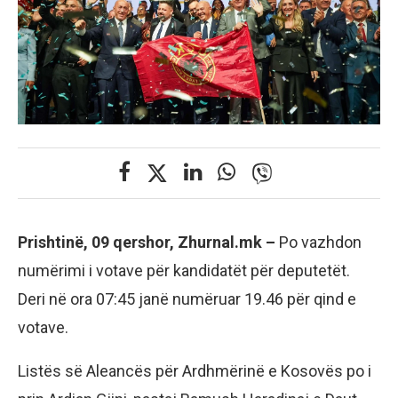
Prishtinë, 09 qershor, Zhurnal.mk –
Po vazhdon
numërimi i votave për kandidatët për deputetët.
Deri në ora 07:45 janë numëruar 19.46 për qind e
votave.
Listës së Aleancës për Ardhmërinë e Kosovës po i