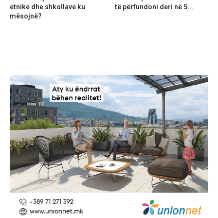
etnike dhe shkollave ku
të përfundoni deri në 5...
mësojnë?