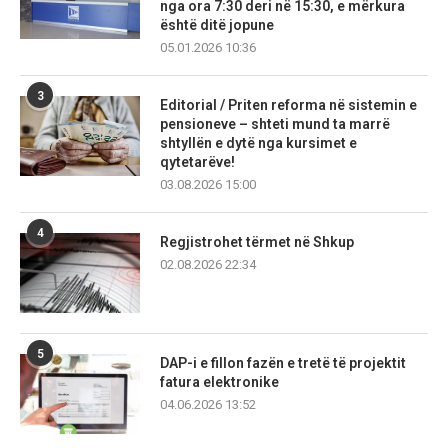
nga ora 7:30 deri në 15:30, e mërkura
është ditë jopune
05.01.2026 10:36
3
Editorial / Priten reforma në sistemin e
pensioneve – shteti mund ta marrë
shtyllën e dytë nga kursimet e
qytetarëve!
03.08.2026 15:00
4
Regjistrohet tërmet në Shkup
02.08.2026 22:34
5
DAP-i e fillon fazën e tretë të projektit
fatura elektronike
04.06.2026 13:52