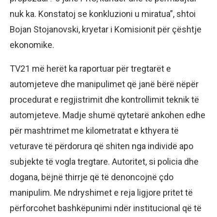
nuk ka. Konstatoj se konkluzioni u miratua”, shtoi
Bojan Stojanovski, kryetar i Komisionit për çështje
ekonomike.
TV21 më herët ka raportuar për tregtarët e
automjeteve dhe manipulimet që janë bërë nëpër
procedurat e regjistrimit dhe kontrollimit teknik të
automjeteve. Madje shumë qytetarë ankohen edhe
për mashtrimet me kilometratat e kthyera të
veturave të përdorura që shiten nga individë apo
subjekte të vogla tregtare. Autoritet, si policia dhe
dogana, bëjnë thirrje që të denoncojnë çdo
manipulim. Me ndryshimet e reja ligjore pritet të
përforcohet bashkëpunimi ndër institucional që të