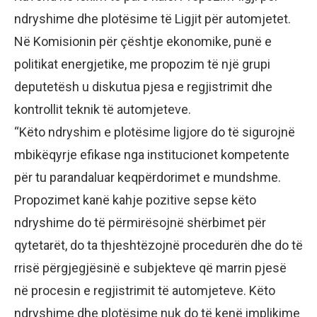
ndryshime dhe plotësime të Ligjit për automjetet.
Në Komisionin për çështje ekonomike, punë e
politikat energjetike, me propozim të një grupi
deputetësh u diskutua pjesa e regjistrimit dhe
kontrollit teknik të automjeteve.
“Këto ndryshim e plotësime ligjore do të sigurojnë
mbikëqyrje efikase nga institucionet kompetente
për tu parandaluar keqpërdorimet e mundshme.
Propozimet kanë kahje pozitive sepse këto
ndryshime do të përmirësojnë shërbimet për
qytetarët, do ta thjeshtëzojnë procedurën dhe do të
rrisë përgjegjësinë e subjekteve që marrin pjesë
në procesin e regjistrimit të automjeteve. Këto
ndryshime dhe plotësime nuk do të kenë implikime