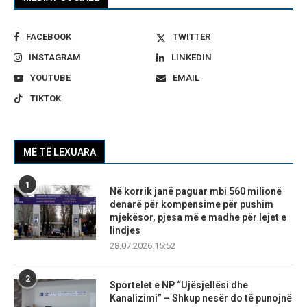
FACEBOOK
TWITTER
INSTAGRAM
LINKEDIN
YOUTUBE
EMAIL
TIKTOK
MË TË LEXUARA
1
Në korrik janë paguar mbi 560 milionë
denarë për kompensime për pushim
mjekësor, pjesa më e madhe për lejet e
lindjes
28.07.2026 15:52
2
Sportelet e NP “Ujësjellësi dhe
Kanalizimi” – Shkup nesër do të punojnë