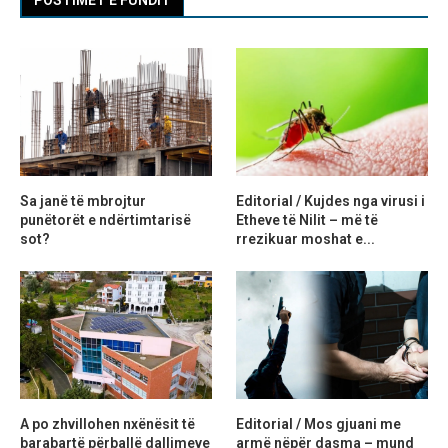
Sa janë të mbrojtur
Editorial / Kujdes nga virusi i
punëtorët e ndërtimtarisë
Etheve të Nilit – më të
sot?
rrezikuar moshat e...
A po zhvillohen nxënësit të
Editorial / Mos gjuani me
barabartë përballë dallimeve
armë nëpër dasma – mund