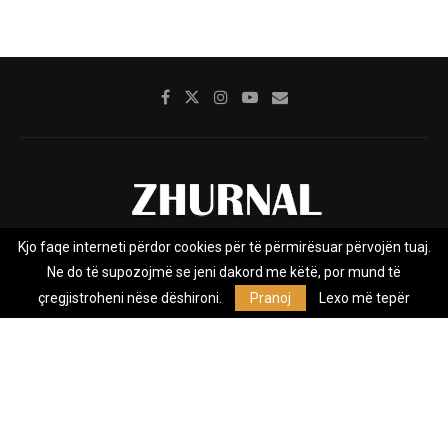
Kjo faqe interneti përdor cookies për të përmirësuar përvojën tuaj.
Rreth nesh
Impresumi
Marketing
Kontakt
Ne do të supozojmë se jeni dakord me këtë, por mund të
Privacy Policy
çregjistroheni nëse dëshironi.
Pranoj
Lexo më tepër
Zhurnal.mk është Agjenci e Lajmeve e pavarur, e themeluar në vitin
2009, që e mbulon Maqedoninë, Kosovën, Shqipërinë edhe lajmet
nga bota.
@2026 - All Right Reserved. Designed and Developed by
Anet.Com.Mk