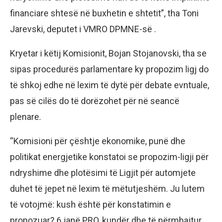
financiare shtesë në buxhetin e shtetit”, tha Toni
Jarevski, deputet i VMRO DPMNE-së .
Kryetar i këtij Komisionit, Bojan Stojanovski, tha se
sipas procedurës parlamentare ky propozim ligj do
të shkoj edhe në lexim të dytë për debate evntuale,
pas së cilës do të dorëzohet për në seancë
plenare.
“Komisioni për çështje ekonomike, punë dhe
politikat energjetike konstatoi se propozim-ligji për
ndryshime dhe plotësimi të Ligjit për automjete
duhet të jepet në lexim të mëtutjeshëm. Ju lutem
të votojmë: kush është për konstatimin e
propozuar? 6 janë PRO, kundër dhe të përmbajtur