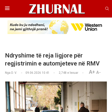
Ndryshime të reja ligjore për
regjistrimin e automjeteve në RMV
A+
A-
Nga
D. V.
09.06.2026 10:41
2,748
e lexuar