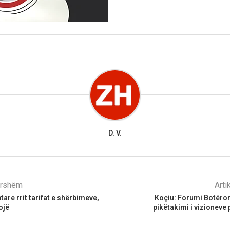
D. V.
parshëm
Arti
are rrit tarifat e shërbimeve,
Koçiu: Forumi Botëror
ojë
pikëtakimi i vizioneve 