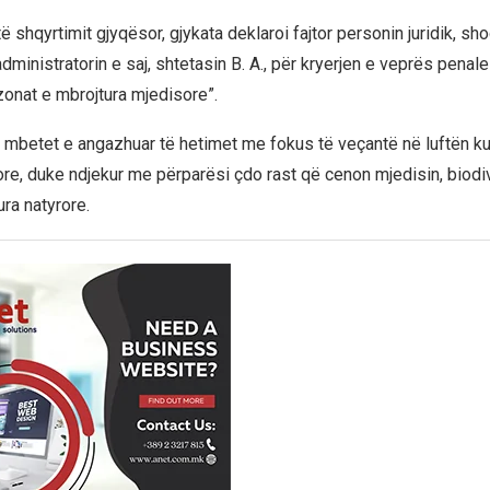
 shqyrtimit gjyqësor, gjykata deklaroi fajtor personin juridik, sh
 administratorin e saj, shtetasin B. A., për kryerjen e veprës penal
zonat e mbrojtura mjedisore”.
r mbetet e angazhuar të hetimet me fokus të veçantë në luftën k
re, duke ndjekur me përparësi çdo rast që cenon mjedisin, biodiv
ra natyrore.