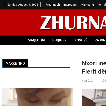
Sunday, August 9, 2026
Rreth nesh
Impresumi
Marketing
Kontak
MAQEDONI
SHQIPËRI
KOSOVË
RAJON 
Nxori in
MARKETING
Fierit d
Nga
D. V.
19.