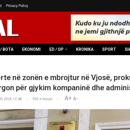
t
Privacy Policy
/ BOTA
EKONOMI
ED / OP
KRONIKA
SPORT
S
erte në zonën e mbrojtur në Vjosë, prok
ërgon për gjykim kompaninë dhe admini
A+
A-
05.2026 12:48
905
e lexuar