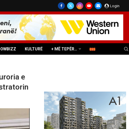
Login
HOWBIZZ
KULTURË
+ MË TEPËR…
uroria e
stratorin