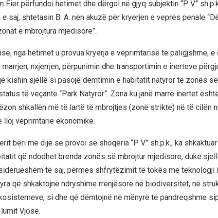
 Fier përfundoi hetimet dhe dërgoi në gjyq subjektin “P V” sh.p.k
 e saj, shtetasin B. A. nën akuzë për kryerjen e veprës penale “D
zonat e mbrojtura mjedisore”.
së, nga hetimet u provua kryerja e veprimtarisë të paligjshme, e 
marrjen, nxjerrjen, përpunimin dhe transportimin e inerteve përgj
 kishin sjellë si pasojë dëmtimin e habitatit natyror të zonës së
tatus të veçantë “Park Natyror”. Zona ku janë marrë inertet ësht
zon shkallën më të lartë të mbrojtjes (zonë strikte) në të cilën n
jë lloj veprimtarie ekonomike.
erit bëri me dije se provoi se shoqëria “P V” sh.p.k., ka shkaktu
bitatit që ndodhet brenda zonës së mbrojtur mjedisore, duke sjell
iderueshëm të saj, përmes shfrytëzimit të tokës me teknologji i
ra që shkaktojnë ndryshime rrënjësore në biodiversitet, në stru
ekosistemeve, si dhe që dëmtojnë në mënyrë të pandreqshme si
lumit Vjosë.