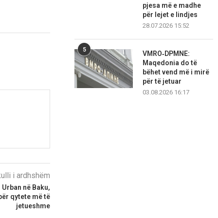
pjesa më e madhe
për lejet e lindjes
28.07.2026 15:52
5
VMRO‑DPMNE:
Maqedonia do të
bëhet vend më i mirë
për të jetuar
03.08.2026 16:17
kulli i ardhshëm
 Urban në Baku,
për qytete më të
jetueshme