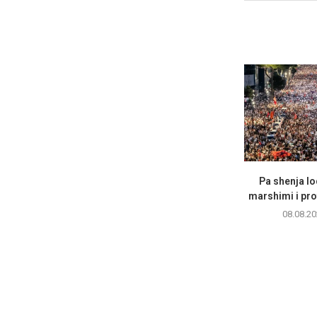
Pa shenja lo
marshimi i pro
08.08.20