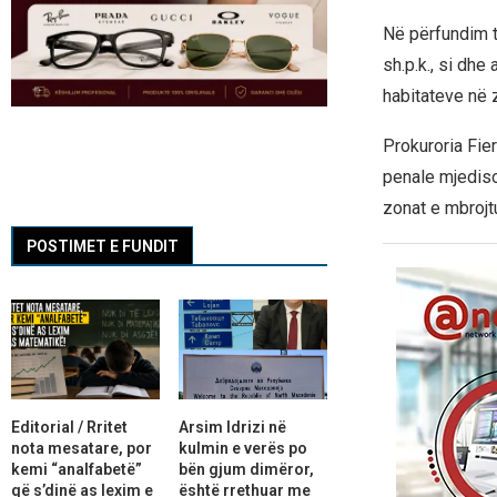
Në përfundim të
sh.p.k., si dhe
habitateve në 
Prokuroria Fie
penale mjediso
zonat e mbrojtu
POSTIMET E FUNDIT
Editorial / Rritet
Arsim Idrizi në
nota mesatare, por
kulmin e verës po
kemi “analfabetë”
bën gjum dimëror,
që s’dinë as lexim e
është rrethuar me