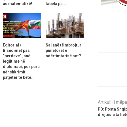
as matematikë!
tabela pa...
Editorial /
Sa janë të mbrojtur
Bisedimet pas
punëtorët e
“perdeve” janë
ndërtimtarisë sot?
legjitime në
diplomaci, por para
nënshkrimit
patjetër të ketë...
Artikulli i më
PD: Posta Shqipt
drejtësia ta het