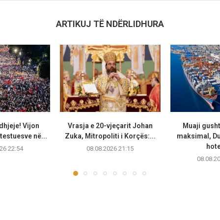
ARTIKUJ TË NDËRLIDHURA
dhjeje! Vijon
Vrasja e 20-vjeçarit Johan
Muaji gusht 
testuesve në...
Zuka, Mitropoliti i Korçës:...
maksimal, D
hote
26 22:54
08.08.2026 21:15
08.08.2