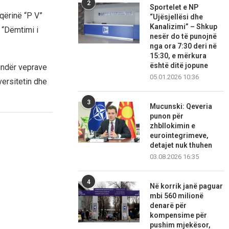
2
Sportelet e NP
oqërinë “P V”
“Ujësjellësi dhe
Kanalizimi” – Shkup
e “Dëmtimi i
nesër do të punojnë
nga ora 7:30 deri në
15:30, e mërkura
është ditë jopune
undër veprave
05.01.2026 10:36
ersitetin dhe
3
Mucunski: Qeveria
punon për
zhbllokimin e
eurointegrimeve,
detajet nuk thuhen
03.08.2026 16:35
4
Në korrik janë paguar
mbi 560 milionë
denarë për
kompensime për
pushim mjekësor,