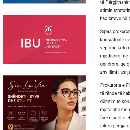
të Përgjithshëm
administratorin
habitateve në 
Sipas prokurori
konsistonte në 
veprime këto që
mjedisore me s
qendrore, që gë
zhvillimi i asn
Prokuroria e Fi
të rëndë të ha
dëmtim të kons
mjete dhe mëny
funksionet e 
tokës përgjatë 