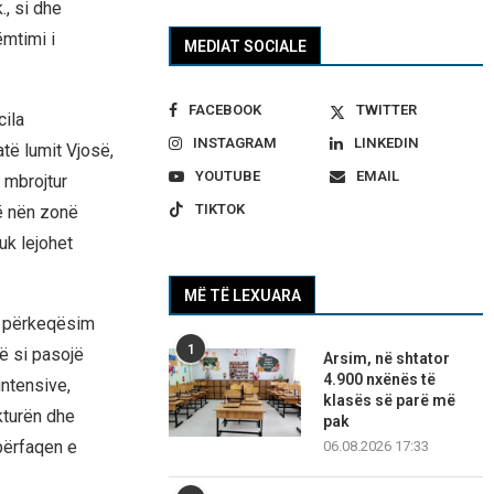
., si dhe
ëmtimi i
MEDIAT SOCIALE
FACEBOOK
TWITTER
cila
INSTAGRAM
LINKEDIN
atë lumit Vjosë,
YOUTUBE
EMAIL
 mbrojtur
TIKTOK
ë nën zonë
uk lejohet
MË TË LEXUARA
ar përkeqësim
1
ë si pasojë
Arsim, në shtator
4.900 nxënës të
ntensive,
klasës së parë më
kturën dhe
pak
përfaqen e
06.08.2026 17:33