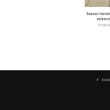
Sezoni i turizm
në korri
07.08.20
FACE