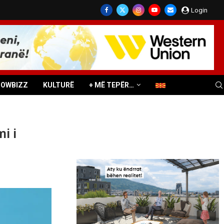
Login
HOWBIZZ
KULTURË
+ MË TEPËR…
i i