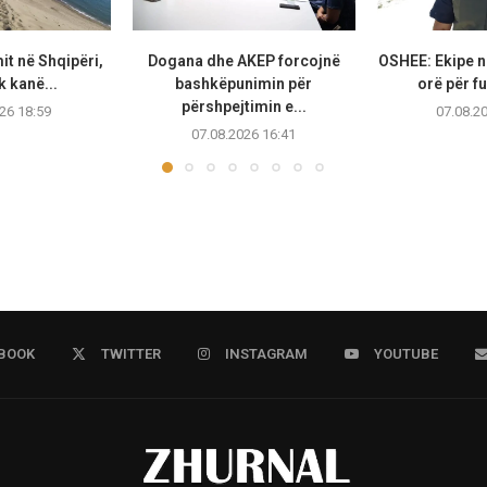
it në Shqipëri,
Dogana dhe AKEP forcojnë
OSHEE: Ekipe n
k kanë...
bashkëpunimin për
orë për fu
përshpejtimin e...
26 18:59
07.08.2
07.08.2026 16:41
BOOK
TWITTER
INSTAGRAM
YOUTUBE