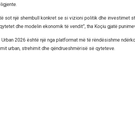
ligjente.
ë sot një shembull konkret se si vizioni politik dhe investimet st
qytetet dhe modelin ekonomik të vendit”, tha Koçiu gjatë punimev
r Urban 2026 është një nga platformat më të rëndësishme ndër
limit urban, strehimit dhe qëndrueshmërisë së qyteteve.