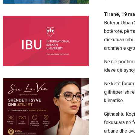
Tiranë, 19 ma
Botëror Urban 
botërorë, përf
diskutuan mbi 
ardhmen e qyt
Në një postim n
ideve që synoj
Në këtë forum 
gjithëpërfshir
klimatike.
Gjithashtu Koçi
fokusuara në f
urbane dhe ava