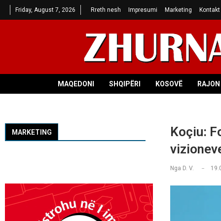
Friday, August 7, 2026
Rreth nesh
Impresumi
Marketing
Kontakt
MAQEDONI
SHQIPËRI
KOSOVË
RAJON 
Koçiu: F
MARKETING
vizionev
Nga
D. V.
19.