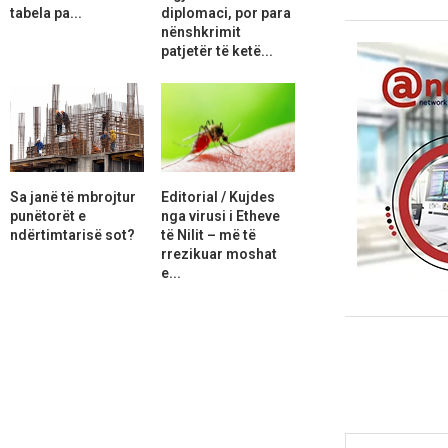
tabela pa...
diplomaci, por para
nënshkrimit
patjetër të ketë...
Sa janë të mbrojtur
Editorial / Kujdes
punëtorët e
nga virusi i Etheve
ndërtimtarisë sot?
të Nilit – më të
rrezikuar moshat
e...