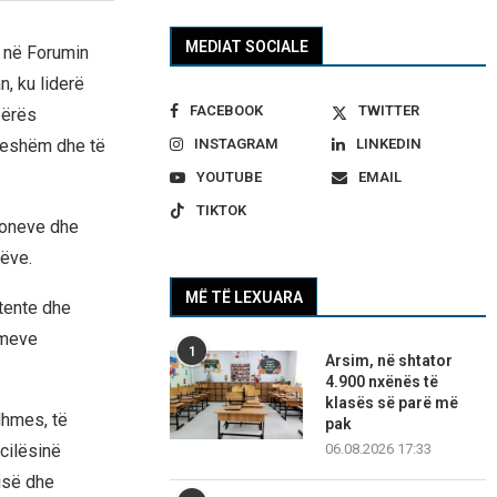
MEDIAT SOCIALE
 në Forumin
, ku liderë
FACEBOOK
TWITTER
bërës
rueshëm dhe të
INSTAGRAM
LINKEDIN
YOUTUBE
EMAIL
TIKTOK
zioneve dhe
rëve.
MË TË LEXUARA
stente dhe
imeve
1
Arsim, në shtator
4.900 nxënës të
klasës së parë më
dhmes, të
pak
cilësinë
06.08.2026 17:33
isë dhe