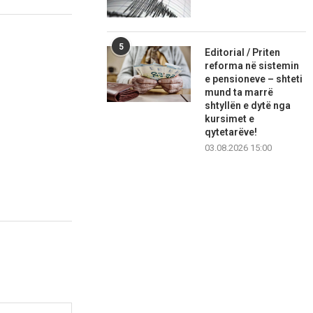
5
Editorial / Priten
reforma në sistemin
e pensioneve – shteti
mund ta marrë
shtyllën e dytë nga
kursimet e
qytetarëve!
03.08.2026 15:00