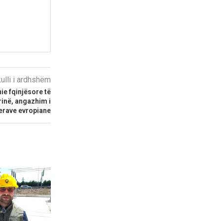
kulli i ardhshëm
ie fqinjësore të
inë, angazhim i
lerave evropiane