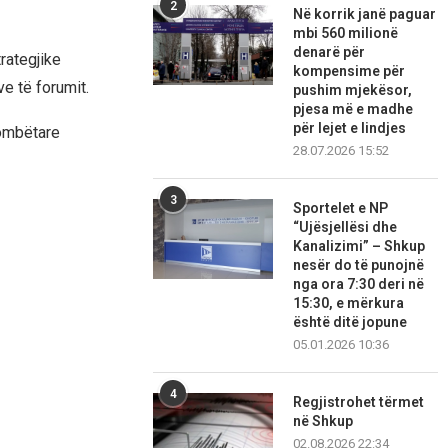
2
Në korrik janë paguar
mbi 560 milionë
denarë për
rategjike
kompensime për
e të forumit.
pushim mjekësor,
pjesa më e madhe
për lejet e lindjes
kombëtare
28.07.2026 15:52
3
Sportelet e NP
“Ujësjellësi dhe
Kanalizimi” – Shkup
nesër do të punojnë
nga ora 7:30 deri në
15:30, e mërkura
është ditë jopune
05.01.2026 10:36
4
Regjistrohet tërmet
në Shkup
02.08.2026 22:34