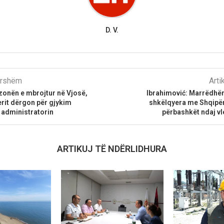
D. V.
parshëm
Arti
 zonën e mbrojtur në Vjosë,
Ibrahimović: Marrëdhën
erit dërgon për gjykim
shkëlqyera me Shqipër
administratorin
përbashkët ndaj v
ARTIKUJ TË NDËRLIDHURA