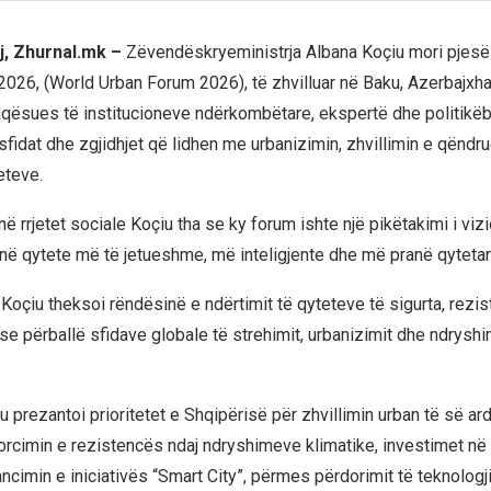
j, Zhurnal.mk –
Zëvendëskryeministrja Albana Koçiu mori pjesë
2026, (World Urban Forum 2026), të zhvilluar në Baku, Azerbajxhan
aqësues të institucioneve ndërkombëtare, ekspertë dhe politikë
sfidat dhe zgjidhjet që lidhen me urbanizimin, zhvillimin e qënd
eteve.
ë rrjetet sociale Koçiu tha se ky forum ishte një pikëtakimi i vi
në qytete më të jetueshme, më inteligjente dhe më pranë qyteta
Koçiu theksoi rëndësinë e ndërtimit të qyteteve të sigurta, rezi
ëse përballë sfidave globale të strehimit, urbanizimit dhe ndrysh
u prezantoi prioritetet e Shqipërisë për zhvillimin urban të së ar
orcimin e rezistencës ndaj ndryshimeve klimatike, investimet në 
ncimin e iniciativës “Smart City”, përmes përdorimit të teknologj