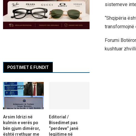
sistemeve inte
“Shqipëria ësht
transformojnë 
Forumi Botëro
kushtuar zhvil
POSTIMET E FUNDIT
Arsim Idrizi në
Editorial /
kulmin e verës po
Bisedimet pas
bën gjum dimëror,
“perdeve” janë
është rrethuar me
legjitime në