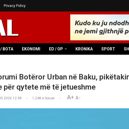
Privacy Policy
/ BOTA
EKONOMI
ED / OP
KRONIKA
SPORT
S
orumi Botëror Urban në Baku, pikëtakim
e për qytete më të jetueshme
A+
A-
05.2026 12:49
1,248
e lexuar