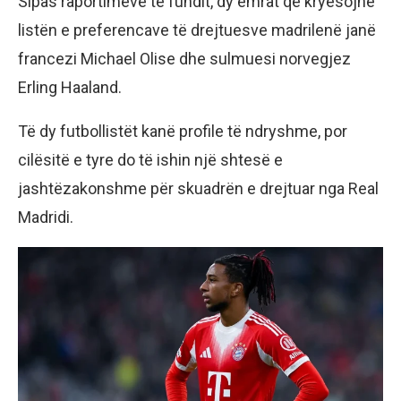
Sipas raportimeve të fundit, dy emrat që kryesojnë
listën e preferencave të drejtuesve madrilenë janë
francezi Michael Olise dhe sulmuesi norvegjez
Erling Haaland.
Të dy futbollistët kanë profile të ndryshme, por
cilësitë e tyre do të ishin një shtesë e
jashtëzakonshme për skuadrën e drejtuar nga Real
Madridi.