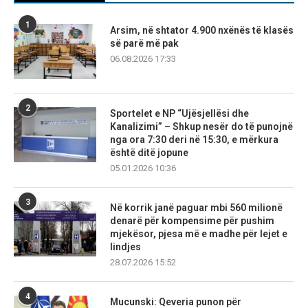
1
Arsim, në shtator 4.900 nxënës të klasës
së parë më pak
06.08.2026 17:33
2
Sportelet e NP “Ujësjellësi dhe
Kanalizimi” – Shkup nesër do të punojnë
nga ora 7:30 deri në 15:30, e mërkura
është ditë jopune
05.01.2026 10:36
3
Në korrik janë paguar mbi 560 milionë
denarë për kompensime për pushim
mjekësor, pjesa më e madhe për lejet e
lindjes
28.07.2026 15:52
4
Mucunski: Qeveria punon për