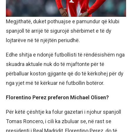
Megjithatë, duket pothuajse e pamundur që klubi
spanjoll të arrijë të sigurojë shërbimet e të dy
lojtarëve në të njëjtën periudhë.
Edhe shitja e ndonjë futbollisti të rëndësishëm nga
skuadra aktuale nuk do të mjaftonte për të
përballuar koston gjigante që do të kërkohej për dy
nga yjet më të kërkuar në futbollin botëror.
Florentino Perez preferon Michael Olisen?
Për këtë çështje ka folur gazetari i njohur spanjoll
Tomas Roncero, i cili ka zbuluar se, në rast se
presidenti i Real Madridit, Florentino Perez, do të