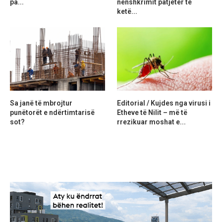
pa...
nënshkrimit patjetër të
ketë...
Sa janë të mbrojtur
Editorial / Kujdes nga virusi i
punëtorët e ndërtimtarisë
Etheve të Nilit – më të
sot?
rrezikuar moshat e...