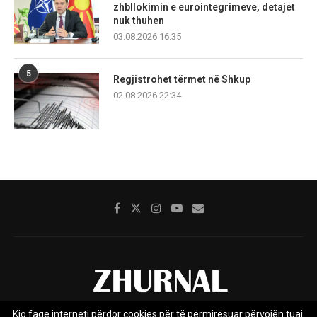
zhbllokimin e eurointegrimeve, detajet
nuk thuhen
03.08.2026 16:35
5
Regjistrohet tërmet në Shkup
02.08.2026 22:34
Kjo faqe interneti përdor cookies për të përmirësuar përvojën tuaj.