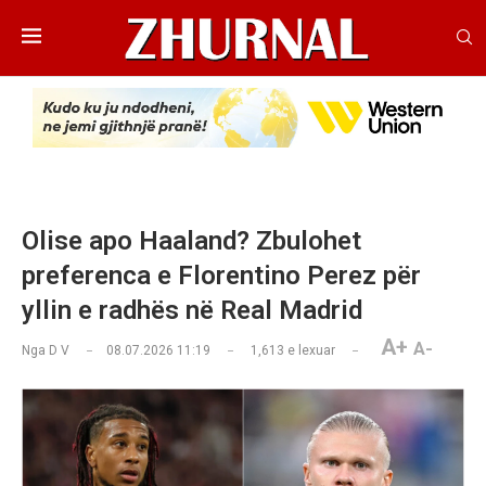
Olise apo Haaland? Zbulohet
preferenca e Florentino Perez për
yllin e radhës në Real Madrid
A+
A-
Nga
D V
08.07.2026 11:19
1,613
e lexuar