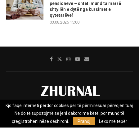
pensioneve – shteti mund ta marrë
shtyllën e dytë nga kursimet e
qytetarëve!
03.08.2026 15:00
Kjo faqe interneti përdor cookies për të përmirësuar përvojën tuaj.
Rreth nesh
Impresumi
Marketing
Kontakt
Ne do të supozojmë se jeni dakord me këtë, por mund të
Privacy Policy
çregjistroheni nëse dëshironi.
Pranoj
Lexo më tepër
Zhurnal.mk është Agjenci e Lajmeve e pavarur, e themeluar në vitin
2009, që e mbulon Maqedoninë, Kosovën, Shqipërinë edhe lajmet