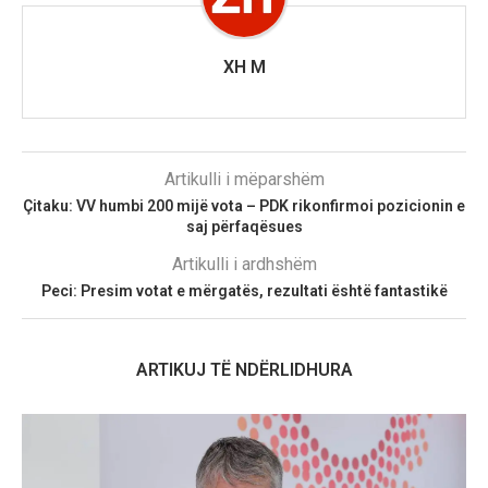
XH M
Artikulli i mëparshëm
Çitaku: VV humbi 200 mijë vota – PDK rikonfirmoi pozicionin e
saj përfaqësues
Artikulli i ardhshëm
Peci: Presim votat e mërgatës, rezultati është fantastikë
ARTIKUJ TË NDËRLIDHURA