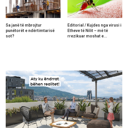
Sa janë të mbrojtur
Editorial / Kujdes nga virusi i
punëtorët e ndërtimtarisë
Etheve të Nilit – më të
sot?
rrezikuar moshat e...