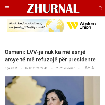
Osmani: LVV-ja nuk ka më asnjë
arsye të më refuzojë për presidente
A+
A-
Nga
Xh M
07.06.2026 22:41
2,523
e lexuar