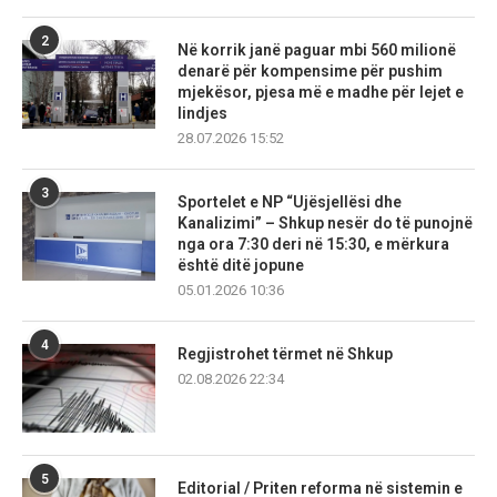
2
Në korrik janë paguar mbi 560 milionë
denarë për kompensime për pushim
mjekësor, pjesa më e madhe për lejet e
lindjes
28.07.2026 15:52
3
Sportelet e NP “Ujësjellësi dhe
Kanalizimi” – Shkup nesër do të punojnë
nga ora 7:30 deri në 15:30, e mërkura
është ditë jopune
05.01.2026 10:36
4
Regjistrohet tërmet në Shkup
02.08.2026 22:34
5
Editorial / Priten reforma në sistemin e