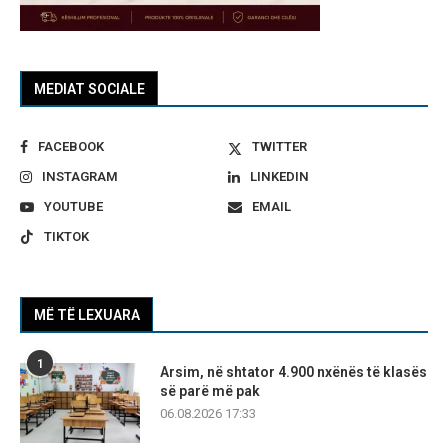
MEDIAT SOCIALE
FACEBOOK
TWITTER
INSTAGRAM
LINKEDIN
YOUTUBE
EMAIL
TIKTOK
MË TË LEXUARA
1
Arsim, në shtator 4.900 nxënës të klasës
së parë më pak
06.08.2026 17:33