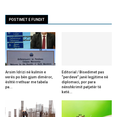
POSTIMET E FUNDIT
Arsim Idrizi në kulmin e
Editorial / Bisedimet pas
verës po bën gjum dimëror,
“perdeve” janë legjitime në
është rrethuar me tabela
diplomaci, por para
pa...
nënshkrimit patjetër të
ketë...