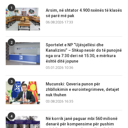
1
Arsim, në shtator 4.900 nxënës të klasës
së parë më pak
06.08.2026 17:33
2
Sportelet e NP “Ujësjellësi dhe
Kanalizimi” – Shkup nesër do të punojnë
nga ora 7:30 deri në 15:30, e mërkura
është ditë jopune
05.01.2026 10:36
3
Mucunski: Qeveria punon për
zhbllokimin e eurointegrimeve, detajet
nuk thuhen
03.08.2026 16:35
4
Në korrik janë paguar mbi 560 milionë
denarë për kompensime për pushim