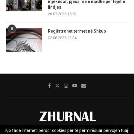
mjekësor, pjesa më e madhe për lejet e
lindjes
28.07.2026 15:52
5
Regjistrohet tërmet në Shkup
02.08.2026 22:34
Kjo faqe interneti përdor cookies për të përmirësuar përvojën tuaj.