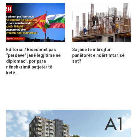
Editorial / Bisedimet pas
Sa janë të mbrojtur
“perdeve” janë legjitime në
punëtorët e ndërtimtarisë
diplomaci, por para
sot?
nënshkrimit patjetër të
ketë...