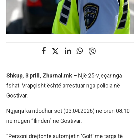
Shkup, 3 prill, Zhurnal.mk –
Një 25-vjeçar nga
fshati Vrapçisht është arrestuar nga policia në
Gostivar.
Ngjarja ka ndodhur sot (03.04.2026) në orën 08:10
në rrugën “Ilinden” në Gostivar.
“Personi drejtonte automjetin ‘Golf’ me targa të