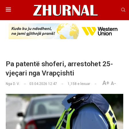
Pa patentë shoferi, arrestohet 25-
vjeçari nga Vrapçishti
A+
A-
Nga
D. V.
03.04.2026 12:47
1,158
e lexuar