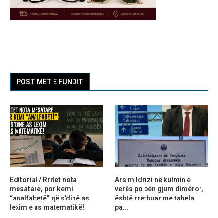
POSTIMET E FUNDIT
Editorial / Rritet nota
Arsim Idrizi në kulmin e
mesatare, por kemi
verës po bën gjum dimëror,
“analfabetë” që s’dinë as
është rrethuar me tabela
lexim e as matematikë!
pa...