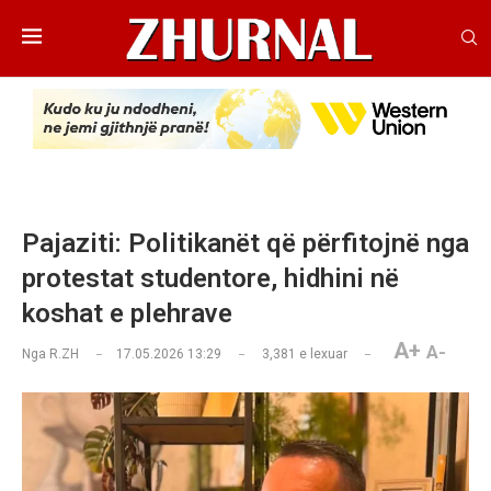
Pajaziti: Politikanët që përfitojnë nga
protestat studentore, hidhini në
koshat e plehrave
A+
A-
Nga
R.ZH
17.05.2026 13:29
3,381
e lexuar