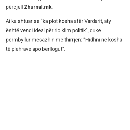
përcjell
Zhurnal.mk
.
Ai ka shtuar se “ka plot kosha afër Vardarit, aty
është vendi ideal për riciklim politik”, duke
përmbyllur mesazhin me thirrjen: “Hidhni në kosha
të plehrave apo bërllogut”.