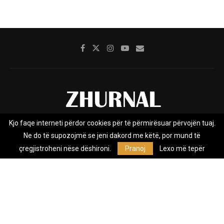
Kjo faqe interneti përdor cookies për të përmirësuar përvojën tuaj.
Rreth nesh
Impresumi
Marketing
Kontakt
Ne do të supozojmë se jeni dakord me këtë, por mund të
Privacy Policy
çregjistroheni nëse dëshironi.
Pranoj
Lexo më tepër
Zhurnal.mk është Agjenci e Lajmeve e pavarur, e themeluar në vitin
2009, që e mbulon Maqedoninë, Kosovën, Shqipërinë edhe lajmet
nga bota.
@2026 - All Right Reserved. Designed and Developed by
Anet.Com.Mk