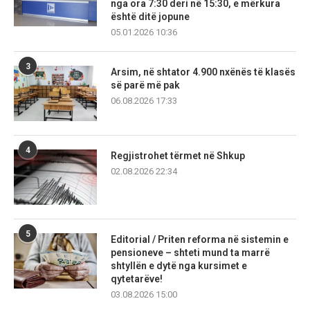
nga ora 7:30 deri në 15:30, e mërkura
është ditë jopune
05.01.2026 10:36
3
Arsim, në shtator 4.900 nxënës të klasës
së parë më pak
06.08.2026 17:33
4
Regjistrohet tërmet në Shkup
02.08.2026 22:34
5
Editorial / Priten reforma në sistemin e
pensioneve – shteti mund ta marrë
shtyllën e dytë nga kursimet e
qytetarëve!
03.08.2026 15:00