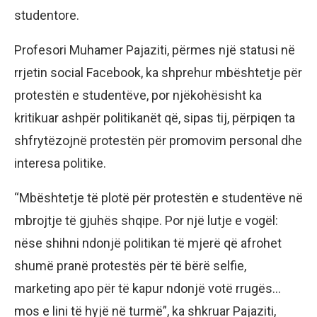
studentore.
Profesori Muhamer Pajaziti, përmes një statusi në
rrjetin social Facebook, ka shprehur mbështetje për
protestën e studentëve, por njëkohësisht ka
kritikuar ashpër politikanët që, sipas tij, përpiqen ta
shfrytëzojnë protestën për promovim personal dhe
interesa politike.
“Mbështetje të plotë për protestën e studentëve në
mbrojtje të gjuhës shqipe. Por një lutje e vogël:
nëse shihni ndonjë politikan të mjerë që afrohet
shumë pranë protestës për të bërë selfie,
marketing apo për të kapur ndonjë votë rrugës…
mos e lini të hyjë në turmë”, ka shkruar Pajaziti,