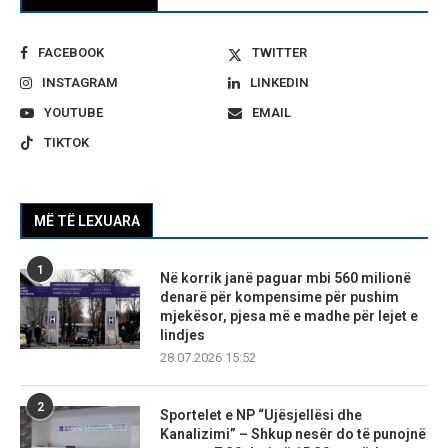
FACEBOOK
TWITTER
INSTAGRAM
LINKEDIN
YOUTUBE
EMAIL
TIKTOK
MË TË LEXUARA
1
Në korrik janë paguar mbi 560 milionë
denarë për kompensime për pushim
mjekësor, pjesa më e madhe për lejet e
lindjes
28.07.2026 15:52
2
Sportelet e NP “Ujësjellësi dhe
Kanalizimi” – Shkup nesër do të punojnë