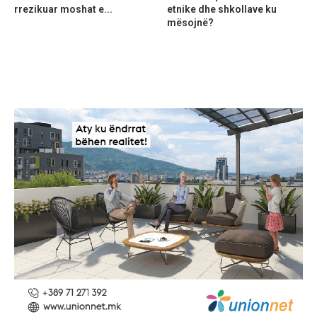
rrezikuar moshat e...
etnike dhe shkollave ku
mësojnë?