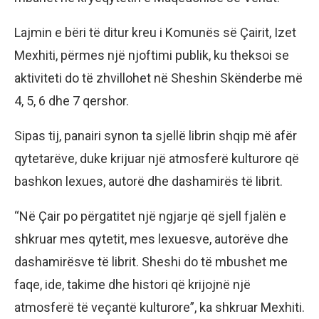
Lajmin e bëri të ditur kreu i Komunës së Çairit, Izet
Mexhiti, përmes një njoftimi publik, ku theksoi se
aktiviteti do të zhvillohet në Sheshin Skënderbe më
4, 5, 6 dhe 7 qershor.
Sipas tij, panairi synon ta sjellë librin shqip më afër
qytetarëve, duke krijuar një atmosferë kulturore që
bashkon lexues, autorë dhe dashamirës të librit.
“Në Çair po përgatitet një ngjarje që sjell fjalën e
shkruar mes qytetit, mes lexuesve, autorëve dhe
dashamirësve të librit. Sheshi do të mbushet me
faqe, ide, takime dhe histori që krijojnë një
atmosferë të veçantë kulturore”, ka shkruar Mexhiti.