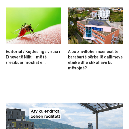
Editorial / Kujdes nga virusi i
A po zhvillohen nxënësit të
Etheve të Nilit – më të
barabartë përballë dallimeve
rrezikuar moshat e...
etnike dhe shkollave ku
mësojnë?