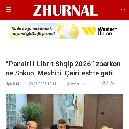
“Panairi i Librit Shqip 2026” zbarkon
në Shkup, Mexhiti: Çairi është gati
A+
A-
Nga
B.M
23.05.2026 19:11
3,292
e lexuar