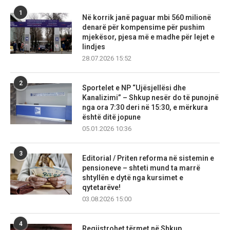
1
Në korrik janë paguar mbi 560 milionë
denarë për kompensime për pushim
mjekësor, pjesa më e madhe për lejet e
lindjes
28.07.2026 15:52
2
Sportelet e NP “Ujësjellësi dhe
Kanalizimi” – Shkup nesër do të punojnë
nga ora 7:30 deri në 15:30, e mërkura
është ditë jopune
05.01.2026 10:36
3
Editorial / Priten reforma në sistemin e
pensioneve – shteti mund ta marrë
shtyllën e dytë nga kursimet e
qytetarëve!
03.08.2026 15:00
4
Regjistrohet tërmet në Shkup