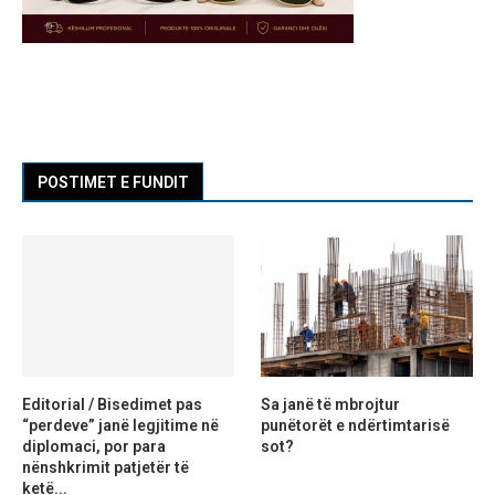
POSTIMET E FUNDIT
Editorial / Bisedimet pas
Sa janë të mbrojtur
“perdeve” janë legjitime në
punëtorët e ndërtimtarisë
diplomaci, por para
sot?
nënshkrimit patjetër të
ketë...