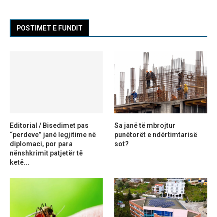
POSTIMET E FUNDIT
Editorial / Bisedimet pas
Sa janë të mbrojtur
“perdeve” janë legjitime në
punëtorët e ndërtimtarisë
diplomaci, por para
sot?
nënshkrimit patjetër të
ketë...