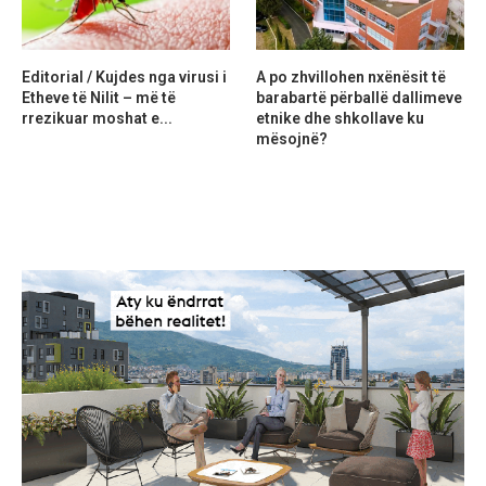
Editorial / Kujdes nga virusi i
A po zhvillohen nxënësit të
Etheve të Nilit – më të
barabartë përballë dallimeve
rrezikuar moshat e...
etnike dhe shkollave ku
mësojnë?