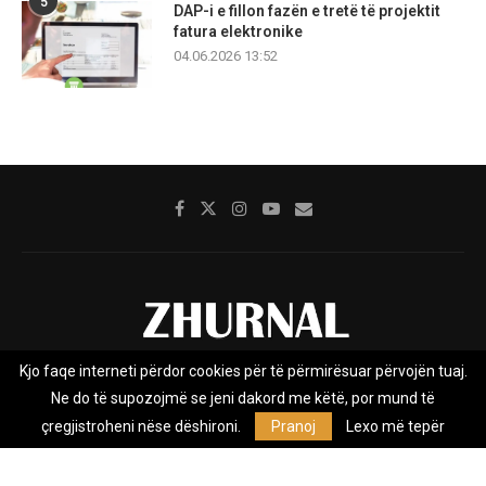
5
DAP-i e fillon fazën e tretë të projektit
fatura elektronike
04.06.2026 13:52
Kjo faqe interneti përdor cookies për të përmirësuar përvojën tuaj.
Rreth nesh
Impresumi
Marketing
Kontakt
Ne do të supozojmë se jeni dakord me këtë, por mund të
Privacy Policy
çregjistroheni nëse dëshironi.
Pranoj
Lexo më tepër
Zhurnal.mk është Agjenci e Lajmeve e pavarur, e themeluar në vitin
2009, që e mbulon Maqedoninë, Kosovën, Shqipërinë edhe lajmet