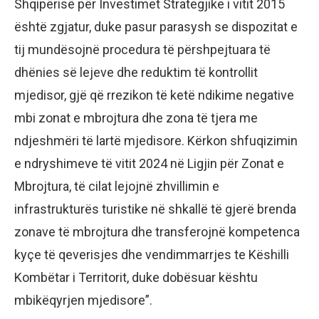
Shqipërisë për Investimet Strategjike i vitit 2015
është zgjatur, duke pasur parasysh se dispozitat e
tij mundësojnë procedura të përshpejtuara të
dhënies së lejeve dhe reduktim të kontrollit
mjedisor, gjë që rrezikon të ketë ndikime negative
mbi zonat e mbrojtura dhe zona të tjera me
ndjeshmëri të lartë mjedisore. Kërkon shfuqizimin
e ndryshimeve të vitit 2024 në Ligjin për Zonat e
Mbrojtura, të cilat lejojnë zhvillimin e
infrastrukturës turistike në shkallë të gjerë brenda
zonave të mbrojtura dhe transferojnë kompetenca
kyçe të qeverisjes dhe vendimmarrjes te Këshilli
Kombëtar i Territorit, duke dobësuar kështu
mbikëqyrjen mjedisore”.