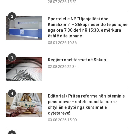
28.07.2026 15:52
2
Sportelet e NP “Ujësjellësi dhe
Kanalizimi” – Shkup nesër do të punojnë
nga ora 7:30 deri në 15:30, e mërkura
është ditë jopune
05.01.2026 10:36
3
Regjistrohet tërmet në Shkup
02.08.2026 22:34
4
Editorial / Priten reforma në sistemin e
pensioneve – shteti mund ta marrë
shtyllën e dytë nga kursimet e
qytetarëve!
03.08.2026 15:00