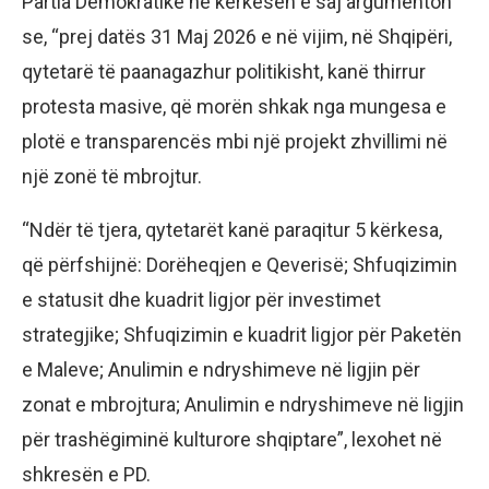
Partia Demokratike në kërkesën e saj argumenton
se, “prej datës 31 Maj 2026 e në vijim, në Shqipëri,
qytetarë të paanagazhur politikisht, kanë thirrur
protesta masive, që morën shkak nga mungesa e
plotë e transparencës mbi një projekt zhvillimi në
një zonë të mbrojtur.
“Ndër të tjera, qytetarët kanë paraqitur 5 kërkesa,
që përfshijnë: Dorëheqjen e Qeverisë; Shfuqizimin
e statusit dhe kuadrit ligjor për investimet
strategjike; Shfuqizimin e kuadrit ligjor për Paketën
e Maleve; Anulimin e ndryshimeve në ligjin për
zonat e mbrojtura; Anulimin e ndryshimeve në ligjin
për trashëgiminë kulturore shqiptare”, lexohet në
shkresën e PD.