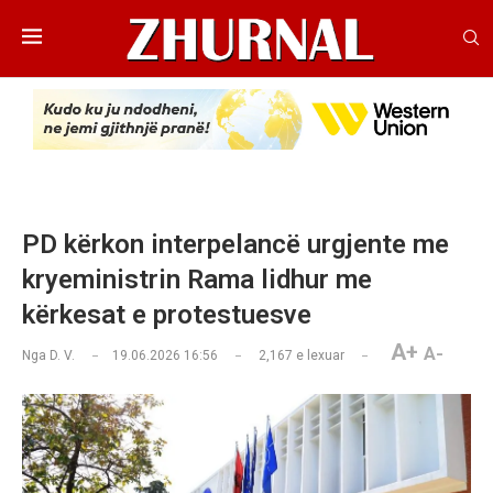
PD kërkon interpelancë urgjente me
kryeministrin Rama lidhur me
kërkesat e protestuesve
A+
A-
Nga
D. V.
19.06.2026 16:56
2,167
e lexuar