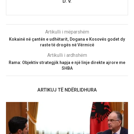
D. V.
Artikulli i mëparshëm
​Kokainë në çantën e udhëtarit, Dogana e Kosovës godet dy
raste të drogës në Vërmicë
Artikulli i ardhshëm
Rama: Objektiv strategjik hapja e një linje direkte ajrore me
SHBA
ARTIKUJ TË NDËRLIDHURA