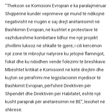
“Thekson se Komisioni Evropian e ka paralajmëruar
Shqipërinë kundër veprimeve që mund të ndikojnë
negativisht në rrugën e saj drejt anëtarësimit në
Bashkimin Evropian, në kushtet e protestave të
vazhdueshme kombëtare lidhur me një projekt
zhvillimi luksoz në shkallë të gjerë, i cili kërcënon
një zonë të mbrojtur natyrore ku jetojnë flamingot,
fokat dhe ku ndodhen vende folezimi të breshkave.
Mbështet kritikat e Komisionit në këtë drejtim dhe
kujton se përafrimi me legjislacionin mjedisor të
Bashkimit Evropian, përfshirë Direktivën për
Shpendët dhe Direktivën për Habitatet, është një
kusht paraprak për anëtarësimin në BE”, lexohet në
shkresë.