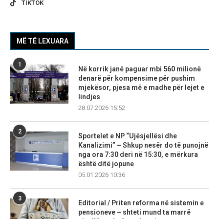
TIKTOK
MË TË LEXUARA
1
Në korrik janë paguar mbi 560 milionë
denarë për kompensime për pushim
mjekësor, pjesa më e madhe për lejet e
lindjes
28.07.2026 15:52
2
Sportelet e NP “Ujësjellësi dhe
Kanalizimi” – Shkup nesër do të punojnë
nga ora 7:30 deri në 15:30, e mërkura
është ditë jopune
05.01.2026 10:36
3
Editorial / Priten reforma në sistemin e
pensioneve – shteti mund ta marrë