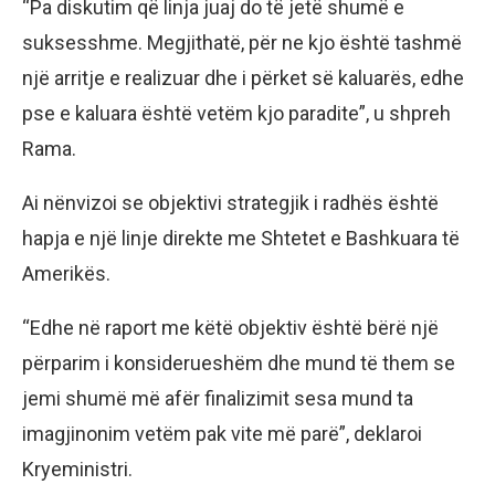
“Pa diskutim që linja juaj do të jetë shumë e
suksesshme. Megjithatë, për ne kjo është tashmë
një arritje e realizuar dhe i përket së kaluarës, edhe
pse e kaluara është vetëm kjo paradite”, u shpreh
Rama.
Ai nënvizoi se objektivi strategjik i radhës është
hapja e një linje direkte me Shtetet e Bashkuara të
Amerikës.
“Edhe në raport me këtë objektiv është bërë një
përparim i konsiderueshëm dhe mund të them se
jemi shumë më afër finalizimit sesa mund ta
imagjinonim vetëm pak vite më parë”, deklaroi
Kryeministri.