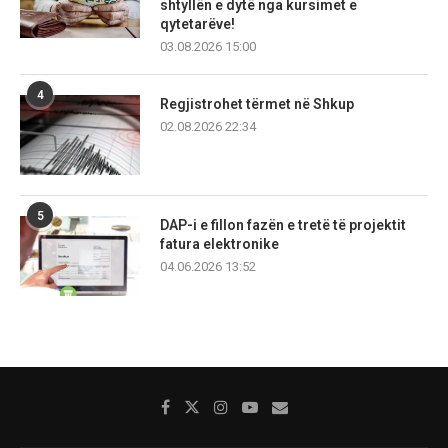
shtyllën e dytë nga kursimet e
qytetarëve!
03.08.2026 15:00
4
Regjistrohet tërmet në Shkup
02.08.2026 22:34
5
DAP-i e fillon fazën e tretë të projektit
fatura elektronike
04.06.2026 13:52