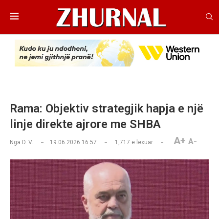
Rama: Objektiv strategjik hapja e një
linje direkte ajrore me SHBA
A+
A-
Nga
D. V.
19.06.2026 16:57
1,717
e lexuar