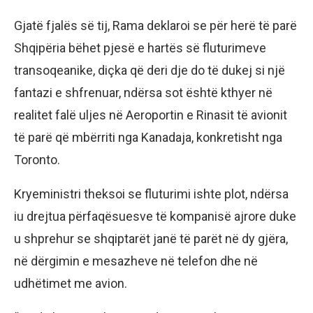
Gjatë fjalës së tij, Rama deklaroi se për herë të parë
Shqipëria bëhet pjesë e hartës së fluturimeve
transoqeanike, diçka që deri dje do të dukej si një
fantazi e shfrenuar, ndërsa sot është kthyer në
realitet falë uljes në Aeroportin e Rinasit të avionit
të parë që mbërriti nga Kanadaja, konkretisht nga
Toronto.
Kryeministri theksoi se fluturimi ishte plot, ndërsa
iu drejtua përfaqësuesve të kompanisë ajrore duke
u shprehur se shqiptarët janë të parët në dy gjëra,
në dërgimin e mesazheve në telefon dhe në
udhëtimet me avion.