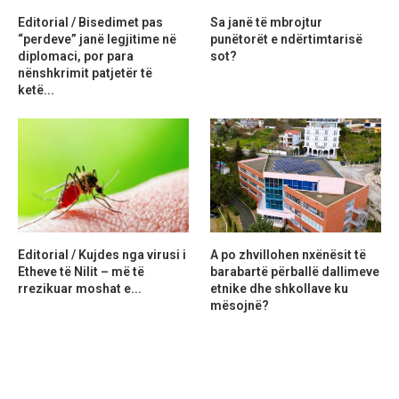
Editorial / Bisedimet pas
Sa janë të mbrojtur
“perdeve” janë legjitime në
punëtorët e ndërtimtarisë
diplomaci, por para
sot?
nënshkrimit patjetër të
ketë...
Editorial / Kujdes nga virusi i
A po zhvillohen nxënësit të
Etheve të Nilit – më të
barabartë përballë dallimeve
rrezikuar moshat e...
etnike dhe shkollave ku
mësojnë?