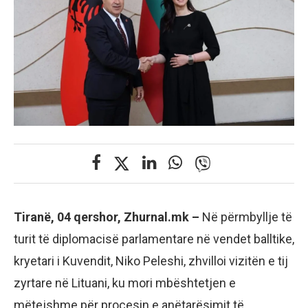
Tiranë, 04 qershor, Zhurnal.mk –
Në përmbyllje të
turit të diplomacisë parlamentare në vendet balltike,
kryetari i Kuvendit, Niko Peleshi, zhvilloi vizitën e tij
zyrtare në Lituani, ku mori mbështetjen e
mëtejshme për procesin e anëtarësimit të