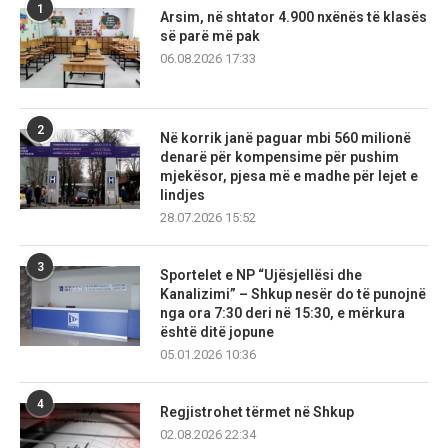
1
Arsim, në shtator 4.900 nxënës të klasës
së parë më pak
06.08.2026 17:33
2
Në korrik janë paguar mbi 560 milionë
denarë për kompensime për pushim
mjekësor, pjesa më e madhe për lejet e
lindjes
28.07.2026 15:52
3
Sportelet e NP “Ujësjellësi dhe
Kanalizimi” – Shkup nesër do të punojnë
nga ora 7:30 deri në 15:30, e mërkura
është ditë jopune
05.01.2026 10:36
4
Regjistrohet tërmet në Shkup
02.08.2026 22:34