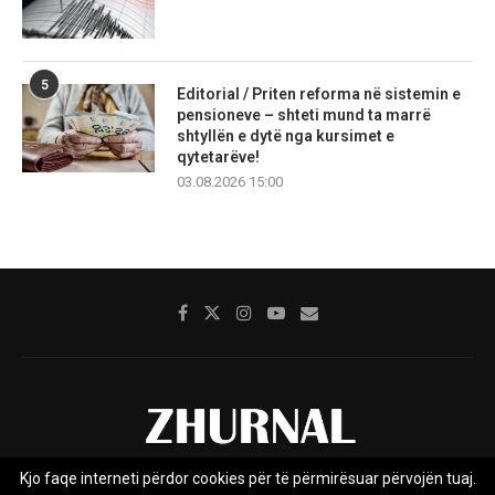
5
Editorial / Priten reforma në sistemin e
pensioneve – shteti mund ta marrë
shtyllën e dytë nga kursimet e
qytetarëve!
03.08.2026 15:00
Kjo faqe interneti përdor cookies për të përmirësuar përvojën tuaj.
Rreth nesh
Impresumi
Marketing
Kontakt