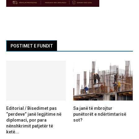
POSTIMET E FUNDIT
Editorial / Bisedimet pas
Sa janë të mbrojtur
“perdeve” janë legjitime në
punëtorët e ndërtimtarisë
diplomaci, por para
sot?
nënshkrimit patjetër të
ketë...