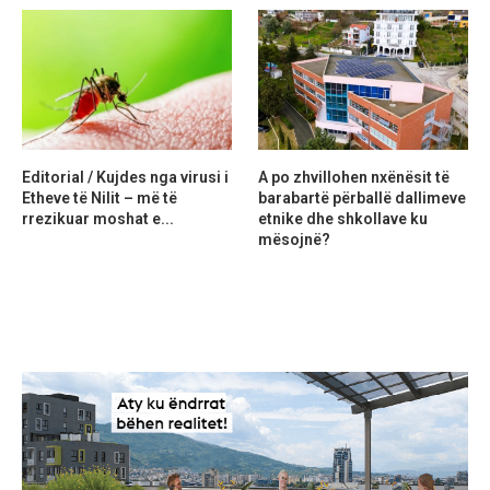
Editorial / Kujdes nga virusi i
A po zhvillohen nxënësit të
Etheve të Nilit – më të
barabartë përballë dallimeve
rrezikuar moshat e...
etnike dhe shkollave ku
mësojnë?