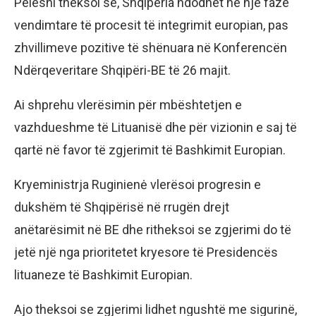
Peleshi theksoi se, Shqipëria ndodhet në një fazë
vendimtare të procesit të integrimit europian, pas
zhvillimeve pozitive të shënuara në Konferencën
Ndërqeveritare Shqipëri-BE të 26 majit.
Ai shprehu vlerësimin për mbështetjen e
vazhdueshme të Lituanisë dhe për vizionin e saj të
qartë në favor të zgjerimit të Bashkimit Europian.
Kryeministrja Ruginienė vlerësoi progresin e
dukshëm të Shqipërisë në rrugën drejt
anëtarësimit në BE dhe ritheksoi se zgjerimi do të
jetë një nga prioritetet kryesore të Presidencës
lituaneze të Bashkimit Europian.
Ajo theksoi se zgjerimi lidhet ngushtë me sigurinë,