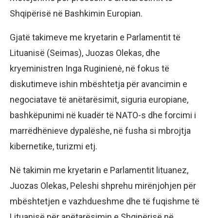
Shqipërisë në Bashkimin Europian.
Gjatë takimeve me kryetarin e Parlamentit të
Lituanisë (Seimas), Juozas Olekas, dhe
kryeministren Inga Ruginienė, në fokus të
diskutimeve ishin mbështetja për avancimin e
negociatave të anëtarësimit, siguria europiane,
bashkëpunimi në kuadër të NATO-s dhe forcimi i
marrëdhënieve dypalëshe, në fusha si mbrojtja
kibernetike, turizmi etj.
Në takimin me kryetarin e Parlamentit lituanez,
Juozas Olekas, Peleshi shprehu mirënjohjen për
mbështetjen e vazhdueshme dhe të fuqishme të
Lituanisë për anëtarësimin e Shqipërisë në