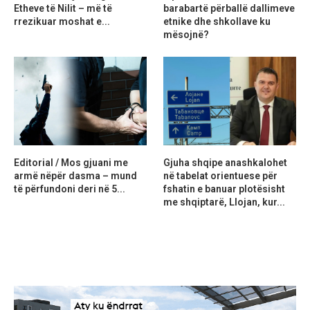
Etheve të Nilit – më të
barabartë përballë dallimeve
rrezikuar moshat e...
etnike dhe shkollave ku
mësojnë?
Editorial / Mos gjuani me
Gjuha shqipe anashkalohet
armë nëpër dasma – mund
në tabelat orientuese për
të përfundoni deri në 5...
fshatin e banuar plotësisht
me shqiptarë, Llojan, kur...