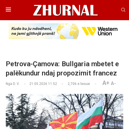
Petrova-Çamova: Bullgaria mbetet e
palëkundur ndaj propozimit francez
A+
A-
Nga
D. V.
21.05.2026 11:52
2,706
e lexuar