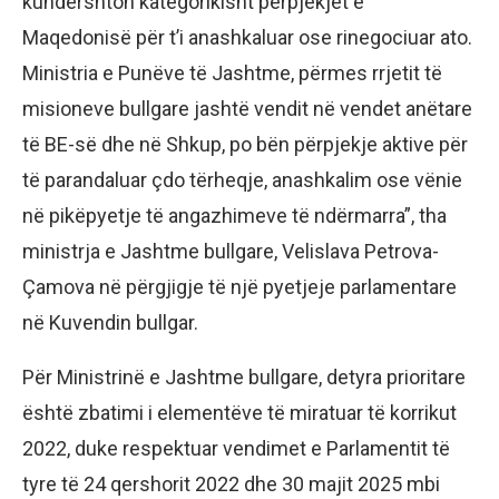
kundërshton kategorikisht përpjekjet e
Maqedonisë për t’i anashkaluar ose rinegociuar ato.
Ministria e Punëve të Jashtme, përmes rrjetit të
misioneve bullgare jashtë vendit në vendet anëtare
të BE-së dhe në Shkup, po bën përpjekje aktive për
të parandaluar çdo tërheqje, anashkalim ose vënie
në pikëpyetje të angazhimeve të ndërmarra”, tha
ministrja e Jashtme bullgare, Velislava Petrova-
Çamova në përgjigje të një pyetjeje parlamentare
në Kuvendin bullgar.
Për Ministrinë e Jashtme bullgare, detyra prioritare
është zbatimi i elementëve të miratuar të korrikut
2022, duke respektuar vendimet e Parlamentit të
tyre të 24 qershorit 2022 dhe 30 majit 2025 mbi