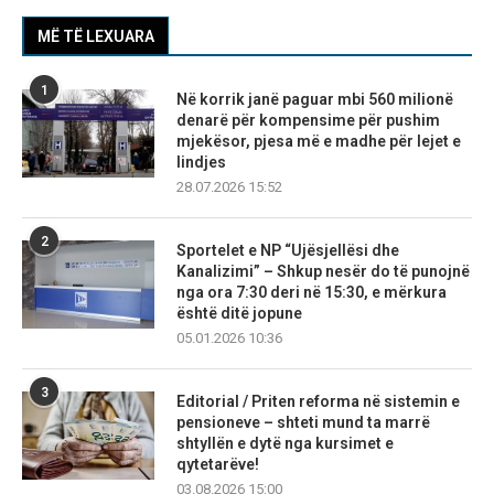
MË TË LEXUARA
1
Në korrik janë paguar mbi 560 milionë
denarë për kompensime për pushim
mjekësor, pjesa më e madhe për lejet e
lindjes
28.07.2026 15:52
2
Sportelet e NP “Ujësjellësi dhe
Kanalizimi” – Shkup nesër do të punojnë
nga ora 7:30 deri në 15:30, e mërkura
është ditë jopune
05.01.2026 10:36
3
Editorial / Priten reforma në sistemin e
pensioneve – shteti mund ta marrë
shtyllën e dytë nga kursimet e
qytetarëve!
03.08.2026 15:00