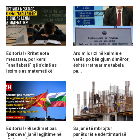
Editorial / Rritet nota
Arsim Idrizi në kulmin e
mesatare, por kemi
verës po bën gjum dimëror,
“analfabetë” që s’dinë as
është rrethuar me tabela
lexim e as matematikë!
pa...
Editorial / Bisedimet pas
Sa janë të mbrojtur
“perdeve” janë legjitime në
punëtorët e ndërtimtarisë