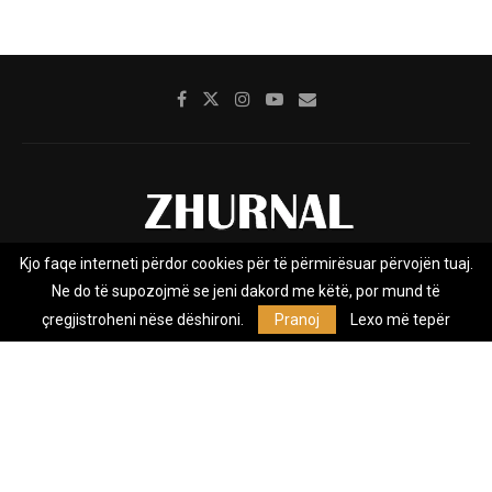
Kjo faqe interneti përdor cookies për të përmirësuar përvojën tuaj.
Rreth nesh
Impresumi
Marketing
Kontakt
Ne do të supozojmë se jeni dakord me këtë, por mund të
Privacy Policy
çregjistroheni nëse dëshironi.
Pranoj
Lexo më tepër
Zhurnal.mk është Agjenci e Lajmeve e pavarur, e themeluar në vitin
2009, që e mbulon Maqedoninë, Kosovën, Shqipërinë edhe lajmet
nga bota.
@2026 - All Right Reserved. Designed and Developed by
Anet.Com.Mk