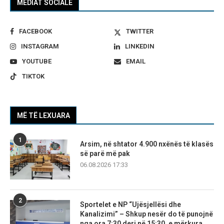
MEDIAT SOCIALE
FACEBOOK
TWITTER
INSTAGRAM
LINKEDIN
YOUTUBE
EMAIL
TIKTOK
MË TË LEXUARA
1
Arsim, në shtator 4.900 nxënës të klasës
së parë më pak
06.08.2026 17:33
2
Sportelet e NP “Ujësjellësi dhe
Kanalizimi” – Shkup nesër do të punojnë
nga ora 7:30 deri në 15:30, e mërkura