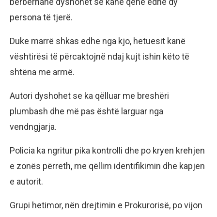
berberhane dyshohet se kanë qenë edhe dy
persona të tjerë.
Duke marrë shkas edhe nga kjo, hetuesit kanë
vështirësi të përcaktojnë ndaj kujt ishin këto të
shtëna me armë.
Autori dyshohet se ka qëlluar me breshëri
plumbash dhe më pas është larguar nga
vendngjarja.
Policia ka ngritur pika kontrolli dhe po kryen krehjen
e zonës përreth, me qëllim identifikimin dhe kapjen
e autorit.
Grupi hetimor, nën drejtimin e Prokurorisë, po vijon