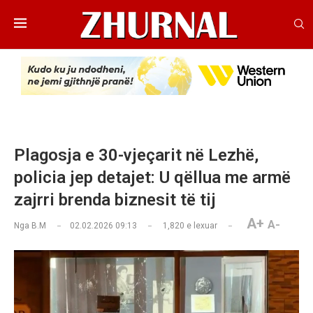
Plagosja e 30-vjeçarit në Lezhë,
policia jep detajet: U qëllua me armë
zajrri brenda biznesit të tij
A+
A-
Nga
B.M
02.02.2026 09:13
1,820
e lexuar