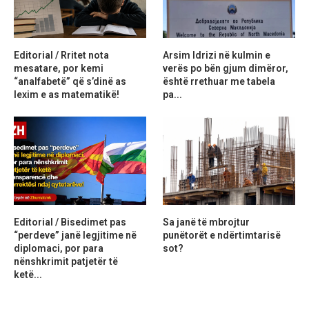
Editorial / Rritet nota
Arsim Idrizi në kulmin e
mesatare, por kemi
verës po bën gjum dimëror,
“analfabetë” që s’dinë as
është rrethuar me tabela
lexim e as matematikë!
pa...
Editorial / Bisedimet pas
Sa janë të mbrojtur
“perdeve” janë legjitime në
punëtorët e ndërtimtarisë
diplomaci, por para
sot?
nënshkrimit patjetër të
ketë...