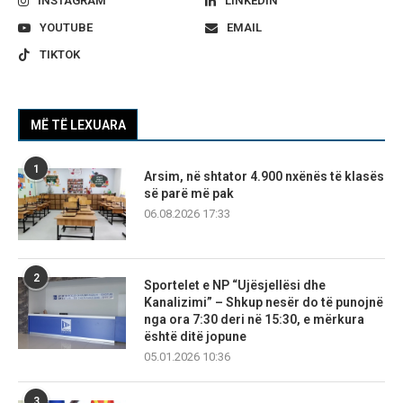
INSTAGRAM
LINKEDIN
YOUTUBE
EMAIL
TIKTOK
MË TË LEXUARA
1
Arsim, në shtator 4.900 nxënës të klasës
së parë më pak
06.08.2026 17:33
2
Sportelet e NP “Ujësjellësi dhe
Kanalizimi” – Shkup nesër do të punojnë
nga ora 7:30 deri në 15:30, e mërkura
është ditë jopune
05.01.2026 10:36
3