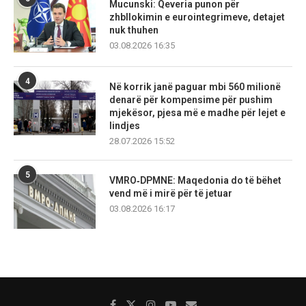
Mucunski: Qeveria punon për
zhbllokimin e eurointegrimeve, detajet
nuk thuhen
03.08.2026 16:35
4
Në korrik janë paguar mbi 560 milionë
denarë për kompensime për pushim
mjekësor, pjesa më e madhe për lejet e
lindjes
28.07.2026 15:52
5
VMRO‑DPMNE: Maqedonia do të bëhet
vend më i mirë për të jetuar
03.08.2026 16:17