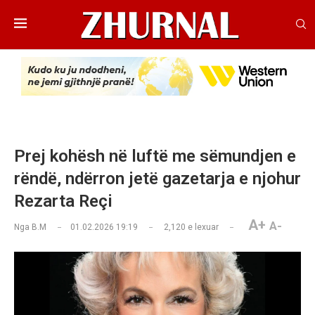
Prej kohësh në luftë me sëmundjen e
rëndë, ndërron jetë gazetarja e njohur
Rezarta Reçi
A+
A-
Nga
B.M
01.02.2026 19:19
2,120
e lexuar