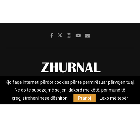
Kjo faqe interneti përdor cookies për të përmirësuar përvojën tuaj.
Rreth nesh
Impresumi
Marketing
Kontakt
Ne do të supozojmë se jeni dakord me këtë, por mund të
Privacy Policy
çregjistroheni nëse dëshironi.
Pranoj
Lexo më tepër
Zhurnal.mk është Agjenci e Lajmeve e pavarur, e themeluar në vitin
2009, që e mbulon Maqedoninë, Kosovën, Shqipërinë edhe lajmet
nga bota.
@2026 - All Right Reserved. Designed and Developed by
Anet.Com.Mk