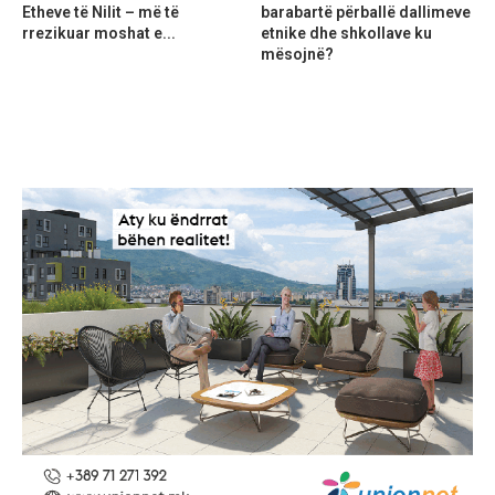
Etheve të Nilit – më të
barabartë përballë dallimeve
rrezikuar moshat e...
etnike dhe shkollave ku
mësojnë?