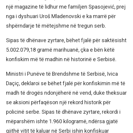
një magazine të lidhur me familjen Spasojević, prej
nga i dyshuari Uroš Mladenovski e ka marrë për
shpërndarje të mëtejshme në tregun serb.
Sipas të dhënave zyrtare, bëhet fjalë për saktësisht
5.002.079,18 gramë marihuanë, çka e bën këtë
konfiskim më të madhin në historinë e Serbisë.
Ministri i Punëve të Brendshme të Serbisë, Ivica
Daçiç, deklaroi se bëhet fjalë për konfiskimin më të
madh të drogës ndonjëherë në vend, duke theksuar
se aksioni përfaqëson një rekord historik për
policinë serbe. Sipas të dhënave zyrtare, rekordi i
mëparshëm ishte 1.960 kilogramë, ndërsa gjatë
gjithë vitit të kaluar në Serbi ishin konfiskuar