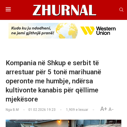
Kompania në Shkup e serbit të
arrestuar për 5 tonë marihuanë
operonte me humbje, ndërsa
kultivonte kanabis për qëllime
mjekësore
A+
A-
Nga
B.M
01.02.2026 19:23
1,909
e lexuar