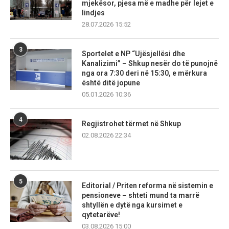
mjekësor, pjesa më e madhe për lejet e
lindjes
28.07.2026 15:52
3
Sportelet e NP “Ujësjellësi dhe
Kanalizimi” – Shkup nesër do të punojnë
nga ora 7:30 deri në 15:30, e mërkura
është ditë jopune
05.01.2026 10:36
4
Regjistrohet tërmet në Shkup
02.08.2026 22:34
5
Editorial / Priten reforma në sistemin e
pensioneve – shteti mund ta marrë
shtyllën e dytë nga kursimet e
qytetarëve!
03.08.2026 15:00