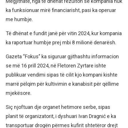
Megjithatë, nga të dhënat rezulton se kompania nuk
ka funksionuar mirë financiarisht, pasi ka operuar
me humbje.
Të dhënat e fundit janë për vitin 2024, kur kompania
ka raportuar humbje prej mbi 8 milionë denarësh.
Gazeta “Fokus” ka siguruar gjithashtu informacion
se më 16 prill 2024, në Fletoren Zyrtare ishte
publikuar vendimi sipas të cilit kjo kompani kishte
marrë pëlqim për kultivimin e kanabisit për qëllime
mjekësore.
Siç njoftuan dje organet hetimore serbe, sipas
planit të organizatorit, i dyshuari Ivan Dragnić e ka
transportuar drogën përmes kufirit shtetëror drejt