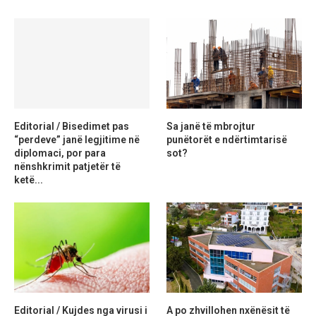
Editorial / Bisedimet pas
Sa janë të mbrojtur
“perdeve” janë legjitime në
punëtorët e ndërtimtarisë
diplomaci, por para
sot?
nënshkrimit patjetër të
ketë...
Editorial / Kujdes nga virusi i
A po zhvillohen nxënësit të