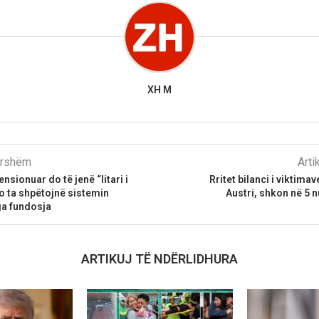
XH M
parshëm
Arti
ensionuar do të jenë “litari i
Rritet bilanci i viktima
o ta shpëtojnë sistemin
Austri, shkon në 5 n
a fundosja
ARTIKUJ TË NDËRLIDHURA