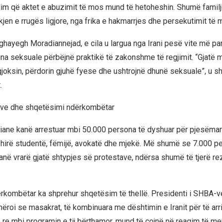
lim që aktet e abuzimit të mos mund të hetoheshin. Shumë famil
jen e rrugës ligjore, nga frika e hakmarrjes dhe persekutimit të
ghayegh Moradiannejad, e cila u largua nga Irani pesë vite më pa
una seksuale përbëjnë praktikë të zakonshme të regjimit. “Gjatë 
 gjoksin, përdorin gjuhë fyese dhe ushtrojnë dhunë seksuale”, u s
.
mave dhe shqetësimi ndërkombëtar
aniane kanë arrestuar mbi 50.000 persona të dyshuar për pjesëmar
shirë studentë, fëmijë, avokatë dhe mjekë. Më shumë se 7.000 p
anë vrarë gjatë shtypjes së protestave, ndërsa shumë të tjerë rez
rkombëtar ka shprehur shqetësim të thellë. Presidenti i SHBA-v
ëroi se masakrat, të kombinuara me dështimin e Iranit për të arri
 re mbi programin e tij bërthamor, mund të çojnë në reagim të 