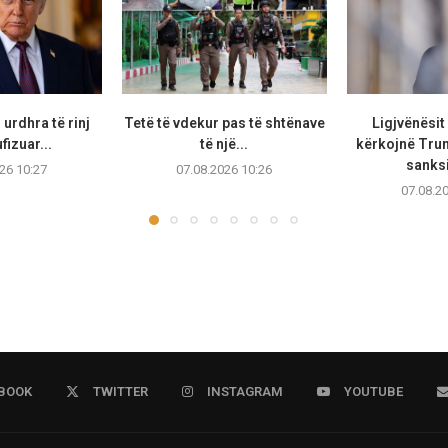
urdhra të rinj
Tetë të vdekur pas të shtënave
Ligjvënësit
fizuar...
të një...
kërkojnë Trum
sanksi
26 10:27
07.08.2026 10:26
07.08.2
BOOK
TWITTER
INSTAGRAM
YOUTUBE