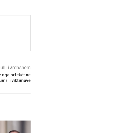
kulli i ardhshëm
ve nga ortekët në
umri i viktimave