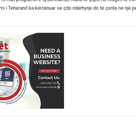
mi i Teheranit ka kërcënuar se çdo ndërhyrje do të çonte në një p