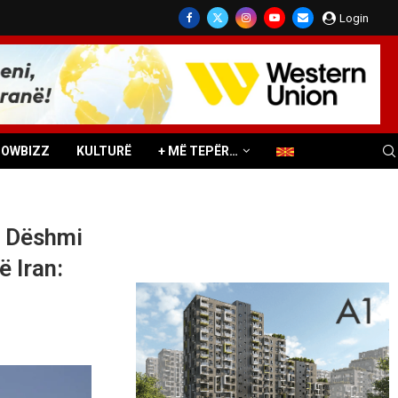
Login
HOWBIZZ
KULTURË
+ MË TEPËR…
- Dëshmi
ë Iran: