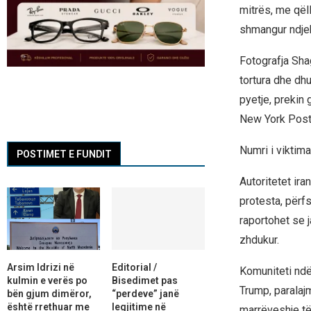
mitrës, me qël
shmangur ndjek
Fotografja Sha
tortura dhe dh
pyetje, prekin
New York Post
Numri i vikti
POSTIMET E FUNDIT
Autoritetet ir
protesta, përf
raportohet se j
zhdukur.
Arsim Idrizi në
Editorial /
Komuniteti ndë
kulmin e verës po
Bisedimet pas
Trump, paralajm
bën gjum dimëror,
“perdeve” janë
është rrethuar me
legjitime në
marrëveshje të