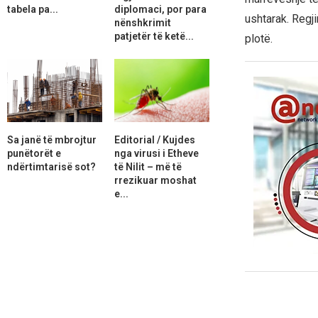
tabela pa...
diplomaci, por para
ushtarak. Regji
nënshkrimit
patjetër të ketë...
plotë.
Sa janë të mbrojtur
Editorial / Kujdes
punëtorët e
nga virusi i Etheve
ndërtimtarisë sot?
të Nilit – më të
rrezikuar moshat
e...