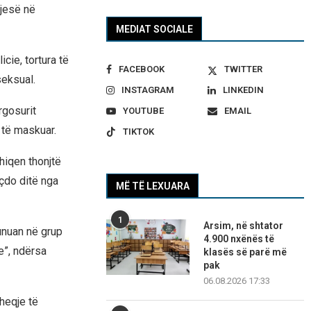
pjesë në
MEDIAT SOCIALE
cie, tortura të
FACEBOOK
TWITTER
seksual.
INSTAGRAM
LINKEDIN
rgosurit
YOUTUBE
EMAIL
 të maskuar.
TIKTOK
 hiqen thonjtë
 çdo ditë nga
MË TË LEXUARA
1
Arsim, në shtator
hunuan në grup
4.900 nxënës të
e”, ndërsa
klasës së parë më
pak
06.08.2026 17:33
 heqje të