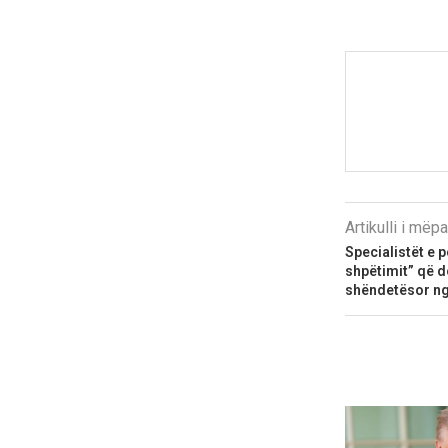
Artikulli i më
Specialistët e p
shpëtimit” që d
shëndetësor ng