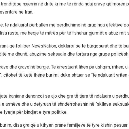
 tronditëse nxjerrin në dritë krime të rënda ndaj grave që morën 
everitare në Iran.
, të ndaluarat përballen me përdhunime në grup nga efektivë poli
disa raste, me heqje të mitrës për të fshehur gjurmët e abuzimit 
rani, që foli për NewsNation, deklaroi se të burgosurat dhe të bu
ditë me dhunë, abuzime seksuale dhe tortura nga grupe policësh
rave dhe grave në burgje. Të arrestuarit lihen pa ushqim, rrihen, u
 citohet të ketë thënë burimi, duke shtuar se “të ndaluarit vriten
gjate iraniane denoncoi se ajo dhe gra të tjera të ndaluara u përd
 e armëve dhe u detyruan të shndërroheshin në “skllave seksual
 fyerje për bindjet e tyre politike.
t burim, disa gra që u kthyen pranë familjeve të tyre kishin pësuar