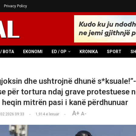
Privacy Policy
/ BOTA
EKONOMI
ED / OP
KRONIKA
SPORT
S
gjoksin dhe ushtrojnë dhunë s*ksuale!”
se për tortura ndaj grave protestuese n
u heqin mitrën pasi i kanë përdhunuar
A+
A-
.02.2026 09:33
1,914
e lexuar