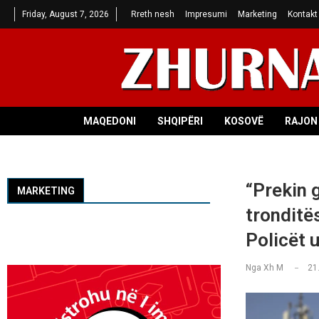
Friday, August 7, 2026
Rreth nesh
Impresumi
Marketing
Kontakt
MAQEDONI
SHQIPËRI
KOSOVË
RAJON 
“Prekin 
MARKETING
tronditë
Policët 
Nga
Xh M
21