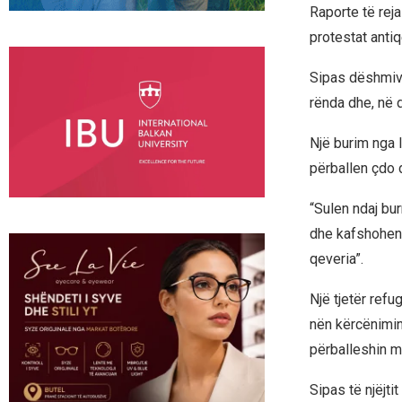
Raporte të reja
protestat antiq
Sipas dëshmive
rënda dhe, në 
Një burim nga I
përballen çdo 
“Sulen ndaj bur
dhe kafshohen”,
qeveria”.
Një tjetër refu
nën kërcënimin
përballeshin me
Sipas të njëjti