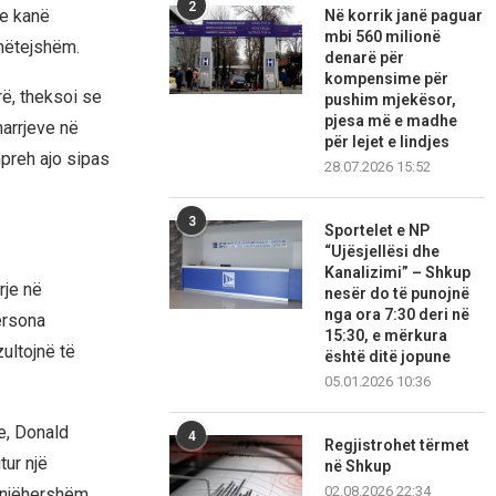
2
je kanë
Në korrik janë paguar
mbi 560 milionë
 mëtejshëm.
denarë për
kompensime për
rë, theksoi se
pushim mjekësor,
pjesa më e madhe
marrjeve në
për lejet e lindjes
hpreh ajo sipas
28.07.2026 15:52
3
Sportelet e NP
“Ujësjellësi dhe
Kanalizimi” – Shkup
rje në
nesër do të punojnë
nga ora 7:30 deri në
ersona
15:30, e mërkura
ultojnë të
është ditë jopune
05.01.2026 10:36
e, Donald
4
Regjistrohet tërmet
tur një
në Shkup
02.08.2026 22:34
menjëhershëm