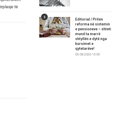
ërplasje të
5
Editorial / Priten
reforma në sistemin
e pensioneve – shteti
mund ta marrë
shtyllën e dytë nga
kursimet e
qytetarëve!
03.08.2026 15:00