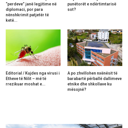
“perdeve” janë legjitime në
punëtorët e ndërtimtarisë
diplomaci, por para
sot?
nënshkrimit patjetër të
ketë...
Editorial / Kujdes nga virusi i
A po zhvillohen nxënësit të
Etheve të Nilit – më të
barabartë përballë dallimeve
rrezikuar moshat e...
etnike dhe shkollave ku
mësojnë?