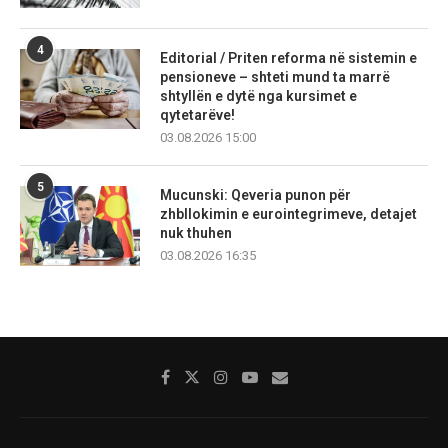
4
Editorial / Priten reforma në sistemin e
pensioneve – shteti mund ta marrë
shtyllën e dytë nga kursimet e
qytetarëve!
03.08.2026 15:00
5
Mucunski: Qeveria punon për
zhbllokimin e eurointegrimeve, detajet
nuk thuhen
03.08.2026 16:35