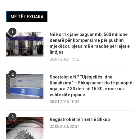
MË TË LEXUARA
1
Në korrik janë paguar mbi 560 milionë
denarë për kompensime për pushim
mjekësor, pjesa më e madhe për lejet e
lindjes
28.07.2026 15:52
2
Sportelet e NP “Ujësjellësi dhe
Kanalizimi” – Shkup nesër do të punojnë
nga ora 7:30 deri në 15:30, e mërkura
është ditë jopune
05.01.2026 10:36
3
Regjistrohet tërmet në Shkup
02.08.2026 22:34