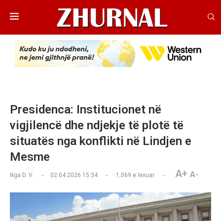
Presidenca: Institucionet në
vigjilencë dhe ndjekje të plotë të
situatës nga konflikti në Lindjen e
Mesme
A+
A-
Nga
D. V.
02.04.2026 15:34
1,069
e lexuar