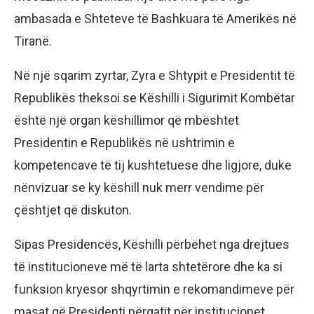
ambasada e Shteteve të Bashkuara të Amerikës në
Tiranë.
Në një sqarim zyrtar, Zyra e Shtypit e Presidentit të
Republikës theksoi se Këshilli i Sigurimit Kombëtar
është një organ këshillimor që mbështet
Presidentin e Republikës në ushtrimin e
kompetencave të tij kushtetuese dhe ligjore, duke
nënvizuar se ky këshill nuk merr vendime për
çështjet që diskuton.
Sipas Presidencës, Këshilli përbëhet nga drejtues
të institucioneve më të larta shtetërore dhe ka si
funksion kryesor shqyrtimin e rekomandimeve për
masat që Presidenti përgatit për institucionet