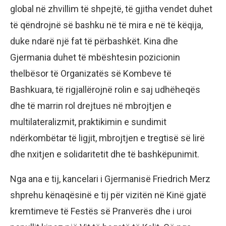
global në zhvillim të shpejtë, të gjitha vendet duhet
të qëndrojnë së bashku në të mira e në të këqija,
duke ndarë një fat të përbashkët. Kina dhe
Gjermania duhet të mbështesin pozicionin
thelbësor të Organizatës së Kombeve të
Bashkuara, të rigjallërojnë rolin e saj udhëheqës
dhe të marrin rol drejtues në mbrojtjen e
multilateralizmit, praktikimin e sundimit
ndërkombëtar të ligjit, mbrojtjen e tregtisë së lirë
dhe nxitjen e solidaritetit dhe të bashkëpunimit.
Nga ana e tij, kancelari i Gjermanisë Friedrich Merz
shprehu kënaqësinë e tij për vizitën në Kinë gjatë
kremtimeve të Festës së Pranverës dhe i uroi