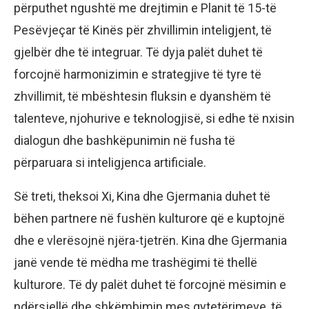
përputhet ngushtë me drejtimin e Planit të 15-të
Pesëvjeçar të Kinës për zhvillimin inteligjent, të
gjelbër dhe të integruar. Të dyja palët duhet të
forcojnë harmonizimin e strategjive të tyre të
zhvillimit, të mbështesin fluksin e dyanshëm të
talenteve, njohurive e teknologjisë, si edhe të nxisin
dialogun dhe bashkëpunimin në fusha të
përparuara si inteligjenca artificiale.
Së treti, theksoi Xi, Kina dhe Gjermania duhet të
bëhen partnere në fushën kulturore që e kuptojnë
dhe e vlerësojnë njëra-tjetrën. Kina dhe Gjermania
janë vende të mëdha me trashëgimi të thellë
kulturore. Të dy palët duhet të forcojnë mësimin e
ndërsjellë dhe shkëmbimin mes qytetërimeve, të