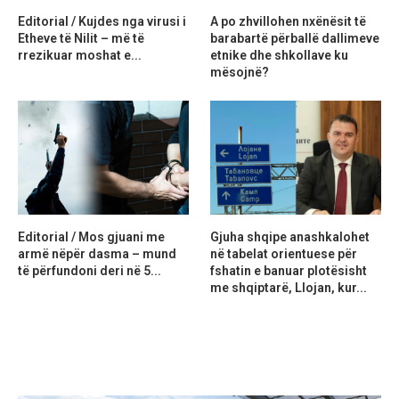
Editorial / Kujdes nga virusi i
A po zhvillohen nxënësit të
Etheve të Nilit – më të
barabartë përballë dallimeve
rrezikuar moshat e...
etnike dhe shkollave ku
mësojnë?
Editorial / Mos gjuani me
Gjuha shqipe anashkalohet
armë nëpër dasma – mund
në tabelat orientuese për
të përfundoni deri në 5...
fshatin e banuar plotësisht
me shqiptarë, Llojan, kur...