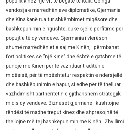
popullit kinez një Vit të begatë të Kalit. Që nga
vendosja e marrëdhënieve diplomatike, Gjermania
dhe Kina kanë ruajtur shkëmbimet miqësore dhe
bashkëpunimin e ngushtë, duke sjellë përfitime për
popujt e të dy vendeve. Gjermania i vlerëson
shumë marrëdhëniet e saj me Kinën, i përmbahet
fort politikës së “një Kine” dhe është e gatshme të
punojë me Kinën për të vazhduar traditën e
miqësisë, për të mbështetur respektin e ndërsjellë
dhe bashkëpunimin e hapur, si edhe për të thelluar
vazhdimisht partneritetin e gjithanshëm strategjik
midis dy vendeve. Bizneset gjermane i kushtojnë
rëndësi të madhe tregut kinez dhe shpresojnë të
thellojnë më tej bashkëpunimin me Kinën . Zhvillimi