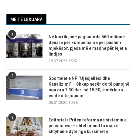
MË TË LEXUARA
1
Në korrik janë paguar mbi 560 milionë
denarë për kompensime për pushim
mjekësor, pjesa më e madhe për lejet e
lindjes
28.07.2026 15:52
2
Sportelet e NP “Ujësjellësi dhe
Kanalizimi” – Shkup nesër do të punojnë
nga ora 7:30 deri në 15:30, e mërkura
është ditë jopune
05.01.2026 10:36
3
Editorial / Priten reforma në sistemin e
pensioneve – shteti mund ta marrë
shtyllën e dytë nga kursimet e