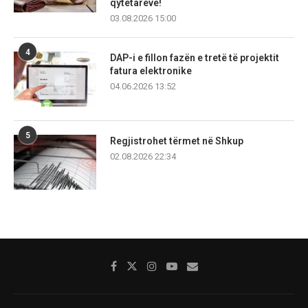
qytetarëve!
03.08.2026 15:00
4
DAP-i e fillon fazën e tretë të projektit
fatura elektronike
04.06.2026 13:52
5
Regjistrohet tërmet në Shkup
02.08.2026 22:34