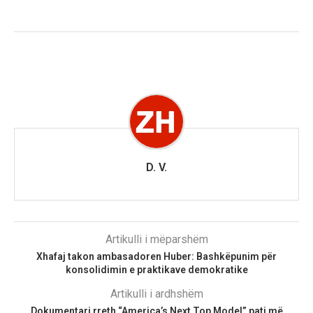
D. V.
Artikulli i mëparshëm
Xhafaj takon ambasadoren Huber: Bashkëpunim për
konsolidimin e praktikave demokratike
Artikulli i ardhshëm
Dokumentari rreth “America’s Next Top Model” pati më