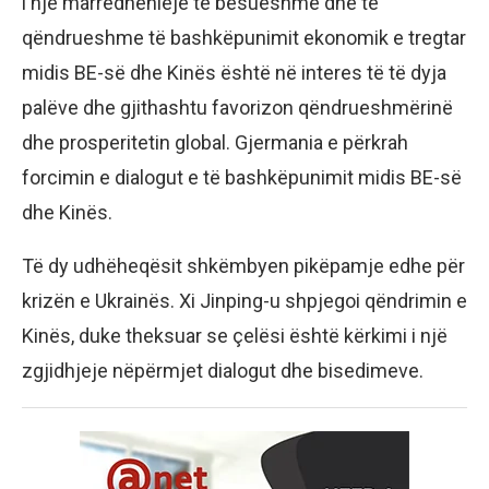
i një marrëdhënieje të besueshme dhe të
qëndrueshme të bashkëpunimit ekonomik e tregtar
midis BE-së dhe Kinës është në interes të të dyja
palëve dhe gjithashtu favorizon qëndrueshmërinë
dhe prosperitetin global. Gjermania e përkrah
forcimin e dialogut e të bashkëpunimit midis BE-së
dhe Kinës.
Të dy udhëheqësit shkëmbyen pikëpamje edhe për
krizën e Ukrainës. Xi Jinping-u shpjegoi qëndrimin e
Kinës, duke theksuar se çelësi është kërkimi i një
zgjidhjeje nëpërmjet dialogut dhe bisedimeve.