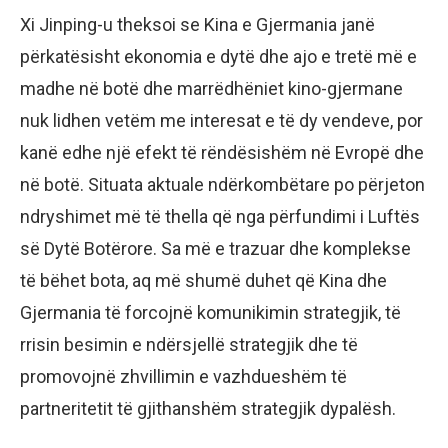
Xi Jinping-u theksoi se Kina e Gjermania janë
përkatësisht ekonomia e dytë dhe ajo e tretë më e
madhe në botë dhe marrëdhëniet kino-gjermane
nuk lidhen vetëm me interesat e të dy vendeve, por
kanë edhe një efekt të rëndësishëm në Evropë dhe
në botë. Situata aktuale ndërkombëtare po përjeton
ndryshimet më të thella që nga përfundimi i Luftës
së Dytë Botërore. Sa më e trazuar dhe komplekse
të bëhet bota, aq më shumë duhet që Kina dhe
Gjermania të forcojnë komunikimin strategjik, të
rrisin besimin e ndërsjellë strategjik dhe të
promovojnë zhvillimin e vazhdueshëm të
partneritetit të gjithanshëm strategjik dypalësh.