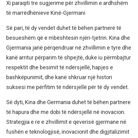
Xi paraqiti tre sugjerime për zhvillimin e ardhshëm
të marrëdhënieve Kinë-Gjermani
Së pari, të dy vendet duhet të bëhen partnerë të
besueshëm që e mbështesin njëri-tjetrin. Kina dhe
Gjermania janë përqendruar në zhvillimin e tyre dhe
kanë arritur përparim të shpejtë, duke iu përmbajtur
respektit dhe besimit të ndërsjellë, hapjes e
bashkëpunimit, dhe kanë shkruar një histori
suksesi me përfitim të ndërsjellë për të dy vendet.
Së dyti, Kina dhe Germania duhet të bëhen partnere
të hapura dhe me dobi të ndërsjellë në inovacion.
Strategjia e re e zhvillimit e qeverisë gjermane në
fushën e teknologjisë, inovacionit dhe digjitalizimit