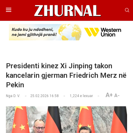
Presidenti kinez Xi Jinping takon
kancelarin gjerman Friedrich Merz në
Pekin
A+
A-
Nga
D. V.
25.02.2026 16:58
1,224
e lexuar