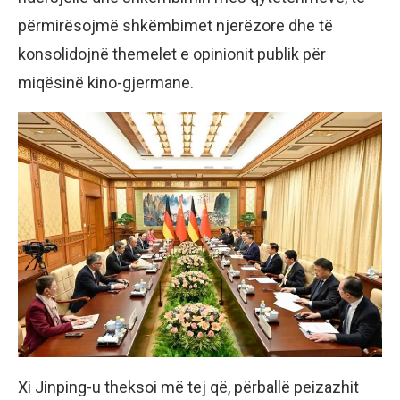
përmirësojmë shkëmbimet njerëzore dhe të
konsolidojnë themelet e opinionit publik për
miqësinë kino-gjermane.
Xi Jinping-u theksoi më tej që, përballë peizazhit