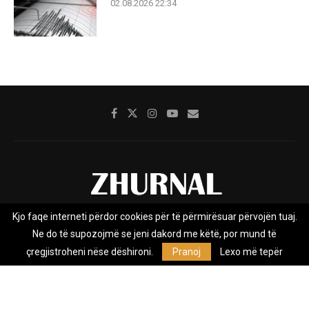
02.08.2026 22:34
Kjo faqe interneti përdor cookies për të përmirësuar përvojën tuaj.
Rreth nesh
Impresumi
Marketing
Kontakt
Ne do të supozojmë se jeni dakord me këtë, por mund të
Privacy Policy
çregjistroheni nëse dëshironi.
Pranoj
Lexo më tepër
Zhurnal.mk është Agjenci e Lajmeve e pavarur, e themeluar në vitin
2009, që e mbulon Maqedoninë, Kosovën, Shqipërinë edhe lajmet
nga bota.