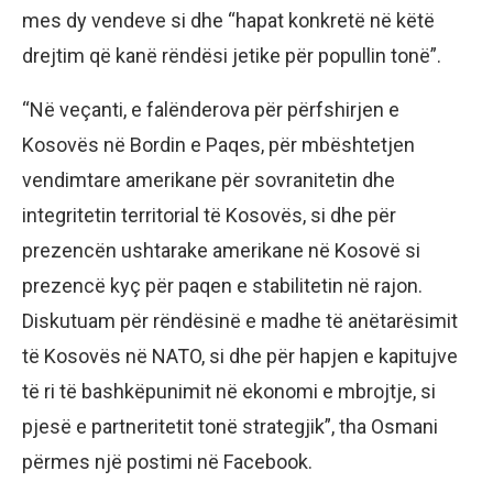
mes dy vendeve si dhe “hapat konkretë në këtë
drejtim që kanë rëndësi jetike për popullin tonë”.
“Në veçanti, e falënderova për përfshirjen e
Kosovës në Bordin e Paqes, për mbështetjen
vendimtare amerikane për sovranitetin dhe
integritetin territorial të Kosovës, si dhe për
prezencën ushtarake amerikane në Kosovë si
prezencë kyç për paqen e stabilitetin në rajon.
Diskutuam për rëndësinë e madhe të anëtarësimit
të Kosovës në NATO, si dhe për hapjen e kapitujve
të ri të bashkëpunimit në ekonomi e mbrojtje, si
pjesë e partneritetit tonë strategjik”, tha Osmani
përmes një postimi në Facebook.