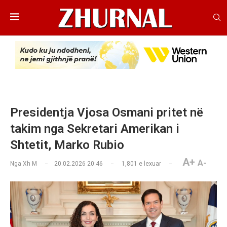
Presidentja Vjosa Osmani pritet në
takim nga Sekretari Amerikan i
Shtetit, Marko Rubio
A+
A-
Nga
Xh M
20.02.2026 20:46
1,801
e lexuar