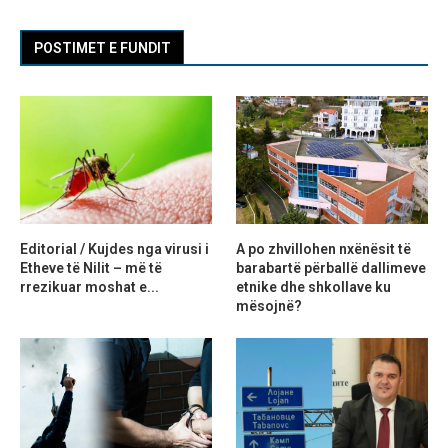
POSTIMET E FUNDIT
Editorial / Kujdes nga virusi i
A po zhvillohen nxënësit të
Etheve të Nilit – më të
barabartë përballë dallimeve
rrezikuar moshat e...
etnike dhe shkollave ku
mësojnë?