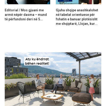
Editorial / Mos gjuani me
Gjuha shqipe anashkalohet
armë nëpër dasma – mund
në tabelat orientuese për
të përfundoni deri në 5...
fshatin e banuar plotësisht
me shqiptarë, Llojan, kur...