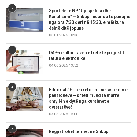
2
Sportelet e NP “Ujësjellësi dhe
Kanalizimi” – Shkup nesër do të punojnë
nga ora 7:30 deri në 15:30, e mërkura
është ditë jopune
05.01.2026 10:36
3
DAP-i e fillon fazën e tretë të projektit
fatura elektronike
04.06.2026 13:52
4
Editorial / Priten reforma në sistemin e
pensioneve – shteti mund ta marrë
shtyllën e dytë nga kursimet e
qytetarëve!
03.08.2026 15:00
5
Regjistrohet tërmet në Shkup