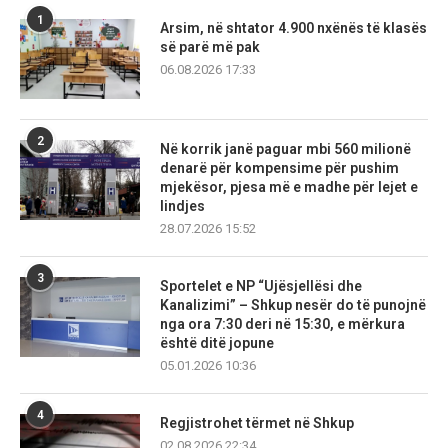
1
Arsim, në shtator 4.900 nxënës të klasës
së parë më pak
06.08.2026 17:33
2
Në korrik janë paguar mbi 560 milionë
denarë për kompensime për pushim
mjekësor, pjesa më e madhe për lejet e
lindjes
28.07.2026 15:52
3
Sportelet e NP “Ujësjellësi dhe
Kanalizimi” – Shkup nesër do të punojnë
nga ora 7:30 deri në 15:30, e mërkura
është ditë jopune
05.01.2026 10:36
4
Regjistrohet tërmet në Shkup
02.08.2026 22:34