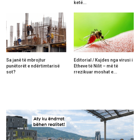
ketë...
Sa janë të mbrojtur
Editorial / Kujdes nga virusi i
punëtorët e ndërtimtarisë
Etheve të Nilit – më të
sot?
rrezikuar moshat e...