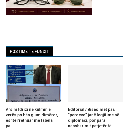
POSTIMET E FUNDIT
Arsim Idrizi në kulmin e
Editorial / Bisedimet pas
verës po bën gjum dimëror,
“perdeve” janë legjitime në
është rrethuar me tabela
diplomaci, por para
pa...
nënshkrimit patjetër të