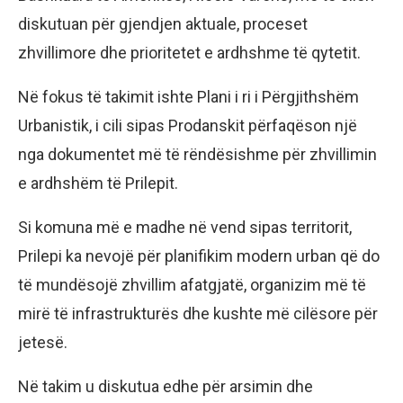
diskutuan për gjendjen aktuale, proceset
zhvillimore dhe prioritetet e ardhshme të qytetit.
Në fokus të takimit ishte Plani i ri i Përgjithshëm
Urbanistik, i cili sipas Prodanskit përfaqëson një
nga dokumentet më të rëndësishme për zhvillimin
e ardhshëm të Prilepit.
Si komuna më e madhe në vend sipas territorit,
Prilepi ka nevojë për planifikim modern urban që do
të mundësojë zhvillim afatgjatë, organizim më të
mirë të infrastrukturës dhe kushte më cilësore për
jetesë.
Në takim u diskutua edhe për arsimin dhe