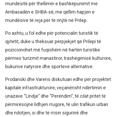
mundësitë për thellimin e bashkëpunimit me
Ambasadën e SHBA-së, me qëllim hapjen e
mundësive të reja për të rinjtë në Prilep.
Po ashtu, u fol edhe për potencialin turistik të
qytetit, duke u theksuar përpjekjet që Prilepi të
pozicionohet më fuqishëm në hartën turistike
përmes turizmit manastiror, trashëgimisë kulturore,
bukurive natyrore dhe sporteve alternative.
Prodanski dhe Varens diskutuan edhe për projektet
kapitale infrastrukturore, veçanërisht ndërtimin e
unazave “Lindje” dhe “Perëndim”, të cilat pritet të
përmirësojnë lidhjen rrugore, të ulin trafikun urban
dhe ndotjen, si dhe të rrisin sigurinë dhe