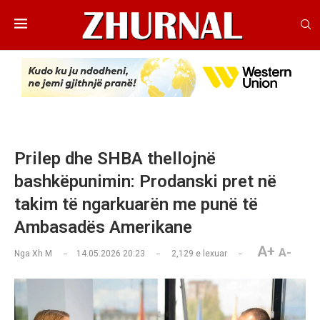
Prilep dhe SHBA thellojnë
bashkëpunimin: Prodanski pret në
takim të ngarkuarën me punë të
Ambasadës Amerikane
A+
A-
Nga
Xh M
14.05.2026 20:23
2,129
e lexuar