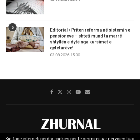
5
Editorial / Priten reforma në sistemin e
pensioneve – shteti mund ta marrë
shtyllën e dytë nga kursimet e
qytetarëve!
03.08.2026 15:00
Kjo faqe interneti përdor cookies për të përmirësuar përvojën tuaj.