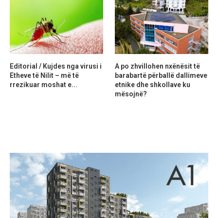
Editorial / Kujdes nga virusi i
A po zhvillohen nxënësit të
Etheve të Nilit – më të
barabartë përballë dallimeve
rrezikuar moshat e...
etnike dhe shkollave ku
mësojnë?