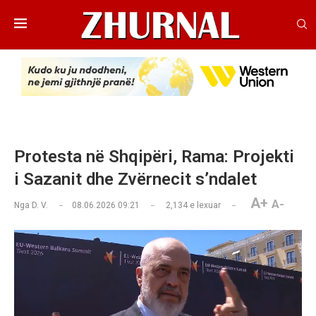
Protesta në Shqipëri, Rama: Projekti
i Sazanit dhe Zvërnecit s’ndalet
A+
A-
Nga
D. V.
08.06.2026 09:21
2,134
e lexuar