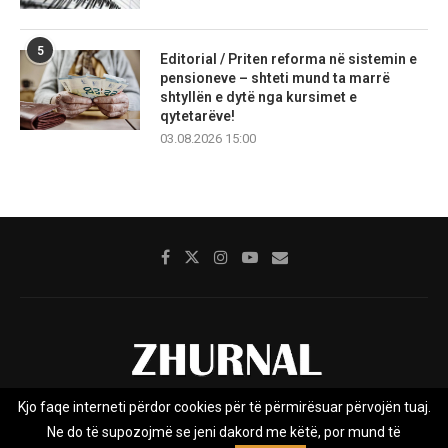
5
Editorial / Priten reforma në sistemin e
pensioneve – shteti mund ta marrë
shtyllën e dytë nga kursimet e
qytetarëve!
03.08.2026 15:00
Kjo faqe interneti përdor cookies për të përmirësuar përvojën tuaj.
Rreth nesh
Impresumi
Marketing
Kontakt
Ne do të supozojmë se jeni dakord me këtë, por mund të
Privacy Policy