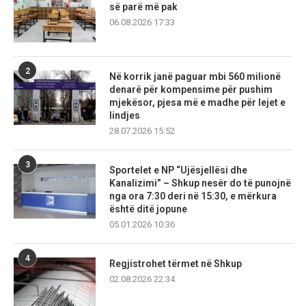
së parë më pak
06.08.2026 17:33
2
Në korrik janë paguar mbi 560 milionë
denarë për kompensime për pushim
mjekësor, pjesa më e madhe për lejet e
lindjes
28.07.2026 15:52
3
Sportelet e NP “Ujësjellësi dhe
Kanalizimi” – Shkup nesër do të punojnë
nga ora 7:30 deri në 15:30, e mërkura
është ditë jopune
05.01.2026 10:36
4
Regjistrohet tërmet në Shkup
02.08.2026 22:34