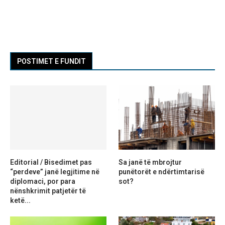
POSTIMET E FUNDIT
Editorial / Bisedimet pas
Sa janë të mbrojtur
“perdeve” janë legjitime në
punëtorët e ndërtimtarisë
diplomaci, por para
sot?
nënshkrimit patjetër të
ketë...