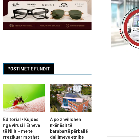
POSTIMET E FUNDIT
Editorial / Kujdes
A po zhvillohen
nga virusi i Etheve
nxënësit të
të Nilit – më të
barabartë përballë
rrezikuar moshat
dallimeve etnike