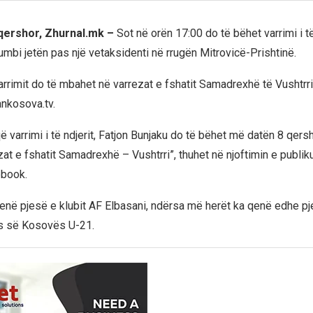
 qershor, Zhurnal.mk –
Sot në orën 17:00 do të bëhet varrimi i të
 humbi jetën pas një vetaksidenti në rrugën Mitrovicë-Prishtinë.
rrimit do të mbahet në varrezat e fshatit Samadrexhë të Vushtrri
nkosova.tv.
ë varrimi i të ndjerit, Fatjon Bunjaku do të bëhet më datën 8 qers
at e fshatit Samadrexhë – Vushtrri”, thuhet në njoftimin e publik
ebook.
qenë pjesë e klubit AF Elbasani, ndërsa më herët ka qenë edhe p
 së Kosovës U-21.