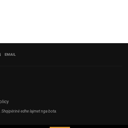
05.08.2026 12:56
EMAIL
olicy
 Shqipërinë edhe lajmet nga bota.