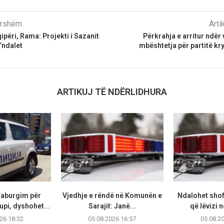
parshëm
Arti
ipëri, Rama: Projekti i Sazanit
Përkrahja e arritur ndër 
’ndalet
mbështetja për partitë k
ARTIKUJ TË NDËRLIDHURA
raburgim për
Vjedhje e rëndë në Komunën e
Ndalohet shof
upi, dyshohet...
Sarajit: Janë...
që lëvizi n
26 18:32
05.08.2026 16:57
05.08.2