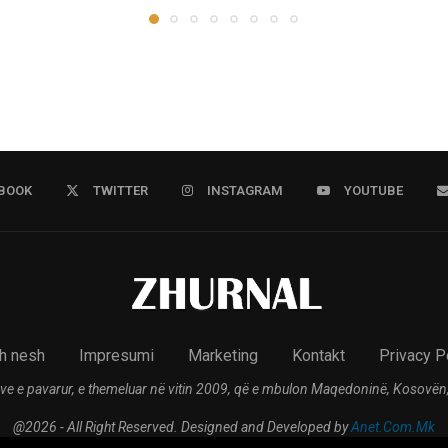
BOOK
TWITTER
INSTAGRAM
YOUTUBE
h nesh
Impresumi
Marketing
Kontakt
Privacy P
ve e pavarur, e themeluar në vitin 2009, që e mbulon Maqedoninë, Kosovën,
@2026 - All Right Reserved. Designed and Developed by
Anet.Com.Mk