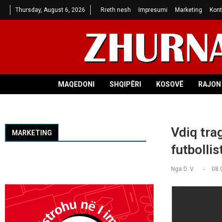
Thursday, August 6, 2026
Rreth nesh
Impresumi
Marketing
Kont
MAQEDONI
SHQIPËRI
KOSOVË
RAJON 
Vdiq trag
MARKETING
futbollis
Nga
D. V.
08.