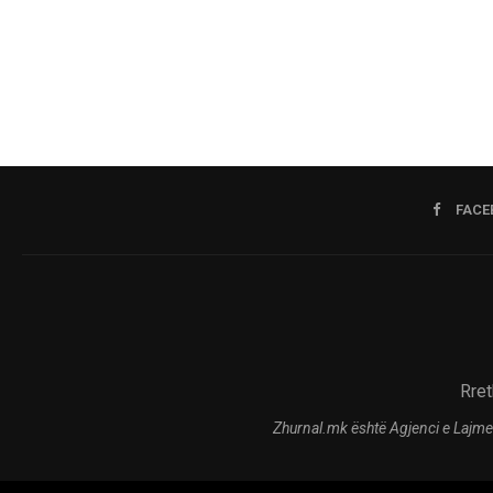
FACE
Rret
Zhurnal.mk është Agjenci e Lajme