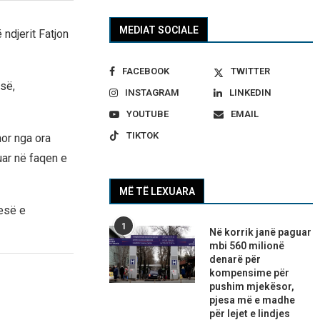
MEDIAT SOCIALE
 ndjerit Fatjon
FACEBOOK
TWITTER
së,
INSTAGRAM
LINKEDIN
YOUTUBE
EMAIL
TIKTOK
hor nga ora
uar në faqen e
MË TË LEXUARA
jesë e
1
Në korrik janë paguar
mbi 560 milionë
denarë për
kompensime për
pushim mjekësor,
pjesa më e madhe
për lejet e lindjes