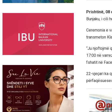
Prishtinë, 08
Bunjaku, i cili
Ceremonia e va
transmeton Kla
“Ju njoftojmë q
17:00 në varrez
fshatit në Fac
22-vjeçari ka 
përfaqësueses