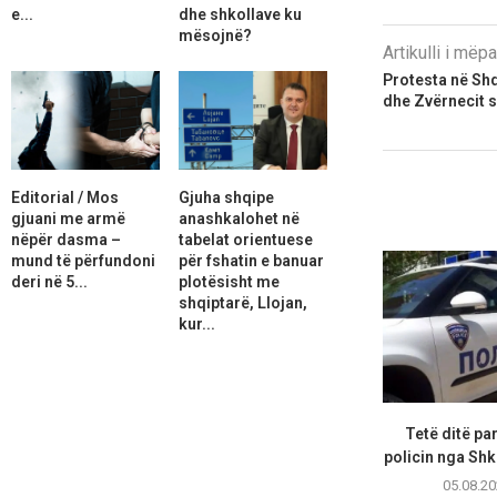
e...
dhe shkollave ku
mësojnë?
Artikulli i më
Protesta në Shq
dhe Zvërnecit s
Editorial / Mos
Gjuha shqipe
gjuani me armë
anashkalohet në
nëpër dasma –
tabelat orientuese
mund të përfundoni
për fshatin e banuar
deri në 5...
plotësisht me
shqiptarë, Llojan,
kur...
Tetë ditë pa
policin nga Shk
05.08.20