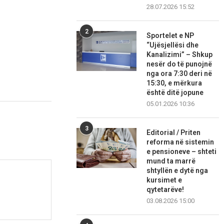
28.07.2026 15:52
2
Sportelet e NP
“Ujësjellësi dhe
Kanalizimi” – Shkup
nesër do të punojnë
nga ora 7:30 deri në
15:30, e mërkura
është ditë jopune
05.01.2026 10:36
3
Editorial / Priten
reforma në sistemin
e pensioneve – shteti
mund ta marrë
shtyllën e dytë nga
kursimet e
qytetarëve!
03.08.2026 15:00