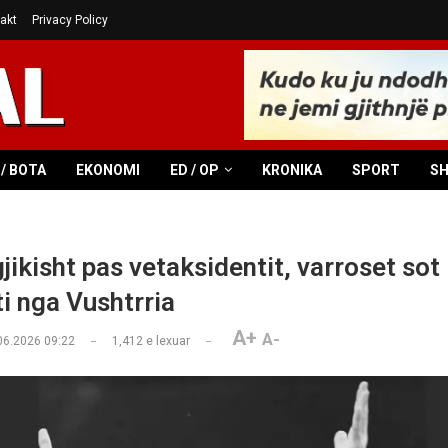
akt
Privacy Policy
/ BOTA
EKONOMI
ED / OP
KRONIKA
SPORT
S
jikisht pas vetaksidentit, varroset sot
ti nga Vushtrria
A+
A-
06.2026 09:22
1,412
e lexuar