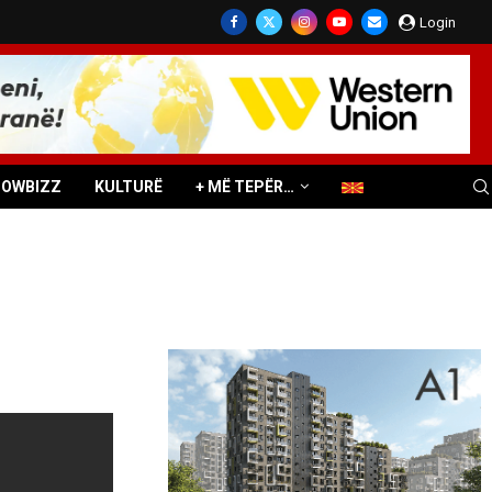
Login
HOWBIZZ
KULTURË
+ MË TEPËR…