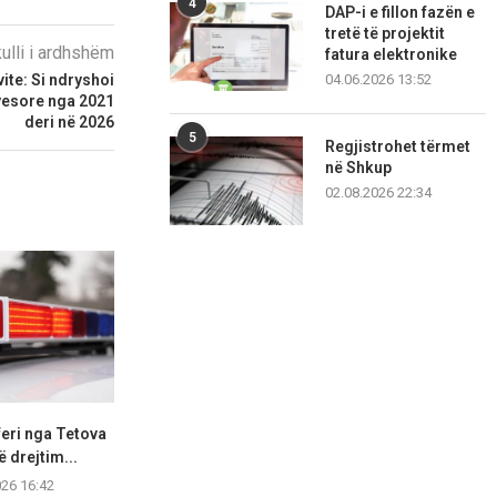
4
DAP-i e fillon fazën e
tretë të projektit
kulli i ardhshëm
fatura elektronike
vite: Si ndryshoi
04.06.2026 13:52
ryesore nga 2021
deri në 2026
5
Regjistrohet tërmet
në Shkup
02.08.2026 22:34
eri nga Tetova
Katër vetura përplasen në
Shkupjani
ë drejtim...
mënyrë zinxhirore, tetë
kavanozë, për
persona...
026 16:42
05.08.2