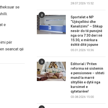
28.07.2026 15:52
 theksuar se
illi.
2
Sportelet e NP
“Ujësjellësi dhe
at e
Kanalizimi” – Shkup
nesër do të punojnë
nga ora 7:30 deri në
15:30, e mërkura
imi për
është ditë jopune
hen seancat që
05.01.2026 10:36
3
Editorial / Priten
reforma në sistemin
e pensioneve – shteti
mund ta marrë
shtyllën e dytë nga
kursimet e
qytetarëve!
03.08.2026 15:00