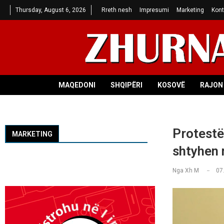
Thursday, August 6, 2026
Rreth nesh
Impresumi
Marketing
Kont
MAQEDONI
SHQIPËRI
KOSOVË
RAJON 
Protestë
MARKETING
shtyhen 
Nga
Xh M
07