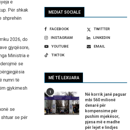
syeja e
kup. Për shkak
MEDIAT SOCIALE
le shprehën
FACEBOOK
TWITTER
INSTAGRAM
LINKEDIN
rriku 2026, do
YOUTUBE
EMAIL
cave gjyqësore,
TIKTOK
nga Ministria e
siderojmë se
 përgjegjësia
MË TË LEXUARA
ë numri të
hëm gjykimesh
1
Në korrik janë paguar
mbi 560 milionë
denarë për
thonë se
kompensime për
pushim mjekësor,
 shtuar se për
pjesa më e madhe
për lejet e lindjes