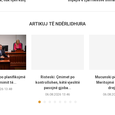
, nuk njeh kufij
shpejtë e zjarrfikësve shm
ARTIKUJ TË NDËRLIDHURA
po planifikojmë
Risteski: Çmimet po
Mucunski pë
mimit të...
kontrollohen, këtë vjeshtë
Meritojmë 
pasojnë gjoba...
drej
26 13:48
06.08.2026 13:46
06.08.2