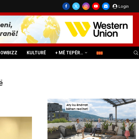
Login
HOWBIZZ
KULTURË
+ MË TEPËR…
ë