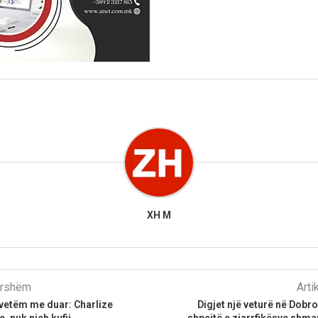
XH M
parshëm
Arti
 vetëm me duar: Charlize
Digjet një veturë në Dobro