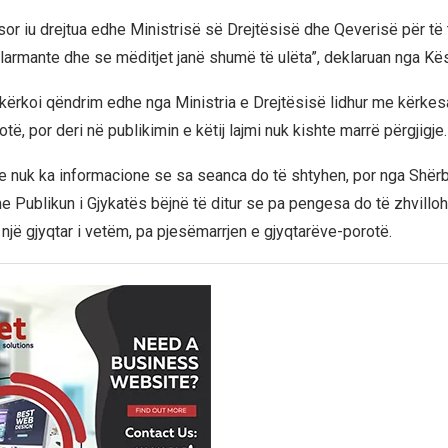
ësor iu drejtua edhe Ministrisë së Drejtësisë dhe Qeverisë për të
larmante dhe se mëditjet janë shumë të ulëta”, deklaruan nga Kësh
 kërkoi qëndrim edhe nga Ministria e Drejtësisë lidhur me kërkes
të, por deri në publikimin e këtij lajmi nuk kishte marrë përgjigje.
 nuk ka informacione se sa seanca do të shtyhen, por nga Shërb
 Publikun i Gjykatës bëjnë të ditur se pa pengesa do të zhvillo
një gjyqtar i vetëm, pa pjesëmarrjen e gjyqtarëve-porotë.