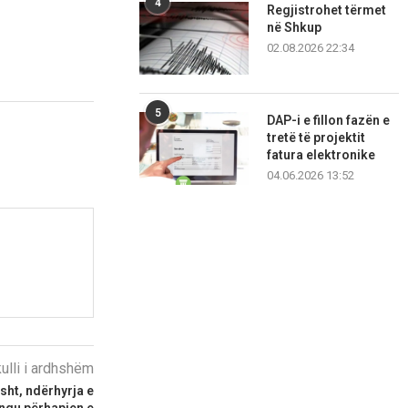
4
Regjistrohet tërmet
në Shkup
02.08.2026 22:34
5
DAP-i e fillon fazën e
tretë të projektit
fatura elektronike
04.06.2026 13:52
kulli i ardhshëm
sht, ndërhyrja e