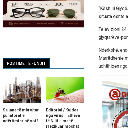
“Këshilli Gjyq
situata është a
Televizioni 24
gjyqtarëve-poro
Ndërkohë, ende
Marrëdhënie me
POSTIMET E FUNDIT
udhëhiqen nga 
Sa janë të mbrojtur
Editorial / Kujdes
punëtorët e
nga virusi i Etheve
ndërtimtarisë sot?
të Nilit – më të
rrezikuar moshat