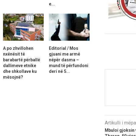
e...
A po zhvillohen
Editorial / Mos
nxënësit të
gjuani me armë
barabartë përballë
nëpër dasma –
dallimeve etnike
mund të përfundoni
dhe shkollave ku
deri në 5...
mësojnë?
Artikulli i më
Mbuloi gjoksin