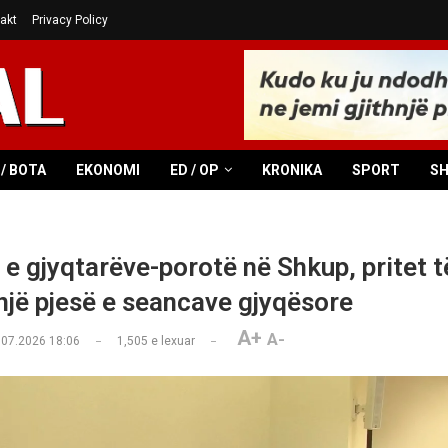
akt
Privacy Policy
/ BOTA
EKONOMI
ED / OP
KRONIKA
SPORT
S
 e gjyqtarëve-porotë në Shkup, pritet t
një pjesë e seancave gjyqësore
A+
A-
.07.2026 18:06
1,505
e lexuar