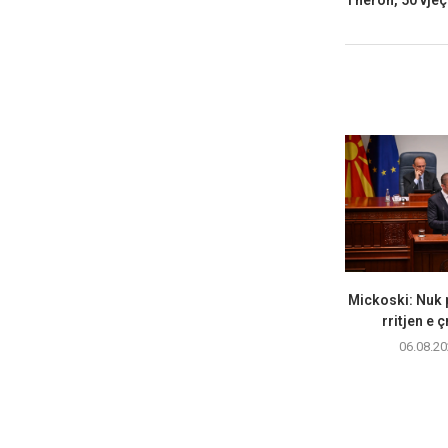
Theron, 50 vjeçe
Mickoski: Nuk 
rritjen e ç
06.08.20