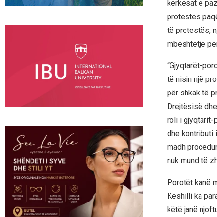
kërkesat e pazg
protestës paqë
të protestës, 
mbështetje për
“Gjyqtarët-por
të nisin një p
për shkak të p
Drejtësisë dhe
roli i gjyqtar
dhe kontributi 
madh procedura
nuk mund të zh
Porotët kanë m
Këshilli ka par
këtë janë njoft