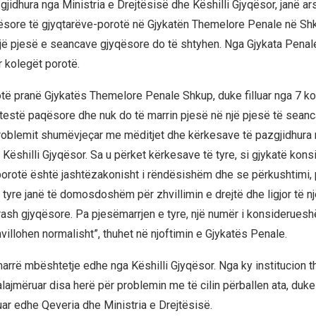
jidhura nga Ministria e Drejtësisë dhe Këshilli Gjyqësor, janë ar
sore të gjyqtarëve-porotë në Gjykatën Themelore Penale në Sh
një pjesë e seancave gjyqësore do të shtyhen. Nga Gjykata Pena
 kolegët porotë.
otë pranë Gjykatës Themelore Penale Shkup, duke filluar nga 7 ko
rotestë paqësore dhe nuk do të marrin pjesë në një pjesë të sean
roblemit shumëvjeçar me mëditjet dhe kërkesave të pazgjidhura 
 Këshilli Gjyqësor. Sa u përket kërkesave të tyre, si gjykatë kon
it-porotë është jashtëzakonisht i rëndësishëm dhe se përkushtimi,
i tyre janë të domosdoshëm për zhvillimin e drejtë dhe ligjor të nj
sh gjyqësore. Pa pjesëmarrjen e tyre, një numër i konsiderues
villohen normalisht”, thuhet në njoftimin e Gjykatës Penale.
arrë mbështetje edhe nga Këshilli Gjyqësor. Nga ky institucion 
alajmëruar disa herë për problemin me të cilin përballen ata, duke
uar edhe Qeveria dhe Ministria e Drejtësisë.