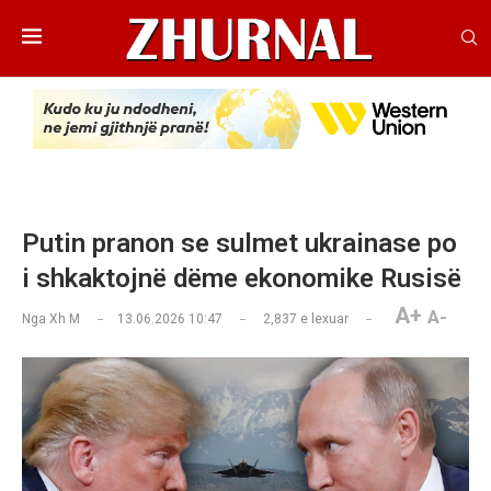
Putin pranon se sulmet ukrainase po
i shkaktojnë dëme ekonomike Rusisë
A+
A-
Nga
Xh M
13.06.2026 10:47
2,837
e lexuar