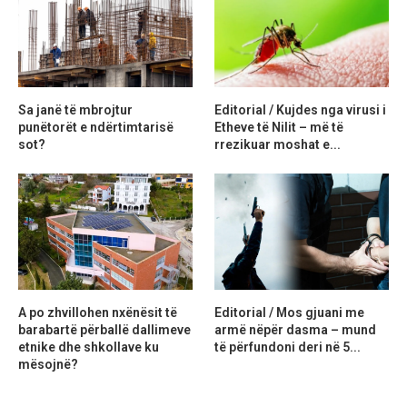
Sa janë të mbrojtur
Editorial / Kujdes nga virusi i
punëtorët e ndërtimtarisë
Etheve të Nilit – më të
sot?
rrezikuar moshat e...
A po zhvillohen nxënësit të
Editorial / Mos gjuani me
barabartë përballë dallimeve
armë nëpër dasma – mund
etnike dhe shkollave ku
të përfundoni deri në 5...
mësojnë?