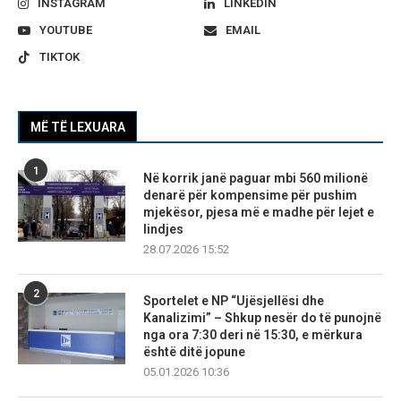
INSTAGRAM
LINKEDIN
YOUTUBE
EMAIL
TIKTOK
MË TË LEXUARA
1
Në korrik janë paguar mbi 560 milionë
denarë për kompensime për pushim
mjekësor, pjesa më e madhe për lejet e
lindjes
28.07.2026 15:52
2
Sportelet e NP “Ujësjellësi dhe
Kanalizimi” – Shkup nesër do të punojnë
nga ora 7:30 deri në 15:30, e mërkura
është ditë jopune
05.01.2026 10:36