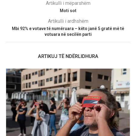
Artikulli i mëparshëm
Moti sot
Artikulli i ardhshëm
Mbi 92% e votave të numëruara – këto janë 5 gratë më të
votuara në secilën parti
ARTIKUJ TË NDËRLIDHURA