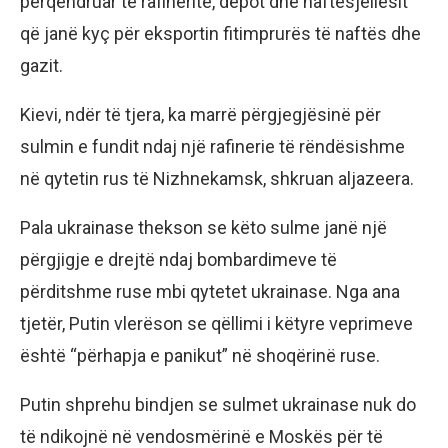
përqendruar te rafineritë, depot dhe naftësjellësit
që janë kyç për eksportin fitimprurës të naftës dhe
gazit.
Kievi, ndër të tjera, ka marrë përgjegjësinë për
sulmin e fundit ndaj një rafinerie të rëndësishme
në qytetin rus të Nizhnekamsk, shkruan aljazeera.
Pala ukrainase thekson se këto sulme janë një
përgjigje e drejtë ndaj bombardimeve të
përditshme ruse mbi qytetet ukrainase. Nga ana
tjetër, Putin vlerëson se qëllimi i këtyre veprimeve
është “përhapja e panikut” në shoqërinë ruse.
Putin shprehu bindjen se sulmet ukrainase nuk do
të ndikojnë në vendosmërinë e Moskës për të