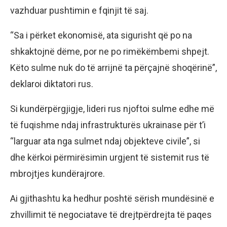
vazhduar pushtimin e fqinjit të saj.
“Sa i përket ekonomisë, ata sigurisht që po na
shkaktojnë dëme, por ne po rimëkëmbemi shpejt.
Këto sulme nuk do të arrijnë ta përçajnë shoqërinë”,
deklaroi diktatori rus.
Si kundërpërgjigje, lideri rus njoftoi sulme edhe më
të fuqishme ndaj infrastrukturës ukrainase për t’i
“larguar ata nga sulmet ndaj objekteve civile”, si
dhe kërkoi përmirësimin urgjent të sistemit rus të
mbrojtjes kundërajrore.
Ai gjithashtu ka hedhur poshtë sërish mundësinë e
zhvillimit të negociatave të drejtpërdrejta të paqes