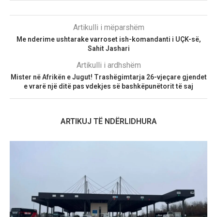
Artikulli i mëparshëm
Me nderime ushtarake varroset ish-komandanti i UÇK-së,
Sahit Jashari
Artikulli i ardhshëm
Mister në Afrikën e Jugut! Trashëgimtarja 26-vjeçare gjendet
e vrarë një ditë pas vdekjes së bashkëpunëtorit të saj
ARTIKUJ TË NDËRLIDHURA