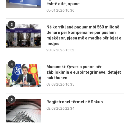
është ditë jopune
05.01.2026 10:36
3
Në korrik janë paguar mbi 560 milionë
denarë për kompensime për pushim
mjekësor, pjesa më e madhe për lejet e
lindjes
28.07.2026 15:52
4
Mucunski: Qeveria punon për
zhbllokimin e eurointegrimeve, detajet
nuk thuhen
03.08.2026 16:35
5
Regjistrohet tërmet në Shkup
02.08.2026 22:34