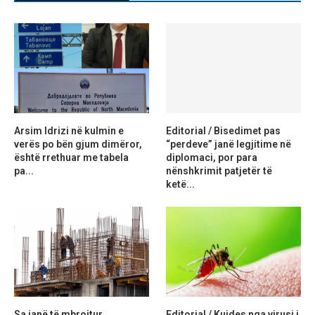
Arsim Idrizi në kulmin e
Editorial / Bisedimet pas
verës po bën gjum dimëror,
“perdeve” janë legjitime në
është rrethuar me tabela
diplomaci, por para
pa...
nënshkrimit patjetër të
ketë...
Sa janë të mbrojtur
Editorial / Kujdes nga virusi i