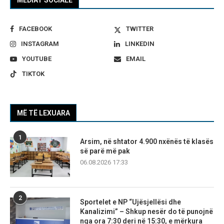
FACEBOOK
TWITTER
INSTAGRAM
LINKEDIN
YOUTUBE
EMAIL
TIKTOK
MË TË LEXUARA
1
Arsim, në shtator 4.900 nxënës të klasës
së parë më pak
06.08.2026 17:33
2
Sportelet e NP “Ujësjellësi dhe
Kanalizimi” – Shkup nesër do të punojnë
nga ora 7:30 deri në 15:30, e mërkura