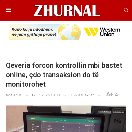
Qeveria forcon kontrollin mbi bastet
online, çdo transaksion do të
monitorohet
A+
A-
Nga
Xh M
12.06.2026 18:30
1,979
e lexuar