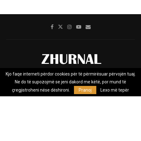
Kjo faqe interneti përdor cookies për të përmirësuar përvojën tuaj.
Rreth nesh
Impresumi
Marketing
Kontakt
Ne do të supozojmë se jeni dakord me këtë, por mund të
Privacy Policy
çregjistroheni nëse dëshironi.
Pranoj
Lexo më tepër
Zhurnal.mk është Agjenci e Lajmeve e pavarur, e themeluar në vitin
2009, që e mbulon Maqedoninë, Kosovën, Shqipërinë edhe lajmet
nga bota.
@2026 - All Right Reserved. Designed and Developed by
Anet.Com.Mk