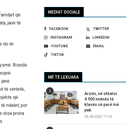
MEDIAT SOCIALE
familjet që
ta, janë të
FACEBOOK
TWITTER
INSTAGRAM
LINKEDIN
e do të
YOUTUBE
EMAIL
TIKTOK
gjysmë. Biseda
ësojnë
MË TË LEXUARA
 janë
t të vërtetë,
1
Arsim, në shtator
bjekte që
4.900 nxënës të
klasës së parë më
 të ndalet, por
pak
he disa prona
06.08.2026 17:33
t.