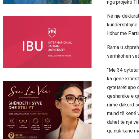
nga projekti TI
Në një deklara
kundërshtojnë p
lidhur me Part
Rama u shpreh i
verifikohen ve
“Me 34 qytetar
ka qenë kronst
qytetarët apo q
qesharake e që 
ramë dakord se
mund të kenë vl
duhet të një v
që nuk kanë ma