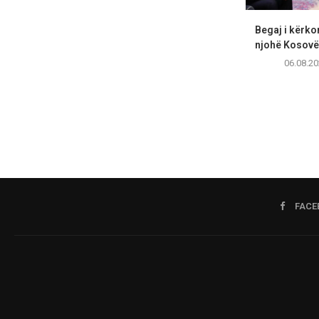
Begaj i kërko
njohë Kosovën
06.08.20
FACE