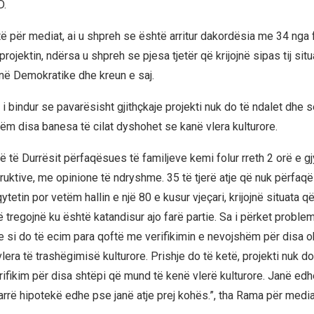
D.
të për mediat, ai u shpreh se është arritur dakordësia me 34 nga 
rojektin, ndërsa u shpreh se pjesa tjetër që krijojnë sipas tij situa
inë Demokratike dhe kreun e saj.
 bindur se pavarësisht gjithçkaje projekti nuk do të ndalet dhe s
tëm disa banesa të cilat dyshohet se kanë vlera kulturore.
ë të Durrësit përfaqësues të familjeve kemi folur rreth 2 orë e 
ruktive, me opinione të ndryshme. 35 të tjerë atje që nuk përfaq
ytetin por vetëm hallin e një 80 e kusur vjeçari, krijojnë situata që
tregojnë ku është katandisur ajo farë partie. Sa i përket problemi
 si do të ecim para qoftë me verifikimin e nevojshëm për disa o
era të trashëgimisë kulturore. Prishje do të ketë, projekti nuk do
erifikim për disa shtëpi që mund të kenë vlerë kulturore. Janë ed
rrë hipotekë edhe pse janë atje prej kohës.”, tha Rama për media