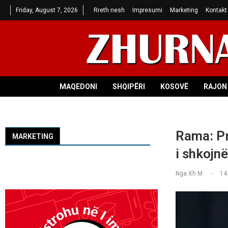
Friday, August 7, 2026
Rreth nesh
Impresumi
Marketing
Kontakt
MAQEDONI
SHQIPËRI
KOSOVË
RAJON 
Rama: Pr
MARKETING
i shkojnë
Nga
Xh M
14