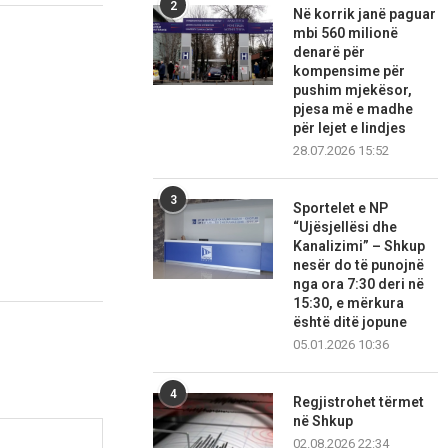
2
Në korrik janë paguar
mbi 560 milionë
denarë për
kompensime për
pushim mjekësor,
pjesa më e madhe
për lejet e lindjes
28.07.2026 15:52
3
Sportelet e NP
“Ujësjellësi dhe
Kanalizimi” – Shkup
nesër do të punojnë
nga ora 7:30 deri në
15:30, e mërkura
është ditë jopune
05.01.2026 10:36
4
Regjistrohet tërmet
në Shkup
02.08.2026 22:34