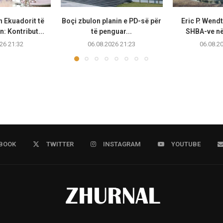
n Ekuadorit të
Boçi zbulon planin e PD-së për
Eric P. Wend
: Kontribut...
të penguar...
SHBA-ve në 
26 21:32
06.08.2026 21:23
06.08.2
BOOK
TWITTER
INSTAGRAM
YOUTUBE