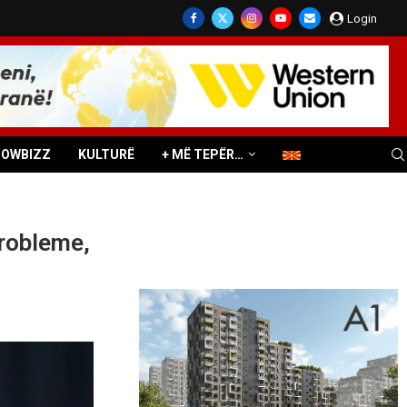
Login
HOWBIZZ
KULTURË
+ MË TEPËR…
probleme,