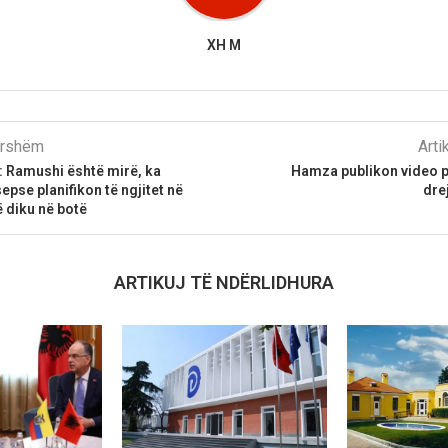
XH M
parshëm
Arti
: Ramushi është mirë, ka
Hamza publikon video p
pse planifikon të ngjitet në
dre
ë diku në botë
ARTIKUJ TË NDËRLIDHURA