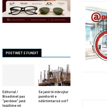
POSTIMET E FUNDIT
Editorial /
Sa janë të mbrojtur
Bisedimet pas
punëtorët e
“perdeve” janë
ndërtimtarisë sot?
legjitime në