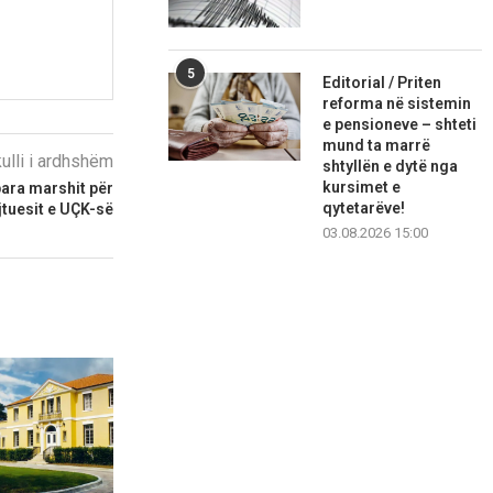
5
Editorial / Priten
reforma në sistemin
e pensioneve – shteti
mund ta marrë
kulli i ardhshëm
shtyllën e dytë nga
kursimet e
ara marshit për
qytetarëve!
jtuesit e UÇK-së
03.08.2026 15:00