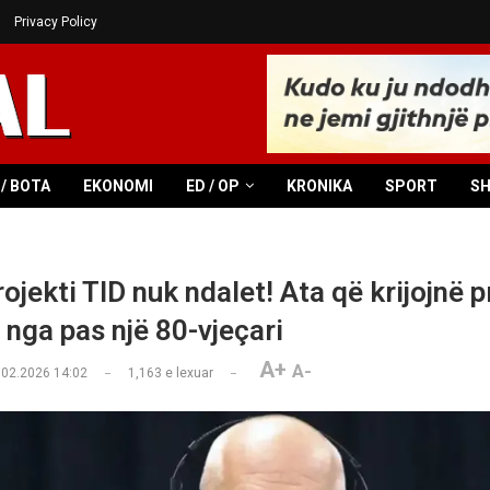
Privacy Policy
/ BOTA
EKONOMI
ED / OP
KRONIKA
SPORT
S
ojekti TID nuk ndalet! Ata që krijojnë 
 nga pas një 80-vjeçari
A+
A-
.02.2026 14:02
1,163
e lexuar