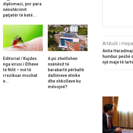
diplomaci, por para
nënshkrimit
patjetër të ketë...
Artikulli i më
Anita Haradinaj
humbur peshë se
Editorial / Kujdes
A po zhvillohen
një maje të lart
nga virusi i Etheve
nxënësit të
të Nilit – më të
barabartë përballë
rrezikuar moshat
dallimeve etnike
e...
dhe shkollave ku
mësojnë?