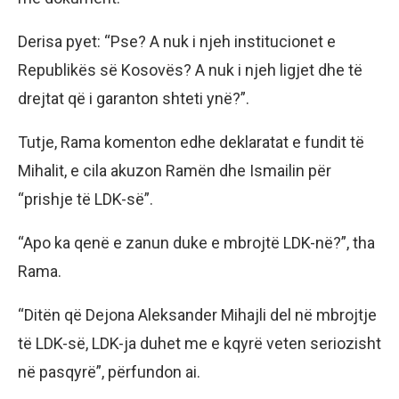
Derisa pyet: “Pse? A nuk i njeh institucionet e
Republikës së Kosovës? A nuk i njeh ligjet dhe të
drejtat që i garanton shteti ynë?”.
Tutje, Rama komenton edhe deklaratat e fundit të
Mihalit, e cila akuzon Ramën dhe Ismailin për
“prishje të LDK-së”.
“Apo ka qenë e zanun duke e mbrojtë LDK-në?”, tha
Rama.
“Ditën që Dejona Aleksander Mihajli del në mbrojtje
të LDK-së, LDK-ja duhet me e kqyrë veten seriozisht
në pasqyrë”, përfundon ai.