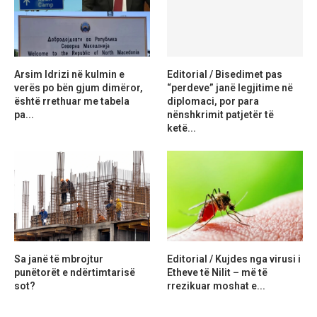
Arsim Idrizi në kulmin e
Editorial / Bisedimet pas
verës po bën gjum dimëror,
“perdeve” janë legjitime në
është rrethuar me tabela
diplomaci, por para
pa...
nënshkrimit patjetër të
ketë...
Sa janë të mbrojtur
Editorial / Kujdes nga virusi i
punëtorët e ndërtimtarisë
Etheve të Nilit – më të
sot?
rrezikuar moshat e...