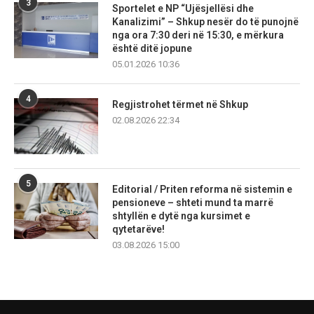
3
Sportelet e NP “Ujësjellësi dhe
Kanalizimi” – Shkup nesër do të punojnë
nga ora 7:30 deri në 15:30, e mërkura
është ditë jopune
05.01.2026 10:36
4
Regjistrohet tërmet në Shkup
02.08.2026 22:34
5
Editorial / Priten reforma në sistemin e
pensioneve – shteti mund ta marrë
shtyllën e dytë nga kursimet e
qytetarëve!
03.08.2026 15:00