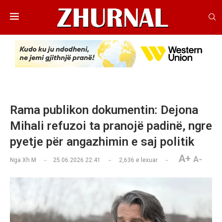
Rama publikon dokumentin: Dejona
Mihali refuzoi ta pranojë padinë, ngre
pyetje për angazhimin e saj politik
A+
A-
Nga
Xh M
25.06.2026 22:41
2,636
e lexuar