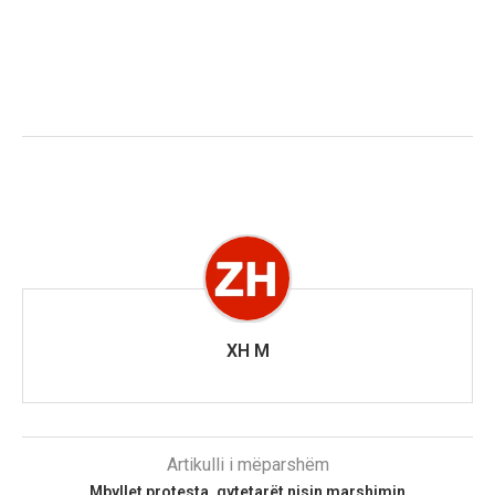
XH M
Artikulli i mëparshëm
Mbyllet protesta, qytetarët nisin marshimin