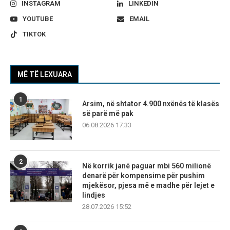
INSTAGRAM
LINKEDIN
YOUTUBE
EMAIL
TIKTOK
MË TË LEXUARA
1
Arsim, në shtator 4.900 nxënës të klasës
së parë më pak
06.08.2026 17:33
2
Në korrik janë paguar mbi 560 milionë
denarë për kompensime për pushim
mjekësor, pjesa më e madhe për lejet e
lindjes
28.07.2026 15:52