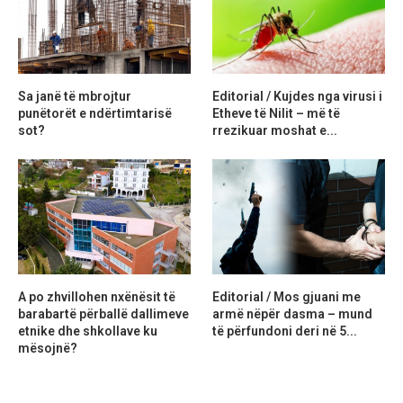
Sa janë të mbrojtur
Editorial / Kujdes nga virusi i
punëtorët e ndërtimtarisë
Etheve të Nilit – më të
sot?
rrezikuar moshat e...
A po zhvillohen nxënësit të
Editorial / Mos gjuani me
barabartë përballë dallimeve
armë nëpër dasma – mund
etnike dhe shkollave ku
të përfundoni deri në 5...
mësojnë?