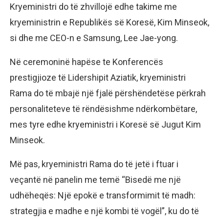
Kryeministri do të zhvillojë edhe takime me
kryeministrin e Republikës së Koresë, Kim Minseok,
si dhe me CEO-n e Samsung, Lee Jae-yong.
Në ceremoninë hapëse te Konferencës
prestigjioze të Lidershipit Aziatik, kryeministri
Rama do të mbajë një fjalë përshëndetëse përkrah
personaliteteve të rëndësishme ndërkombëtare,
mes tyre edhe kryeministri i Koresë së Jugut Kim
Minseok.
Më pas, kryeministri Rama do të jetë i ftuar i
veçantë në panelin me temë “Bisedë me një
udhëheqës: Një epokë e transformimit të madh:
strategjia e madhe e një kombi të vogël”, ku do të