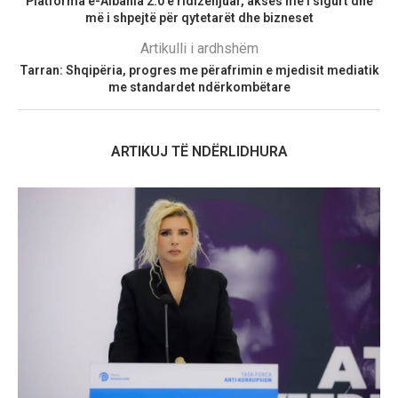
Platforma e-Albania 2.0 e ridizenjuar, akses më i sigurt dhe
më i shpejtë për qytetarët dhe bizneset
Artikulli i ardhshëm
Tarran: Shqipëria, progres me përafrimin e mjedisit mediatik
me standardet ndërkombëtare
ARTIKUJ TË NDËRLIDHURA