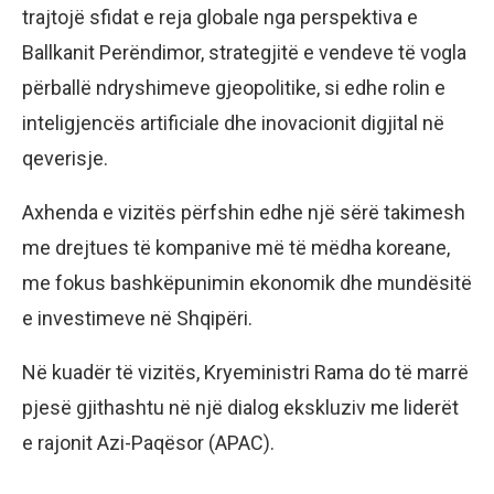
trajtojë sfidat e reja globale nga perspektiva e
Ballkanit Perëndimor, strategjitë e vendeve të vogla
përballë ndryshimeve gjeopolitike, si edhe rolin e
inteligjencës artificiale dhe inovacionit digjital në
qeverisje.
Axhenda e vizitës përfshin edhe një sërë takimesh
me drejtues të kompanive më të mëdha koreane,
me fokus bashkëpunimin ekonomik dhe mundësitë
e investimeve në Shqipëri.
Në kuadër të vizitës, Kryeministri Rama do të marrë
pjesë gjithashtu në një dialog ekskluziv me liderët
e rajonit Azi-Paqësor (APAC).