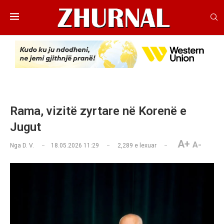
Rama, vizitë zyrtare në Korenë e
Jugut
A+
A-
Nga
D. V.
18.05.2026 11:29
2,289
e lexuar