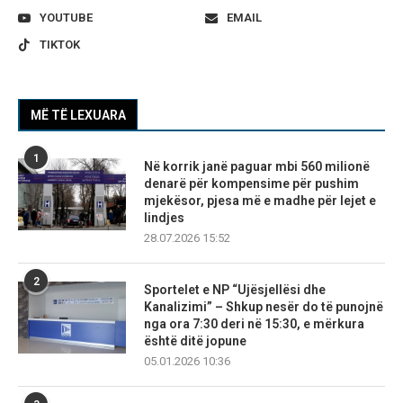
YOUTUBE
EMAIL
TIKTOK
MË TË LEXUARA
1
Në korrik janë paguar mbi 560 milionë
denarë për kompensime për pushim
mjekësor, pjesa më e madhe për lejet e
lindjes
28.07.2026 15:52
2
Sportelet e NP “Ujësjellësi dhe
Kanalizimi” – Shkup nesër do të punojnë
nga ora 7:30 deri në 15:30, e mërkura
është ditë jopune
05.01.2026 10:36