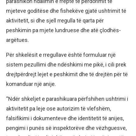
parashikon ndalimin e rreptë të përdorimit të
mjeteve goditëse dhe fishekëve gjatë ushtrimit të
aktivitetit, si dhe sjell rregulla të qarta për
peshkimin pa mjete lundruese dhe atë çlodhës-
argëtues.
Për shkelësit e rregullave është formuluar një
sistem pezullimi dhe ndëshkimi me pikë, i cili prek
drejtpërdrejt lejet e peshkimit dhe të drejtën për të
komanduar një anije.
“Ndër shkeljet e parashikuara përfshihen ushtrimi i
aktivitetit pa leje ose autorizim të vlefshëm,
falsifikimi i dokumenteve dhe identitetit të anijes,
pengimi i punës së inspektorëve dhe vëzhguesve,