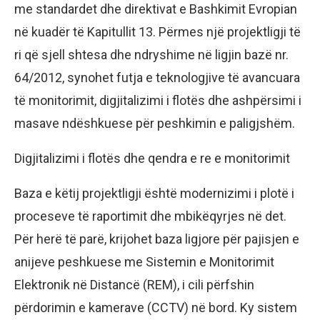
me standardet dhe direktivat e Bashkimit Evropian
në kuadër të Kapitullit 13. Përmes një projektligji të
ri që sjell shtesa dhe ndryshime në ligjin bazë nr.
64/2012, synohet futja e teknologjive të avancuara
të monitorimit, digjitalizimi i flotës dhe ashpërsimi i
masave ndëshkuese për peshkimin e paligjshëm.
Digjitalizimi i flotës dhe qendra e re e monitorimit
Baza e këtij projektligji është modernizimi i plotë i
proceseve të raportimit dhe mbikëqyrjes në det.
Për herë të parë, krijohet baza ligjore për pajisjen e
anijeve peshkuese me Sistemin e Monitorimit
Elektronik në Distancë (REM), i cili përfshin
përdorimin e kamerave (CCTV) në bord. Ky sistem