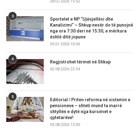
28.07.2026 15:52
3
Sportelet e NP “Ujësjellësi dhe
Kanalizimi” – Shkup nesër do të punojnë
nga ora 7:30 deri në 15:30, e mërkura
është ditë jopune
05.01.2026 10:36
4
Regjistrohet tërmet në Shkup
02.08.2026 22:34
5
Editorial / Priten reforma në sistemin e
pensioneve – shteti mund ta marrë
shtyllën e dytë nga kursimet e
qytetarëve!
03.08.2026 15:00