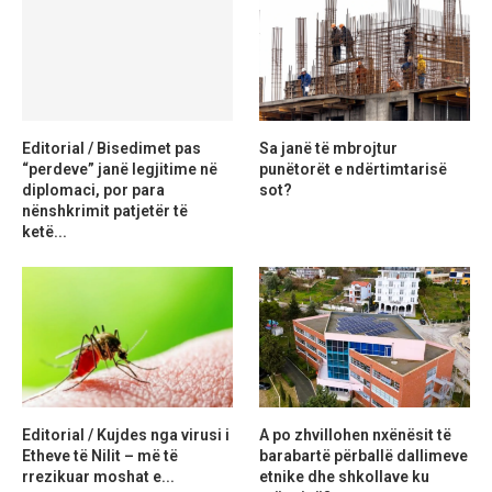
Editorial / Bisedimet pas
Sa janë të mbrojtur
“perdeve” janë legjitime në
punëtorët e ndërtimtarisë
diplomaci, por para
sot?
nënshkrimit patjetër të
ketë...
Editorial / Kujdes nga virusi i
A po zhvillohen nxënësit të
Etheve të Nilit – më të
barabartë përballë dallimeve
rrezikuar moshat e...
etnike dhe shkollave ku