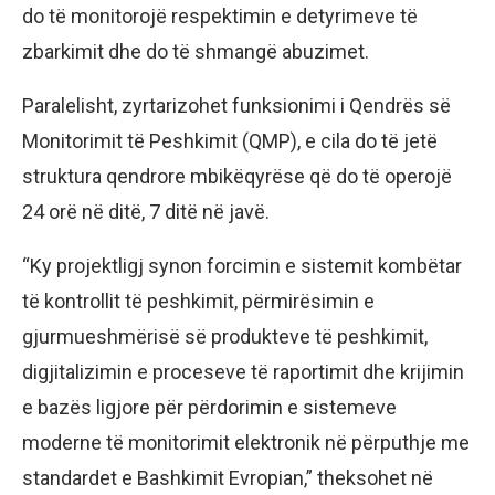
do të monitorojë respektimin e detyrimeve të
zbarkimit dhe do të shmangë abuzimet.
Paralelisht, zyrtarizohet funksionimi i Qendrës së
Monitorimit të Peshkimit (QMP), e cila do të jetë
struktura qendrore mbikëqyrëse që do të operojë
24 orë në ditë, 7 ditë në javë.
“Ky projektligj synon forcimin e sistemit kombëtar
të kontrollit të peshkimit, përmirësimin e
gjurmueshmërisë së produkteve të peshkimit,
digjitalizimin e proceseve të raportimit dhe krijimin
e bazës ligjore për përdorimin e sistemeve
moderne të monitorimit elektronik në përputhje me
standardet e Bashkimit Evropian,” theksohet në