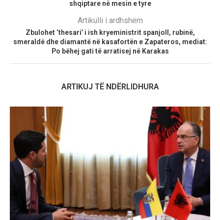
shqiptare në mesin e tyre
Artikulli i ardhshëm
Zbulohet ‘thesari’ i ish kryeministrit spanjoll, rubinë,
smeraldë dhe diamantë në kasafortën e Zapateros, mediat:
Po bëhej gati të arratisej në Karakas
ARTIKUJ TË NDËRLIDHURA