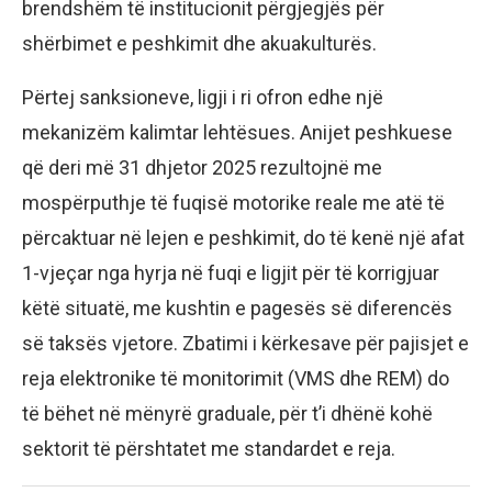
brendshëm të institucionit përgjegjës për
shërbimet e peshkimit dhe akuakulturës.
Përtej sanksioneve, ligji i ri ofron edhe një
mekanizëm kalimtar lehtësues. Anijet peshkuese
që deri më 31 dhjetor 2025 rezultojnë me
mospërputhje të fuqisë motorike reale me atë të
përcaktuar në lejen e peshkimit, do të kenë një afat
1-vjeçar nga hyrja në fuqi e ligjit për të korrigjuar
këtë situatë, me kushtin e pagesës së diferencës
së taksës vjetore. Zbatimi i kërkesave për pajisjet e
reja elektronike të monitorimit (VMS dhe REM) do
të bëhet në mënyrë graduale, për t’i dhënë kohë
sektorit të përshtatet me standardet e reja.