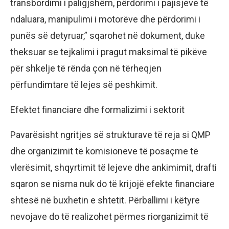
transbordimi i paligjshëm, përdorimi i pajisjeve të
ndaluara, manipulimi i motorëve dhe përdorimi i
punës së detyruar,” sqarohet në dokument, duke
theksuar se tejkalimi i pragut maksimal të pikëve
për shkelje të rënda çon në tërheqjen
përfundimtare të lejes së peshkimit.
Efektet financiare dhe formalizimi i sektorit
Pavarësisht ngritjes së strukturave të reja si QMP
dhe organizimit të komisioneve të posaçme të
vlerësimit, shqyrtimit të lejeve dhe ankimimit, drafti
sqaron se nisma nuk do të krijojë efekte financiare
shtesë në buxhetin e shtetit. Përballimi i këtyre
nevojave do të realizohet përmes riorganizimit të