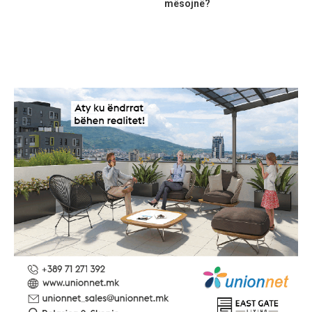
mësojnë?