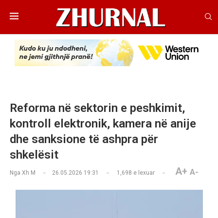
Reforma në sektorin e peshkimit,
kontroll elektronik, kamera në anije
dhe sanksione të ashpra për
shkelësit
A+
A-
Nga
Xh M
26.05.2026 19:31
1,698
e lexuar