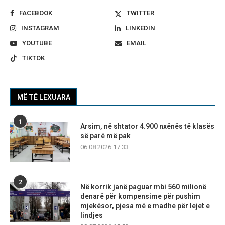
FACEBOOK
TWITTER
INSTAGRAM
LINKEDIN
YOUTUBE
EMAIL
TIKTOK
MË TË LEXUARA
1
Arsim, në shtator 4.900 nxënës të klasës
së parë më pak
06.08.2026 17:33
2
Në korrik janë paguar mbi 560 milionë
denarë për kompensime për pushim
mjekësor, pjesa më e madhe për lejet e
lindjes