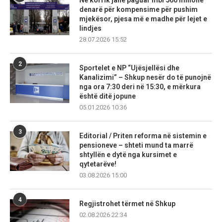
Në korrik janë paguar mbi 560 milionë
denarë për kompensime për pushim
mjekësor, pjesa më e madhe për lejet e
lindjes
28.07.2026 15:52
2
Sportelet e NP “Ujësjellësi dhe
Kanalizimi” – Shkup nesër do të punojnë
nga ora 7:30 deri në 15:30, e mërkura
është ditë jopune
05.01.2026 10:36
3
Editorial / Priten reforma në sistemin e
pensioneve – shteti mund ta marrë
shtyllën e dytë nga kursimet e
qytetarëve!
03.08.2026 15:00
4
Regjistrohet tërmet në Shkup
02.08.2026 22:34