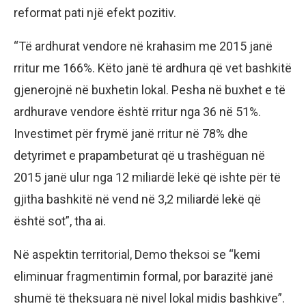
reformat pati një efekt pozitiv.
“Të ardhurat vendore në krahasim me 2015 janë
rritur me 166%. Këto janë të ardhura që vet bashkitë
gjenerojnë në buxhetin lokal. Pesha në buxhet e të
ardhurave vendore është rritur nga 36 në 51%.
Investimet për frymë janë rritur në 78% dhe
detyrimet e prapambeturat që u trashëguan në
2015 janë ulur nga 12 miliardë lekë që ishte për të
gjitha bashkitë në vend në 3,2 miliardë lekë që
është sot”, tha ai.
Në aspektin territorial, Demo theksoi se “kemi
eliminuar fragmentimin formal, por barazitë janë
shumë të theksuara në nivel lokal midis bashkive”.