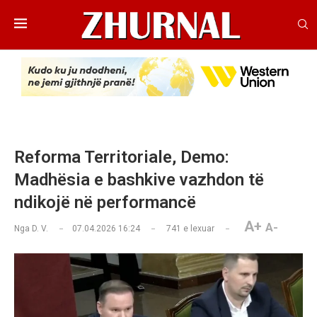
Reforma Territoriale, Demo:
Madhësia e bashkive vazhdon të
ndikojë në performancë
A+
A-
Nga
D. V.
07.04.2026 16:24
741
e lexuar