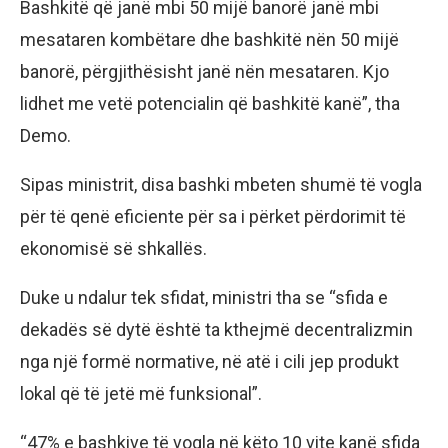
Bashkitë që janë mbi 50 mijë banorë janë mbi
mesataren kombëtare dhe bashkitë nën 50 mijë
banorë, përgjithësisht janë nën mesataren. Kjo
lidhet me vetë potencialin që bashkitë kanë”, tha
Demo.
Sipas ministrit, disa bashki mbeten shumë të vogla
për të qenë eficiente për sa i përket përdorimit të
ekonomisë së shkallës.
Duke u ndalur tek sfidat, ministri tha se “sfida e
dekadës së dytë është ta kthejmë decentralizmin
nga një formë normative, në atë i cili jep produkt
lokal që të jetë më funksional”.
“47% e bashkive të vogla në këto 10 vite kanë sfida