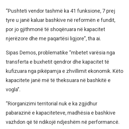
“Pushteti vendor tashmë ka 41 funksione, 7 prej
tyre u janë kaluar bashkive në reformën e fundit,
por jo gjithmonë të shoqëruara në kapacitet
njerëzore dhe me paqartësi ligjore”, tha ai.
Sipas Demos, problematike “mbetet varësia nga
transferta e buxhetit qendror dhe kapacitet të
kufizuara nga pikëpamja e zhvillimit ekonomik. Këto
kapacitete janë më të theksuara në bashkitë e
vogla”.
“Riorganizimi territorial nuk e ka zgjidhur
pabarazinë e kapaciteteve, madhësia e bashkive
vazhdon që të ndikojë ndjeshëm në performancë.