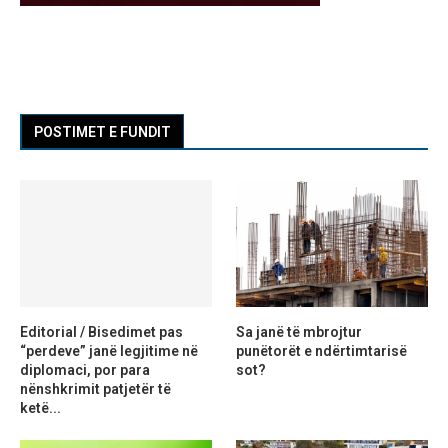
POSTIMET E FUNDIT
Editorial / Bisedimet pas
Sa janë të mbrojtur
“perdeve” janë legjitime në
punëtorët e ndërtimtarisë
diplomaci, por para
sot?
nënshkrimit patjetër të
ketë...