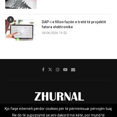
5
DAP-i e fillon fazën e tretë të projektit
fatura elektronike
04.06.2026 13:52
Kjo faqe interneti përdor cookies për të përmirësuar përvojën tuaj.
Rreth nesh
Impresumi
Marketing
Kontakt
Ne do të supozojmë se jeni dakord me këtë, por mund të