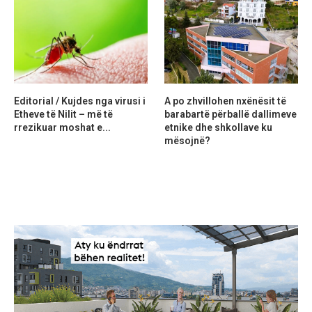
Editorial / Kujdes nga virusi i
A po zhvillohen nxënësit të
Etheve të Nilit – më të
barabartë përballë dallimeve
rrezikuar moshat e...
etnike dhe shkollave ku
mësojnë?