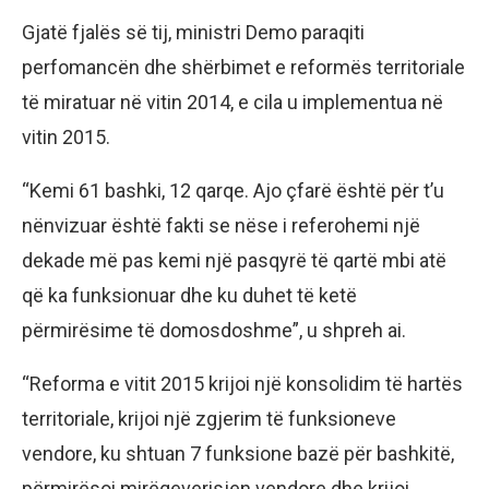
Gjatë fjalës së tij, ministri Demo paraqiti
perfomancën dhe shërbimet e reformës territoriale
të miratuar në vitin 2014, e cila u implementua në
vitin 2015.
“Kemi 61 bashki, 12 qarqe. Ajo çfarë është për t’u
nënvizuar është fakti se nëse i referohemi një
dekade më pas kemi një pasqyrë të qartë mbi atë
që ka funksionuar dhe ku duhet të ketë
përmirësime të domosdoshme”, u shpreh ai.
“Reforma e vitit 2015 krijoi një konsolidim të hartës
territoriale, krijoi një zgjerim të funksioneve
vendore, ku shtuan 7 funksione bazë për bashkitë,
përmirësoi mirëqeverisjen vendore dhe krijoi