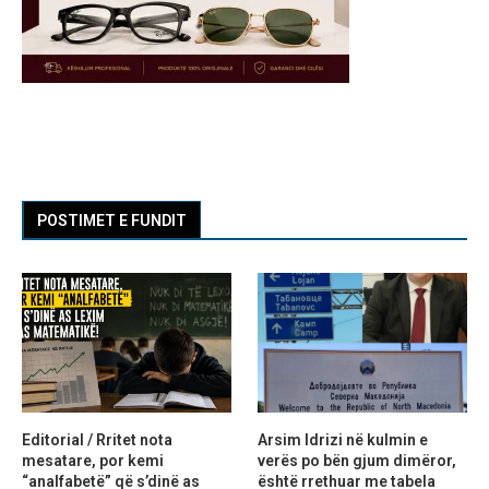
POSTIMET E FUNDIT
Editorial / Rritet nota
Arsim Idrizi në kulmin e
mesatare, por kemi
verës po bën gjum dimëror,
“analfabetë” që s’dinë as
është rrethuar me tabela