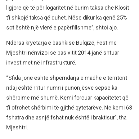
ligjore që të përllogaritet në burim taksa dhe Klosit
t’i shkojë taksa që duhet. Nëse dikur ka qenë 25%
sot është një vlerë e papërfillshme”, shtoi ajo.
Ndërsa kryetarja e bashkisë Bulqizë, Festime
Mjeshtri nënvizoi se pas vitit 2014 janë shtuar
investimet në infrastrukturë.
“Sfida jonë është shpërndarja e madhe e territorit
ndaj është rritur numri i punonjësve sepse ka
shërbime më shumë. Kemi forcuar kapacitetet që
t’i ofrohet shërbimi të gjithë qytetarëve. Ne kemi 63
fshatra dhe asnjë fshat nuk është i braktisur”, tha
Mjeshtri.