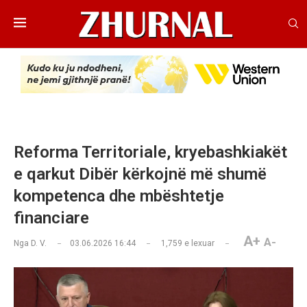
Reforma Territoriale, kryebashkiakët
e qarkut Dibër kërkojnë më shumë
kompetenca dhe mbështetje
financiare
A+
A-
Nga
D. V.
03.06.2026 16:44
1,759
e lexuar