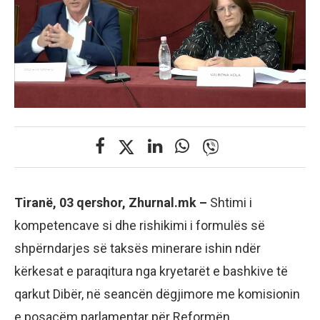
Tiranë, 03 qershor, Zhurnal.mk –
Shtimi i
kompetencave si dhe rishikimi i formulës së
shpërndarjes së taksës minerare ishin ndër
kërkesat e paraqitura nga kryetarët e bashkive të
qarkut Dibër, në seancën dëgjimore me komisionin
e posaçëm parlamentar për Reformën