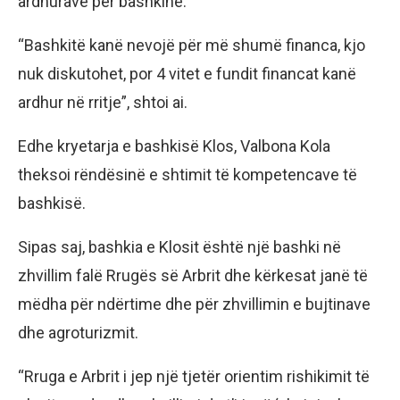
ardhurave për bashkinë.
“Bashkitë kanë nevojë për më shumë financa, kjo
nuk diskutohet, por 4 vitet e fundit financat kanë
ardhur në rritje”, shtoi ai.
Edhe kryetarja e bashkisë Klos, Valbona Kola
theksoi rëndësinë e shtimit të kompetencave të
bashkisë.
Sipas saj, bashkia e Klosit është një bashki në
zhvillim falë Rrugës së Arbrit dhe kërkesat janë të
mëdha për ndërtime dhe për zhvillimin e bujtinave
dhe agroturizmit.
“Rruga e Arbrit i jep një tjetër orientim rishikimit të