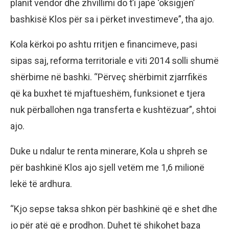
planit vendor dhe zhvillimi do t’i japë ‘oksigjen’
bashkisë Klos për sa i përket investimeve”, tha ajo.
Kola kërkoi po ashtu rritjen e financimeve, pasi
sipas saj, reforma territoriale e viti 2014 solli shumë
shërbime në bashki. “Përveç shërbimit zjarrfikës
që ka buxhet të mjaftueshëm, funksionet e tjera
nuk përballohen nga transferta e kushtëzuar”, shtoi
ajo.
Duke u ndalur te renta minerare, Kola u shpreh se
për bashkinë Klos ajo sjell vetëm me 1,6 milionë
lekë të ardhura.
“Kjo sepse taksa shkon për bashkinë që e shet dhe
jo për atë që e prodhon. Duhet të shikohet baza