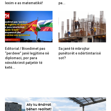
lexim e as matematikë!
pa...
Editorial / Bisedimet pas
Sa janë të mbrojtur
“perdeve” janë legjitime në
punëtorët e ndërtimtarisë
diplomaci, por para
sot?
nënshkrimit patjetër të
ketë...