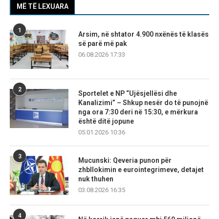
MË TË LEXUARA
1
Arsim, në shtator 4.900 nxënës të klasës
së parë më pak
06.08.2026 17:33
2
Sportelet e NP “Ujësjellësi dhe
Kanalizimi” – Shkup nesër do të punojnë
nga ora 7:30 deri në 15:30, e mërkura
është ditë jopune
05.01.2026 10:36
3
Mucunski: Qeveria punon për
zhbllokimin e eurointegrimeve, detajet
nuk thuhen
03.08.2026 16:35
4