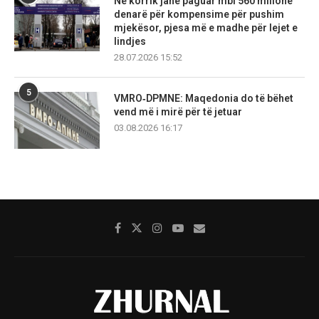
Në korrik janë paguar mbi 560 milionë
denarë për kompensime për pushim
mjekësor, pjesa më e madhe për lejet e
lindjes
28.07.2026 15:52
5
VMRO‑DPMNE: Maqedonia do të bëhet
vend më i mirë për të jetuar
03.08.2026 16:17