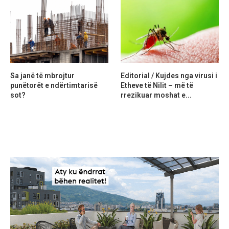
Sa janë të mbrojtur
Editorial / Kujdes nga virusi i
punëtorët e ndërtimtarisë
Etheve të Nilit – më të
sot?
rrezikuar moshat e...