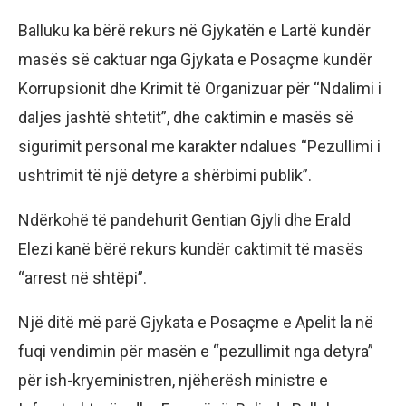
Balluku ka bërë rekurs në Gjykatën e Lartë kundër
masës së caktuar nga Gjykata e Posaçme kundër
Korrupsionit dhe Krimit të Organizuar për “Ndalimi i
daljes jashtë shtetit”, dhe caktimin e masës së
sigurimit personal me karakter ndalues “Pezullimi i
ushtrimit të një detyre a shërbimi publik”.
Ndërkohë të pandehurit Gentian Gjyli dhe Erald
Elezi kanë bërë rekurs kundër caktimit të masës
“arrest në shtëpi”.
Një ditë më parë Gjykata e Posaçme e Apelit la në
fuqi vendimin për masën e “pezullimit nga detyra”
për ish-kryeministren, njëherësh ministre e