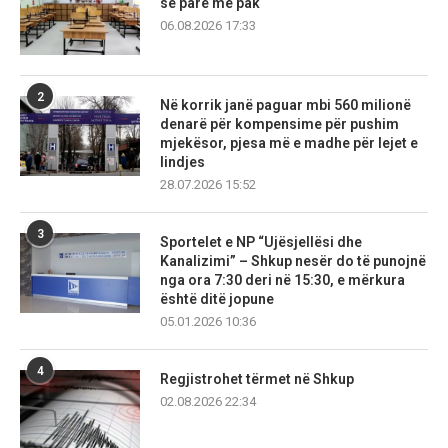
së parë më pak
06.08.2026 17:33
2
Në korrik janë paguar mbi 560 milionë
denarë për kompensime për pushim
mjekësor, pjesa më e madhe për lejet e
lindjes
28.07.2026 15:52
3
Sportelet e NP “Ujësjellësi dhe
Kanalizimi” – Shkup nesër do të punojnë
nga ora 7:30 deri në 15:30, e mërkura
është ditë jopune
05.01.2026 10:36
4
Regjistrohet tërmet në Shkup
02.08.2026 22:34