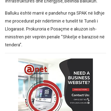
Infrastrukturës dhe Energjisë, Belinda Ballukun.
Balluku është marrë e pandehur nga SPAK në lidhje
me procedurat për ndërtimin e tunelit të Tuneli i
Llogarasë. Prokuroria e Posaçme e akuzon ish-
ministren për veprën penale “Shkelje e barazisë në
tendera”.