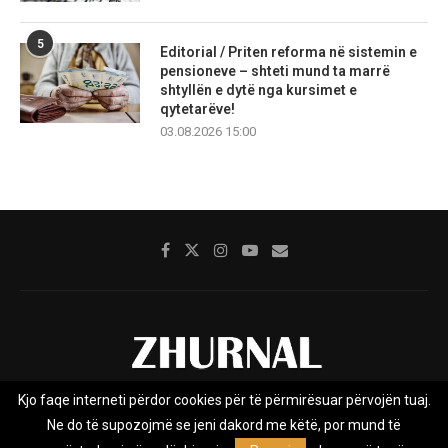
5
Editorial / Priten reforma në sistemin e
pensioneve – shteti mund ta marrë
shtyllën e dytë nga kursimet e
qytetarëve!
03.08.2026 15:00
Kjo faqe interneti përdor cookies për të përmirësuar përvojën tuaj.
Rreth nesh
Impresumi
Marketing
Kontakt
Ne do të supozojmë se jeni dakord me këtë, por mund të
Privacy Policy