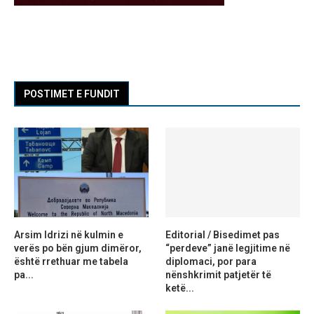
POSTIMET E FUNDIT
Arsim Idrizi në kulmin e
Editorial / Bisedimet pas
verës po bën gjum dimëror,
“perdeve” janë legjitime në
është rrethuar me tabela
diplomaci, por para
pa...
nënshkrimit patjetër të
ketë...