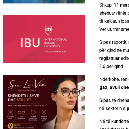
Shkup, 11 mars
shënuar rënie p
të kaluar, sipa
Veriut
, transm
Sipas raportit,
për qind në mua
regjistruar edh
3.6 për qind.
Ndërkohë, rëni
gaz, avull dh
Sipas të dhëna
në sektorin e
p
Në të kundërtë