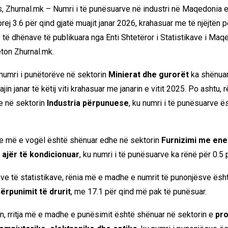
, Zhurnal.mk – Numri i të punësuarve në industri në
Maqedonia e
rej 3.6 për qind gjatë muajit janar 2026, krahasuar me të njëjtën pe
s të dhënave të publikuara nga
Enti Shtetëror i Statistikave i Ma
eton Zhurnal.mk.
 numri i punëtorëve në sektorin
Minierat dhe gurorët
ka shënuar
jin janar të këtij viti krahasuar me janarin e vitit 2025. Po ashtu, 
e në sektorin
Industria përpunuese
, ku numri i të punësuarve ës
e më e vogël është shënuar edhe në sektorin
Furnizimi me ener
e ajër të kondicionuar
, ku numri i të punësuarve ka rënë për 0.5 
ve të statistikave, rënia më e madhe e numrit të punonjësve ësht
ërpunimit të drurit
, me 17.1 për qind më pak të punësuar.
n, rritja më e madhe e punësimit është shënuar në sektorin e
pro