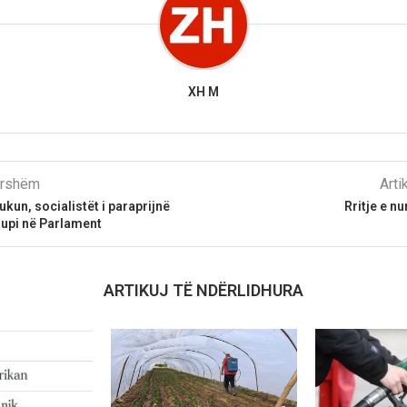
XH M
parshëm
Arti
kun, socialistët i paraprijnë
Rritje e nu
upi në Parlament
ARTIKUJ TË NDËRLIDHURA