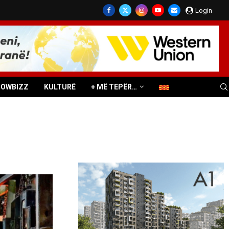
Login
HOWBIZZ
KULTURË
+ MË TEPËR…