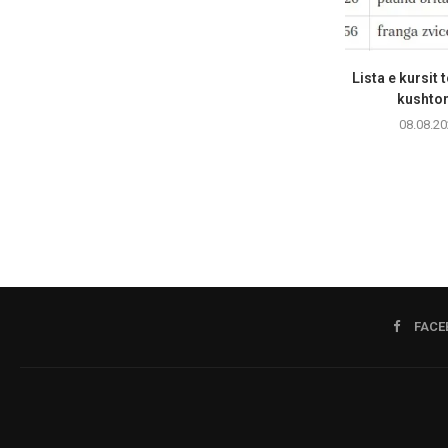
Lista e kursit 
kushton
08.08.20
FACE