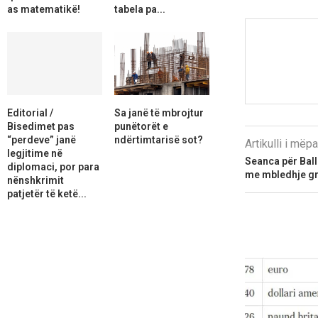
as matematikë!
tabela pa...
Editorial /
Sa janë të mbrojtur
Bisedimet pas
punëtorët e
“perdeve” janë
ndërtimtarisë sot?
Artikulli i më
legjitime në
Seanca për Ballu
diplomaci, por para
me mbledhje gr
nënshkrimit
patjetër të ketë...