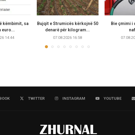
të këmbimit, sa
Bujqit e Strumicës kërkojnë 50
Bie çmimi i 
 euro...
denarë për kilogram...
na
26 14:44
07.08.2026 16:58
07.08.2
BOOK
TWITTER
INSTAGRAM
YOUTUBE