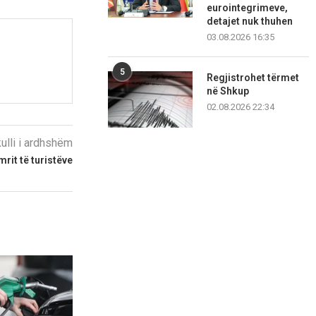
eurointegrimeve,
detajet nuk thuhen
03.08.2026 16:35
5
Regjistrohet tërmet
në Shkup
02.08.2026 22:34
kulli i ardhshëm
mrit të turistëve