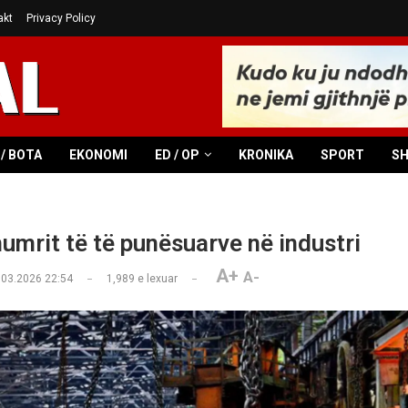
akt
Privacy Policy
/ BOTA
EKONOMI
ED / OP
KRONIKA
SPORT
S
numrit të të punësuarve në industri
A+
A-
.03.2026 22:54
1,989
e lexuar