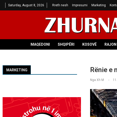
Saturday, August 8, 2026
Rreth nesh
Impresumi
Marketing
Kont
MAQEDONI
SHQIPËRI
KOSOVË
RAJON 
Rënie e 
MARKETING
Nga
Xh M
11