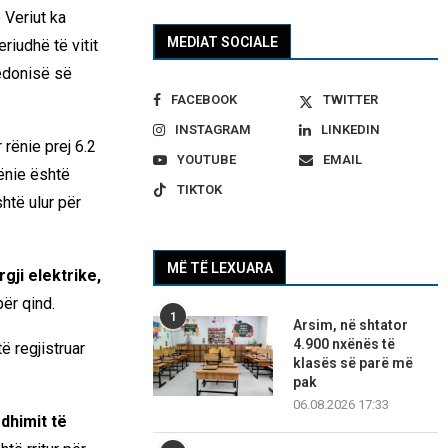
 Veriut
ka
MEDIAT SOCIALE
riudhë të vitit
qedonisë së
FACEBOOK
TWITTER
INSTAGRAM
LINKEDIN
 rënie prej 6.2
YOUTUBE
EMAIL
rënie është
TIKTOK
htë ulur për
MË TË LEXUARA
gji elektrike,
për qind.
1
Arsim, në shtator
4.900 nxënës të
ë regjistruar
klasës së parë më
pak
06.08.2026 17:33
dhimit të