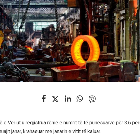
e Veriut u regjistrua rënie e numrit të të punësuarve për 3.6 për
uajit janar, krahasuar me janarin e vitit të kaluar.