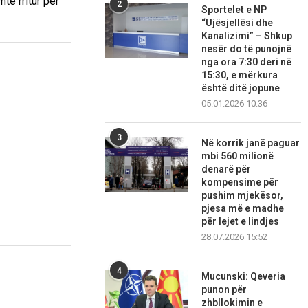
të rritur për
2
Sportelet e NP
“Ujësjellësi dhe
Kanalizimi” – Shkup
nesër do të punojnë
nga ora 7:30 deri në
15:30, e mërkura
është ditë jopune
05.01.2026 10:36
3
Në korrik janë paguar
mbi 560 milionë
denarë për
kompensime për
pushim mjekësor,
pjesa më e madhe
për lejet e lindjes
28.07.2026 15:52
4
Mucunski: Qeveria
punon për
zhbllokimin e