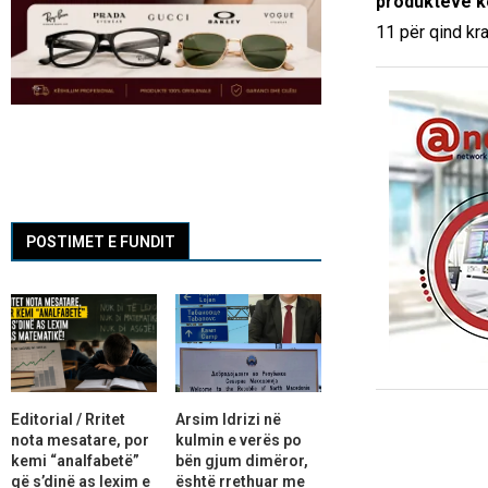
produkteve ko
11 për qind kra
POSTIMET E FUNDIT
Editorial / Rritet
Arsim Idrizi në
nota mesatare, por
kulmin e verës po
kemi “analfabetë”
bën gjum dimëror,
që s’dinë as lexim e
është rrethuar me