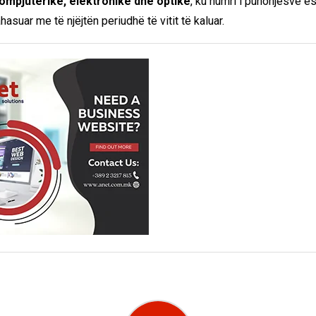
mpjuterike, elektronike dhe optike
, ku numri i punonjësve ësh
hasuar me të njëjtën periudhë të vitit të kaluar.