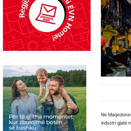
Në Maqedoninë 
industri gjatë m