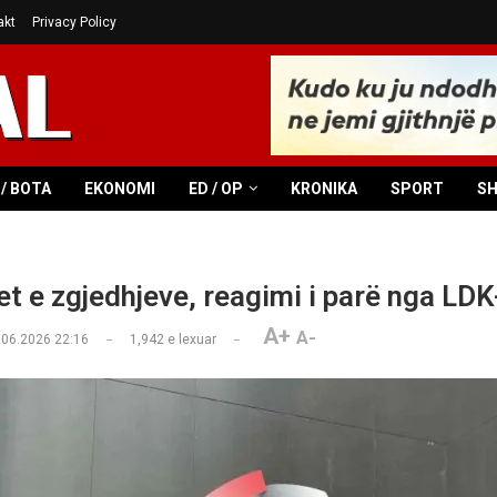
akt
Privacy Policy
/ BOTA
EKONOMI
ED / OP
KRONIKA
SPORT
S
et e zgjedhjeve, reagimi i parë nga LDK
A+
A-
.06.2026 22:16
1,942
e lexuar