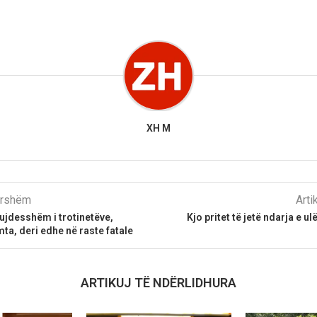
XH M
parshëm
Arti
ujdesshëm i trotinetëve,
Kjo pritet të jetë ndarja e 
ta, deri edhe në raste fatale
ARTIKUJ TË NDËRLIDHURA