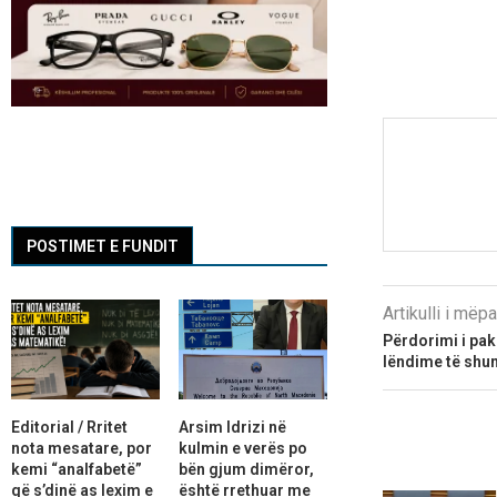
POSTIMET E FUNDIT
Artikulli i më
Përdorimi i pak
lëndime të shum
Editorial / Rritet
Arsim Idrizi në
nota mesatare, por
kulmin e verës po
kemi “analfabetë”
bën gjum dimëror,
që s’dinë as lexim e
është rrethuar me