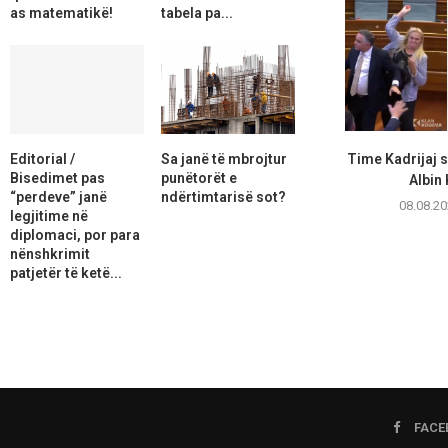
as matematikë!
tabela pa...
Editorial /
Sa janë të mbrojtur
Time Kadrijaj 
Bisedimet pas
punëtorët e
Albin 
“perdeve” janë
ndërtimtarisë sot?
08.08.20
legjitime në
diplomaci, por para
nënshkrimit
patjetër të ketë...
FACE