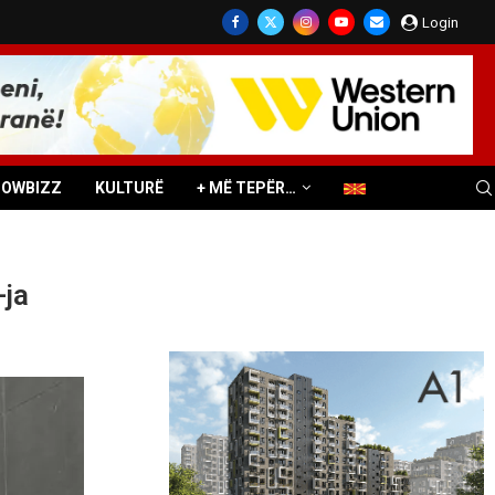
Login
HOWBIZZ
KULTURË
+ MË TEPËR…
-ja