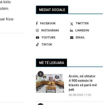
në këto
sotëm.
MEDIAT SOCIALE
uar Kica-
FACEBOOK
TWITTER
INSTAGRAM
LINKEDIN
YOUTUBE
EMAIL
TIKTOK
MË TË LEXUARA
1
Arsim, në shtator
4.900 nxënës të
klasës së parë më
pak
06.08.2026 17:33