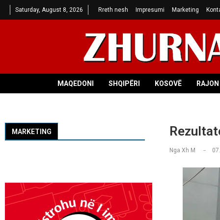
Saturday, August 8, 2026
Rreth nesh
Impresumi
Marketing
Kont
MAQEDONI
SHQIPËRI
KOSOVË
RAJON 
Rezultat
MARKETING
Nga
Xh M
07