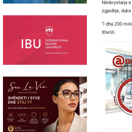
Nënkryetarja e
zgjedhje, duke
“I dha 200 mili
Xhelili.