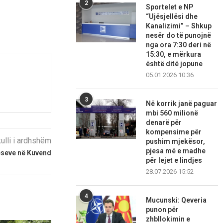
2
Sportelet e NP
“Ujësjellësi dhe
Kanalizimi” – Shkup
nesër do të punojnë
nga ora 7:30 deri në
15:30, e mërkura
është ditë jopune
05.01.2026 10:36
3
Në korrik janë paguar
mbi 560 milionë
denarë për
kompensime për
kulli i ardhshëm
pushim mjekësor,
pjesa më e madhe
ulëseve në Kuvend
për lejet e lindjes
28.07.2026 15:52
4
Mucunski: Qeveria
punon për
zhbllokimin e