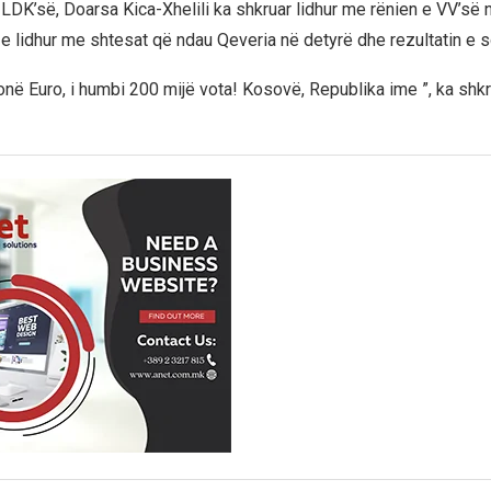
 LDK’së, Doarsa Kica-Xhelili ka shkruar lidhur me rënien e VV’së 
 e lidhur me shtesat që ndau Qeveria në detyrë dhe rezultatin e 
onë Euro, i humbi 200 mijë vota! Kosovë, Republika ime ”, ka shkr