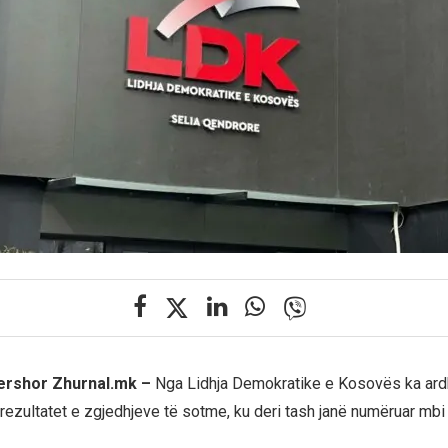
qershor Zhurnal.mk –
Nga Lidhja Demokratike e Kosovës ka ardh
 rezultatet e zgjedhjeve të sotme, ku deri tash janë numëruar mbi