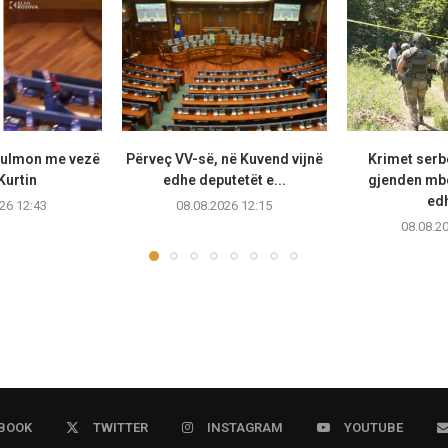
sulmon me vezë
Përveç VV-së, në Kuvend vijnë
Krimet serb
Kurtin
edhe deputetët e...
gjenden mb
edh
26 12:43
08.08.2026 12:15
08.08.2
BOOK
TWITTER
INSTAGRAM
YOUTUBE