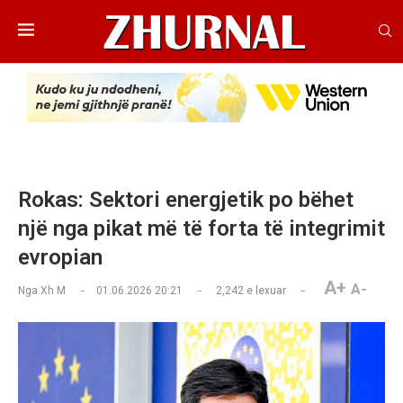
Rokas: Sektori energjetik po bëhet
një nga pikat më të forta të integrimit
evropian
A+
A-
Nga
Xh M
01.06.2026 20:21
2,242
e lexuar