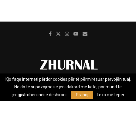
Kjo faqe interneti përdor cookies për të përmirësuar përvojën tuaj.
Rreth nesh
Impresumi
Marketing
Kontakt
Ne do të supozojmë se jeni dakord me këtë, por mund të
Privacy Policy
çregjistroheni nëse dëshironi.
Pranoj
Lexo më tepër
Zhurnal.mk është Agjenci e Lajmeve e pavarur, e themeluar në vitin
2009, që e mbulon Maqedoninë, Kosovën, Shqipërinë edhe lajmet
nga bota.
@2026 - All Right Reserved. Designed and Developed by
Anet.Com.Mk