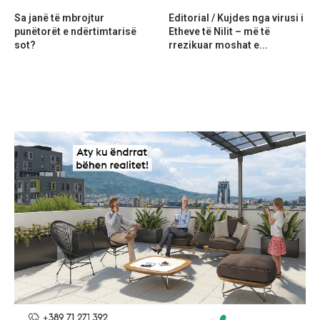
Sa janë të mbrojtur
Editorial / Kujdes nga virusi i
punëtorët e ndërtimtarisë
Etheve të Nilit – më të
sot?
rrezikuar moshat e...