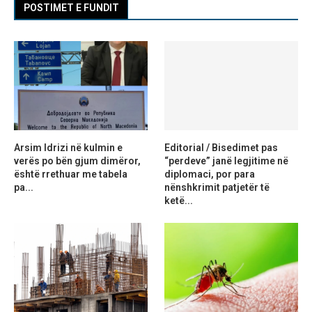
POSTIMET E FUNDIT
Arsim Idrizi në kulmin e
Editorial / Bisedimet pas
verës po bën gjum dimëror,
“perdeve” janë legjitime në
është rrethuar me tabela
diplomaci, por para
pa...
nënshkrimit patjetër të
ketë...