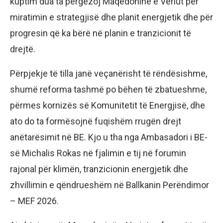
kuptim dua ta përgëzoj Maqedoninë e Veriut për
miratimin e strategjisë dhe planit energjetik dhe për
progresin që ka bërë në planin e tranzicionit të
drejtë.
Përpjekje të tilla janë veçanërisht të rëndësishme,
shumë reforma tashmë po bëhen të zbatueshme,
përmes kornizës së Komunitetit të Energjisë, dhe
ato do ta formësojnë fuqishëm rrugën drejt
anëtarësimit në BE. Kjo u tha nga Ambasadori i BE-
së Michalis Rokas në fjalimin e tij në forumin
rajonal për klimën, tranzicionin energjetik dhe
zhvillimin e qëndrueshëm në Ballkanin Perëndimor
– MEF 2026.