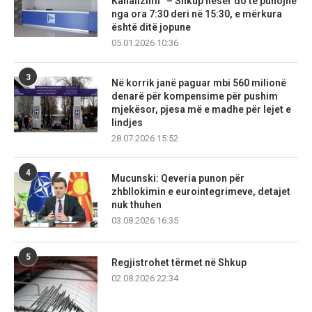
Kanalizimi” – Shkup nesër do të punojnë
nga ora 7:30 deri në 15:30, e mërkura
është ditë jopune
05.01.2026 10:36
3
Në korrik janë paguar mbi 560 milionë
denarë për kompensime për pushim
mjekësor, pjesa më e madhe për lejet e
lindjes
28.07.2026 15:52
4
Mucunski: Qeveria punon për
zhbllokimin e eurointegrimeve, detajet
nuk thuhen
03.08.2026 16:35
5
Regjistrohet tërmet në Shkup
02.08.2026 22:34