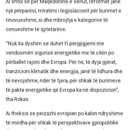
Ai shtoi se për Maqedoninë e Veriut, reformat janë
një përparësi, miratimi i legjislacionit për burimet e
rinovueshme, si dhe mbrojtja e kategorive të
cenueshme të qytetarëve.
“Nuk ka dyshim se duhet t’i përgjigjemi me
vendosmëri sigurisë energjetike me të cilën po
përballet rajoni dhe Evropa. Për ne, të dyja gjërat,
tranzicioni klimatik dhe energjia, janë të lidhura dhe
të nevojshme, ndër të tjera, për shkak të burimeve
të pakta energjetike që Evropa ka në dispozicion”,
tha Rokas.
Ai theksoi se peizazhi evropian po kalon ndryshime
të mëdha për shkak të perspektivave gjeopolitike