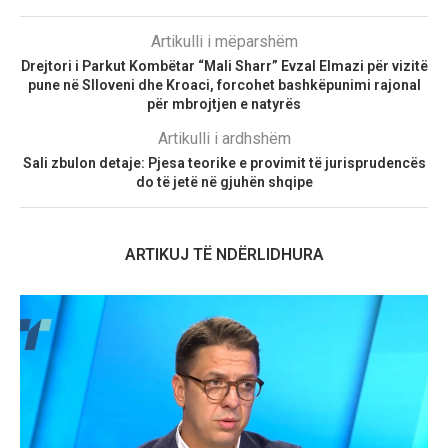
Artikulli i mëparshëm
Drejtori i Parkut Kombëtar “Mali Sharr” Evzal Elmazi për vizitë
pune në Slloveni dhe Kroaci, forcohet bashkëpunimi rajonal
për mbrojtjen e natyrës
Artikulli i ardhshëm
Sali zbulon detaje: Pjesa teorike e provimit të jurisprudencës
do të jetë në gjuhën shqipe
ARTIKUJ TË NDËRLIDHURA